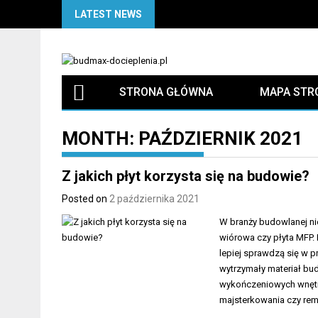
Skip
LATEST NEWS
to
content
STRONA GŁÓWNA
MAPA STR
MONTH:
PAŹDZIERNIK 2021
Z jakich płyt korzysta się na budowie?
Posted on
2 października 2021
W branży budowlanej nie
wiórowa czy płyta MFP.
lepiej sprawdzą się w p
wytrzymały materiał bu
wykończeniowych wnętrz
majsterkowania czy remo