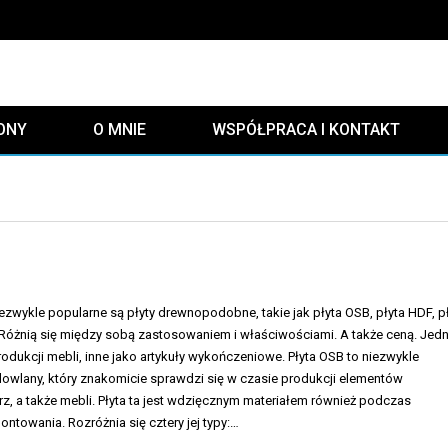
ONY
O MNIE
WSPÓŁPRACA I KONTAKT
zwykle popularne są płyty drewnopodobne, takie jak płyta OSB, płyta HDF, p
 Różnią się między sobą zastosowaniem i właściwościami. A także ceną. Jed
rodukcji mebli, inne jako artykuły wykończeniowe. Płyta OSB to niezwykle
dowlany, który znakomicie sprawdzi się w czasie produkcji elementów
, a także mebli. Płyta ta jest wdzięcznym materiałem również podczas
ntowania. Rozróżnia się cztery jej typy:…