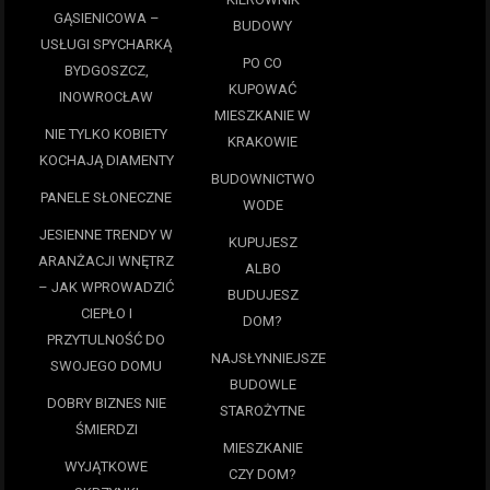
GĄSIENICOWA –
BUDOWY
USŁUGI SPYCHARKĄ
PO CO
BYDGOSZCZ,
KUPOWAĆ
INOWROCŁAW
MIESZKANIE W
NIE TYLKO KOBIETY
KRAKOWIE
KOCHAJĄ DIAMENTY
BUDOWNICTWO
PANELE SŁONECZNE
WODE
JESIENNE TRENDY W
KUPUJESZ
ARANŻACJI WNĘTRZ
ALBO
– JAK WPROWADZIĆ
BUDUJESZ
CIEPŁO I
DOM?
PRZYTULNOŚĆ DO
NAJSŁYNNIEJSZE
SWOJEGO DOMU
BUDOWLE
DOBRY BIZNES NIE
STAROŻYTNE
ŚMIERDZI
MIESZKANIE
WYJĄTKOWE
CZY DOM?