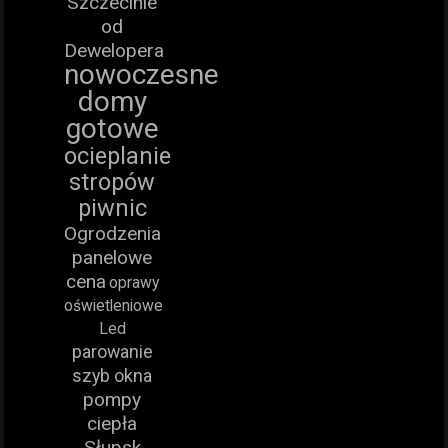
Szczecinie
od
Dewelopera
nowoczesne
domy
gotowe
ocieplanie
stropów
piwnic
Ogrodzenia
panelowe
cena
oprawy
oświetleniowe
Led
parowanie
szyb okna
pompy
ciepła
Słupsk