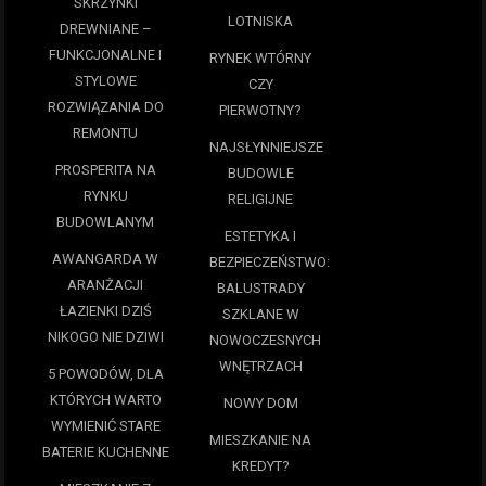
SKRZYNKI
LOTNISKA
DREWNIANE –
FUNKCJONALNE I
RYNEK WTÓRNY
STYLOWE
CZY
ROZWIĄZANIA DO
PIERWOTNY?
REMONTU
NAJSŁYNNIEJSZE
PROSPERITA NA
BUDOWLE
RYNKU
RELIGIJNE
BUDOWLANYM
ESTETYKA I
AWANGARDA W
BEZPIECZEŃSTWO:
ARANŻACJI
BALUSTRADY
ŁAZIENKI DZIŚ
SZKLANE W
NIKOGO NIE DZIWI
NOWOCZESNYCH
WNĘTRZACH
5 POWODÓW, DLA
KTÓRYCH WARTO
NOWY DOM
WYMIENIĆ STARE
MIESZKANIE NA
BATERIE KUCHENNE
KREDYT?