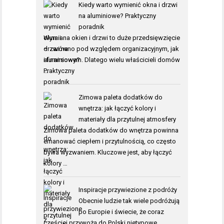
Kiedy warto wymienić okna i drzwi
na aluminiowe? Praktyczny
poradnik
Wymiana okien i drzwi to duże przedsięwzięcie
– zarówno pod względem organizacyjnym, jak
i finansowym. Dlatego wielu właścicieli domów
…
Zimowa paleta dodatków do
wnętrza: jak łączyć kolory i
materiały dla przytulnej atmosfery
Zimowa paleta dodatków do wnętrza powinna
emanować ciepłem i przytulnością, co często
bywa wyzwaniem. Kluczowe jest, aby łączyć
kolory …
Inspiracje przywiezione z podróży
Obecnie ludzie tak wiele podróżują
po Europie i świecie, że coraz
częściej przywożą do Polski nietypowe