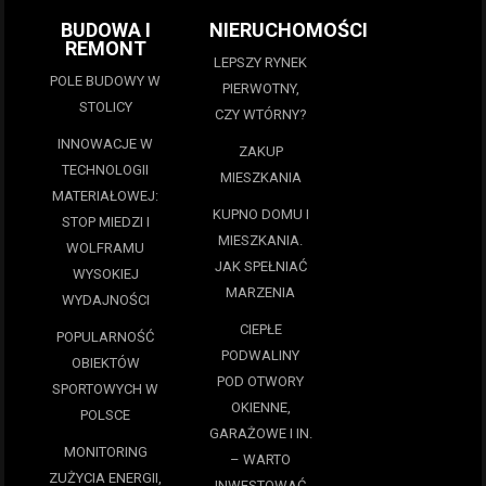
BUDOWA I
NIERUCHOMOŚCI
REMONT
LEPSZY RYNEK
POLE BUDOWY W
PIERWOTNY,
STOLICY
CZY WTÓRNY?
INNOWACJE W
ZAKUP
TECHNOLOGII
MIESZKANIA
MATERIAŁOWEJ:
KUPNO DOMU I
STOP MIEDZI I
MIESZKANIA.
WOLFRAMU
JAK SPEŁNIAĆ
WYSOKIEJ
MARZENIA
WYDAJNOŚCI
CIEPŁE
POPULARNOŚĆ
PODWALINY
OBIEKTÓW
POD OTWORY
SPORTOWYCH W
OKIENNE,
POLSCE
GARAŻOWE I IN.
MONITORING
– WARTO
ZUŻYCIA ENERGII,
INWESTOWAĆ