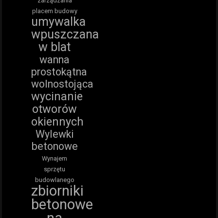
zarządzania
placem budowy
umywalka
wpuszczana
w blat
wanna
prostokątna
wolnostojąca
wycinanie
otworów
okiennych
Wylewki
betonowe
Wynajem
sprzętu
budowlanego
zbiorniki
betonowe
na