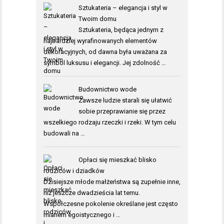
Sztukateria – elegancja i styl w
Twoim domu
Sztukateria, będąca jednym z
najbardziej wyrafinowanych elementów
dekoracyjnych, od dawna była uważana za
symbol luksusu i elegancji. Jej zdolność …
Budownictwo wode
Zawsze ludzie starali się ułatwić
sobie przeprawianie się przez
wszelkiego rodzaju rzeczki i rzeki. W tym celu
budowali na …
Opłaci się mieszkać blisko
rodziców i dziadków
Dzisiejsze młode małżeństwa są zupełnie inne,
niż jeszcze dwadzieścia lat temu.
Współczesne pokolenie określane jest często
mianem egoistycznego i …