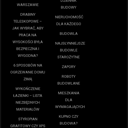
DZIENNIK
WARSZAWIE
BUDOWY
DRABINY
NIERUCHOMOŚĆ
TELESKOPOWE –
DLA KAŻDEGO
JAK WYBRAĆ, ABY
BUDOWLA
PRACA NA
WYSOKOŚCI BYŁA
NAJSŁYNNIEJSZE
BEZPIECZNA I
BUDOWLE
WYGODNA?
STAROŻYTNE
6 SPOSOBÓW NA
ZAPORY
OGRZEWANIE DOMU
ROBOTY
ZIMĄ
BUDOWLANE
WYKOŃCZENIE
MIESZKANIA
ŁAZIENKI – LISTA
DLA
NIEZBĘDNYCH
WYMAGAJĄCYCH
MATERIAŁÓW
KUPNO CZY
STYROPIAN
BUDOWA?
GRAFITOWY CZY XPS