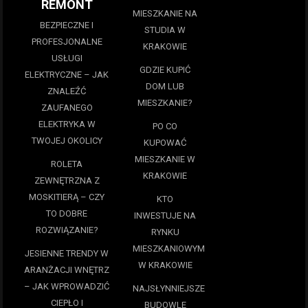
REMONT
MIESZKANIE NA
BEZPIECZNE I
STUDIA W
PROFESJONALNE
KRAKOWIE
USŁUGI
GDZIE KUPIĆ
ELEKTRYCZNE – JAK
DOM LUB
ZNALEŹĆ
MIESZKANIE?
ZAUFANEGO
ELEKTRYKA W
PO CO
TWOJEJ OKOLICY
KUPOWAĆ
MIESZKANIE W
ROLETA
KRAKOWIE
ZEWNĘTRZNA Z
MOSKITIERĄ – CZY
KTO
TO DOBRE
INWESTUJE NA
ROZWIĄZANIE?
RYNKU
MIESZKANIOWYM
JESIENNE TRENDY W
W KRAKOWIE
ARANŻACJI WNĘTRZ
– JAK WPROWADZIĆ
NAJSŁYNNIEJSZE
CIEPŁO I
BUDOWLE