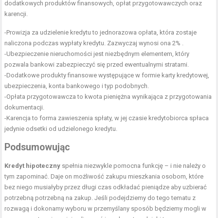
dodatkowych produktów finansowych, opłat przygotowawczych oraz
karencji.
-Prowizja za udzielenie kredytu to jednorazowa opłata, która zostaje
naliczona podczas wypłaty kredytu. Zazwyczaj wynosi ona 2% .
-Ubezpieczenie nieruchomości jest niezbędnym elementem, który
pozwala bankowi zabezpieczyć się przed ewentualnymi stratami.
-Dodatkowe produkty finansowe występujące w formie karty kredytowej,
ubezpieczenia, konta bankowego i typ podobnych.
-Opłata przygotowawcza to kwota pieniężna wynikająca z przygotowania
dokumentacji.
-Karencja to forma zawieszenia spłaty, w jej czasie kredytobiorca spłaca
jedynie odsetki od udzielonego kredytu.
Podsumowując
Kredyt hipoteczny
spełnia niezwykle pomocna funkcję – i nie należy o
tym zapominać. Daje on możliwość zakupu mieszkania osobom, które
bez niego musiałyby przez długi czas odkładać pieniądze aby uzbierać
potrzebną potrzebną na zakup. Jeśli podejdziemy do tego tematu z
rozwagą i dokonamy wyboru w przemyślany sposób będziemy mogli w