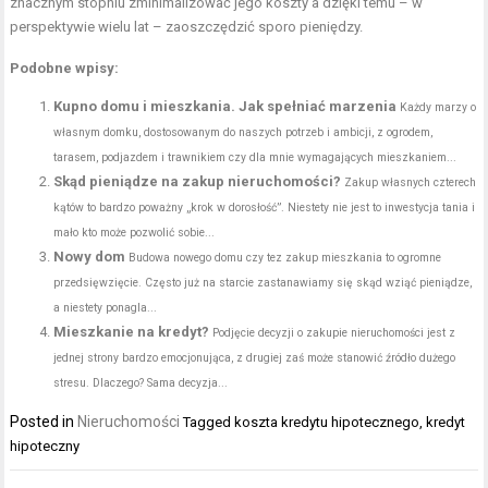
znacznym stopniu zminimalizować jego koszty a dzięki temu – w
perspektywie wielu lat – zaoszczędzić sporo pieniędzy.
Podobne wpisy:
Kupno domu i mieszkania. Jak spełniać marzenia
Każdy marzy o
własnym domku, dostosowanym do naszych potrzeb i ambicji, z ogrodem,
tarasem, podjazdem i trawnikiem czy dla mnie wymagających mieszkaniem...
Skąd pieniądze na zakup nieruchomości?
Zakup własnych czterech
kątów to bardzo poważny „krok w dorosłość”. Niestety nie jest to inwestycja tania i
mało kto może pozwolić sobie...
Nowy dom
Budowa nowego domu czy tez zakup mieszkania to ogromne
przedsięwzięcie. Często już na starcie zastanawiamy się skąd wziąć pieniądze,
a niestety ponagla...
Mieszkanie na kredyt?
Podjęcie decyzji o zakupie nieruchomości jest z
jednej strony bardzo emocjonująca, z drugiej zaś może stanowić źródło dużego
stresu. Dlaczego? Sama decyzja...
Posted in
Nieruchomości
Tagged
koszta kredytu hipotecznego
,
kredyt
hipoteczny