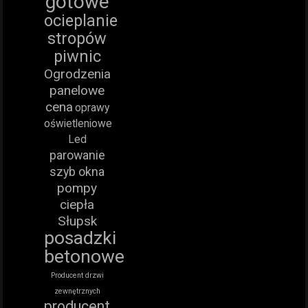
gotowe
ocieplanie
stropów
piwnic
Ogrodzenia
panelowe
cena
oprawy
oświetleniowe
Led
parowanie
szyb okna
pompy
ciepła
Słupsk
posadzki
betonowe
Producent drzwi
zewnętrznych
producent