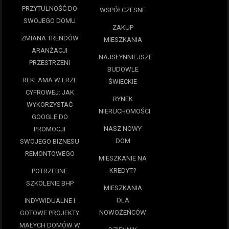
PRZYTULNOŚĆ DO
WSPÓŁCZESNE
SWOJEGO DOMU
ZAKUP
ZMIANA TRENDÓW
MIESZKANIA
ARANŻACJI
NAJSŁYNNIEJSZE
PRZESTRZENI
BUDOWLE
REKLAMA W ERZE
ŚWIECKIE
CYFROWEJ: JAK
RYNEK
WYKORZYSTAĆ
NIERUCHOMOŚCI
GOOGLE DO
NASZ NOWY
PROMOCJI
DOM
SWOJEGO BIZNESU
REMONTOWEGO
MIESZKANIE NA
KREDYT?
POTRZEBNE
SZKOLENIE BHP
MIESZKANIA
DLA
INDYWIDUALNE I
NOWOŻEŃCÓW
GOTOWE PROJEKTY
MAŁYCH DOMÓW W