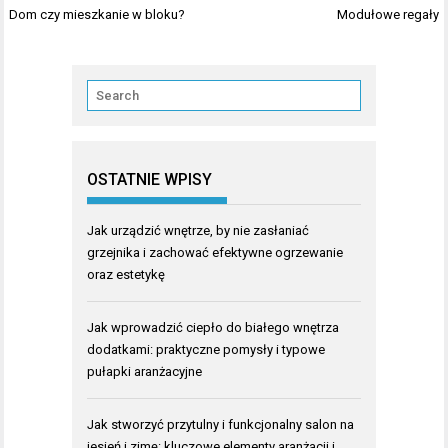
Nawigacja
Dom czy mieszkanie w bloku?
Modułowe regały
wpisu
OSTATNIE WPISY
Jak urządzić wnętrze, by nie zasłaniać
grzejnika i zachować efektywne ogrzewanie
oraz estetykę
Jak wprowadzić ciepło do białego wnętrza
dodatkami: praktyczne pomysły i typowe
pułapki aranżacyjne
Jak stworzyć przytulny i funkcjonalny salon na
jesień i zimę: kluczowe elementy aranżacji i