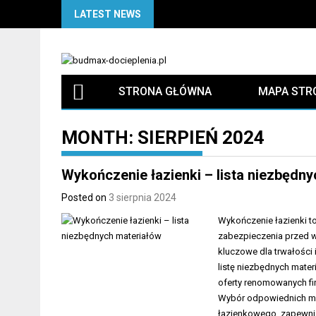
Skip
LATEST NEWS
to
content
STRONA GŁÓWNA
MAPA STR
MONTH:
SIERPIEŃ 2024
Wykończenie łazienki – lista niezbędn
Posted on
3 sierpnia 2024
Wykończenie łazienki t
zabezpieczenia przed w
kluczowe dla trwałości
listę niezbędnych mater
oferty renomowanych fir
Wybór odpowiednich mat
łazienkowego, zapewni