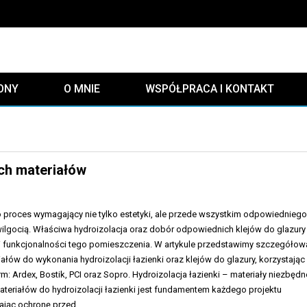
ONY
O MNIE
WSPÓŁPRACA I KONTAKT
ych materiałów
o proces wymagający nie tylko estetyki, ale przede wszystkim odpowiednieg
ilgocią. Właściwa hydroizolacja oraz dobór odpowiednich klejów do glazury
 i funkcjonalności tego pomieszczenia. W artykule przedstawimy szczegółow
iałów do wykonania hydroizolacji łazienki oraz klejów do glazury, korzystając
m: Ardex, Bostik, PCI oraz Sopro. Hydroizolacja łazienki – materiały niezbędn
eriałów do hydroizolacji łazienki jest fundamentem każdego projektu
ając ochronę przed…