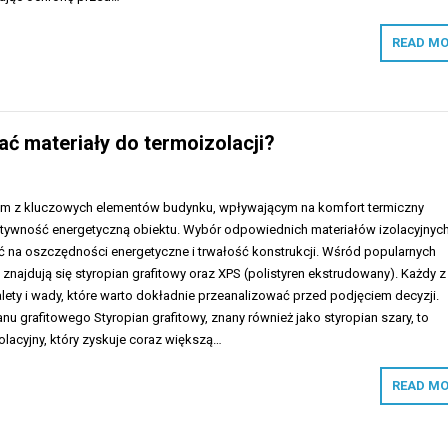
READ MO
ać materiały do termoizolacji?
nym z kluczowych elementów budynku, wpływającym na komfort termiczny
tywność energetyczną obiektu. Wybór odpowiednich materiałów izolacyjnyc
na oszczędności energetyczne i trwałość konstrukcji. Wśród popularnych
 znajdują się styropian grafitowy oraz XPS (polistyren ekstrudowany). Każdy z
ety i wady, które warto dokładnie przeanalizować przed podjęciem decyzji.
anu grafitowego Styropian grafitowy, znany również jako styropian szary, to
lacyjny, który zyskuje coraz większą…
READ MO