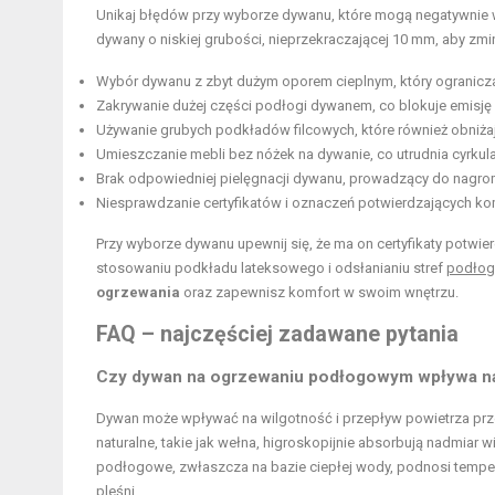
Unikaj błędów przy wyborze dywanu, które mogą negatywnie
dywany o niskiej grubości, nieprzekraczającej 10 mm, aby zmi
Wybór dywanu z zbyt dużym oporem cieplnym, który ogranicza
Zakrywanie dużej części podłogi dywanem, co blokuje emisję 
Używanie grubych podkładów filcowych, które również obniża
Umieszczanie mebli bez nóżek na dywanie, co utrudnia cyrkula
Brak odpowiedniej pielęgnacji dywanu, prowadzący do nagrom
Niesprawdzanie certyfikatów i oznaczeń potwierdzających 
Przy wyborze dywanu upewnij się, że ma on certyfikaty potw
stosowaniu podkładu lateksowego i odsłanianiu stref
podłog
ogrzewania
oraz zapewnisz komfort w swoim wnętrzu.
FAQ – najczęściej zadawane pytania
Czy dywan na ogrzewaniu podłogowym wpływa na
Dywan może wpływać na wilgotność i przepływ powietrza prz
naturalne, takie jak wełna, higroskopijnie absorbują nadmiar 
podłogowe, zwłaszcza na bazie ciepłej wody, podnosi tempera
pleśni.