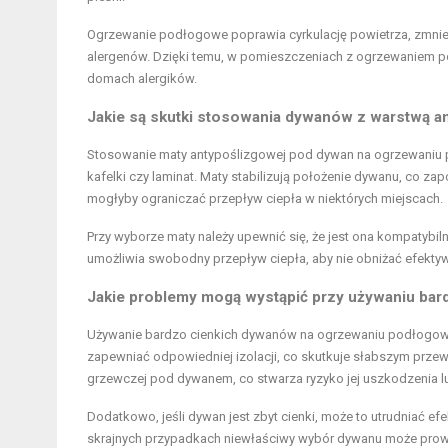
Ogrzewanie podłogowe poprawia cyrkulację powietrza, zmnie
alergenów. Dzięki temu, w pomieszczeniach z ogrzewaniem 
domach alergików.
Jakie są skutki stosowania dywanów z warstwą 
Stosowanie maty antypoślizgowej pod dywan na ogrzewaniu po
kafelki czy laminat. Maty stabilizują położenie dywanu, co za
mogłyby ograniczać przepływ ciepła w niektórych miejscach.
Przy wyborze maty należy upewnić się, że jest ona kompatybi
umożliwia swobodny przepływ ciepła, aby nie obniżać efekt
Jakie problemy mogą wystąpić przy używaniu ba
Używanie bardzo cienkich dywanów na ogrzewaniu podłogow
zapewniać odpowiedniej izolacji, co skutkuje słabszym przew
grzewczej pod dywanem, co stwarza ryzyko jej uszkodzenia 
Dodatkowo, jeśli dywan jest zbyt cienki, może to utrudniać 
skrajnych przypadkach niewłaściwy wybór dywanu może prowa