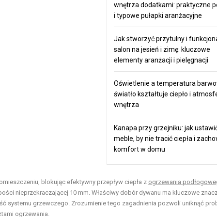
wnętrza dodatkami: praktyczne 
i typowe pułapki aranżacyjne
Jak stworzyć przytulny i funkcjon
salon na jesień i zimę: kluczowe
elementy aranżacji i pielęgnacji
Oświetlenie a temperatura barwo
światło kształtuje ciepło i atmosf
wnętrza
Kanapa przy grzejniku: jak ustawi
meble, by nie tracić ciepła i zach
komfort w domu
omieszczeniu, blokując efektywny przepływ ciepła z
ogrzewania podłogowe
ubości nieprzekraczającej 10 mm. Właściwy dobór dywanu ma kluczowe znacz
ność systemu grzewczego. Zrozumienie tego zagadnienia pozwoli uniknąć pr
ztami ogrzewania.