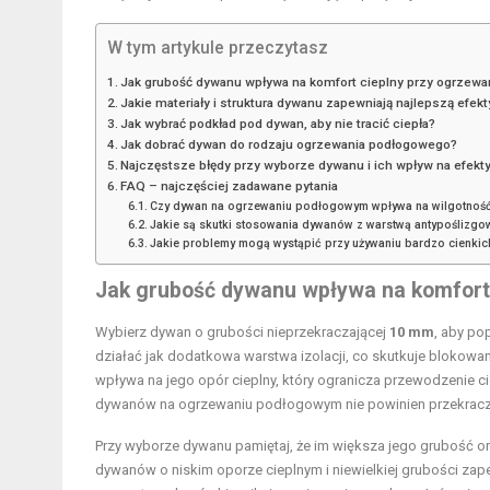
W tym artykule przeczytasz
Jak grubość dywanu wpływa na komfort cieplny przy ogrzew
Jakie materiały i struktura dywanu zapewniają najlepszą efek
Jak wybrać podkład pod dywan, aby nie tracić ciepła?
Jak dobrać dywan do rodzaju ogrzewania podłogowego?
Najczęstsze błędy przy wyborze dywanu i ich wpływ na efek
FAQ – najczęściej zadawane pytania
Czy dywan na ogrzewaniu podłogowym wpływa na wilgotność
Jakie są skutki stosowania dywanów z warstwą antypośliz
Jakie problemy mogą wystąpić przy używaniu bardzo cienk
Jak grubość dywanu wpływa na komfort
Wybierz dywan o grubości nieprzekraczającej
10 mm
, aby po
działać jak dodatkowa warstwa izolacji, co skutkuje blokow
wpływa na jego opór cieplny, który ogranicza przewodzenie 
dywanów na ogrzewaniu podłogowym nie powinien przekrac
Przy wyborze dywanu pamiętaj, że im większa jego grubość or
dywanów o niskim oporze cieplnym i niewielkiej grubości zap