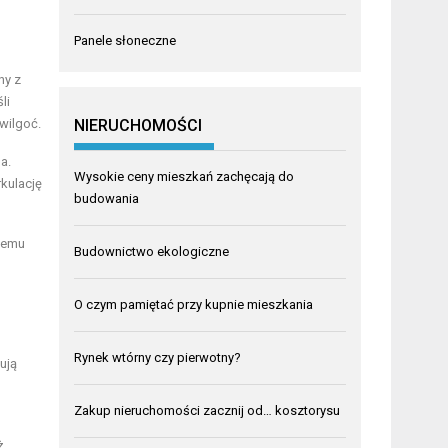
Panele słoneczne
ny z
li
 wilgoć.
NIERUCHOMOŚCI
a.
Wysokie ceny mieszkań zachęcają do
kulację
budowania
szemu
Budownictwo ekologiczne
O czym pamiętać przy kupnie mieszkania
Rynek wtórny czy pierwotny?
ują
Zakup nieruchomości zacznij od… kosztorysu
ż