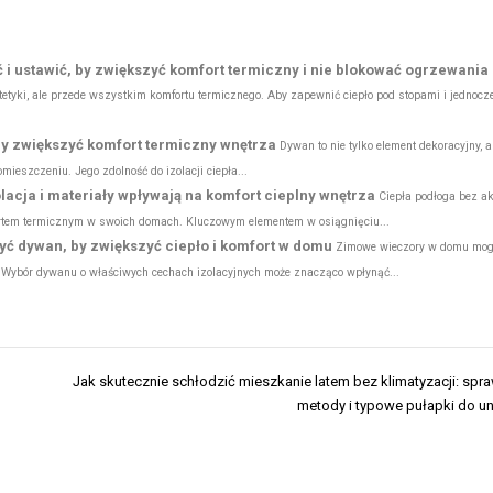
ć i ustawić, by zwiększyć komfort termiczny i nie blokować ogrzewania
stetyki, ale przede wszystkim komfortu termicznego. Aby zapewnić ciepło pod stopami i jednocz
 by zwiększyć komfort termiczny wnętrza
Dywan to nie tylko element dekoracyjny, a
eszczeniu. Jego zdolność do izolacji ciepła...
lacja i materiały wpływają na komfort cieplny wnętrza
Ciepła podłoga bez a
fortem termicznym w swoich domach. Kluczowym elementem w osiągnięciu...
yć dywan, by zwiększyć ciepło i komfort w domu
Zimowe wieczory w domu mog
i. Wybór dywanu o właściwych cechach izolacyjnych może znacząco wpłynąć...
Jak skutecznie schłodzić mieszkanie latem bez klimatyzacji: sp
metody i typowe pułapki do un