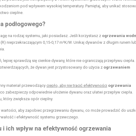
zkodzeniom pod wpływem wysokiej temperatury. Pamiętaj, aby unikać stosow
ctwo cieplne.
ia podłogowego?
agę na rodzaj systemu, jaki posiadasz. Jeśli korzystasz z
ogrzewania wod
 (R) nieprzekraczającym 0,15-0,17 m²K/W. Unikaj dywanów z długim runem lu
ia.
eń, lepiej sprawdzą się cienkie dywany, które nie ograniczają przepływu ciepła
twierdzających, że dywan jest przystosowany do użycia z
ogrzewaniem
 inny materiał przewodzący
ciepło, aby nie tracić efektywności
ogrzewania
 co zabezpieczy odpowiednie ułożenie dywanu oraz ułatwi przepływ ciepła.
, który zwiększa opór cieplny.
lne wartości, aby zapobiec przegrzewaniu dywanu, co może prowadzić do usz
 trwałość i efektywność systemu grzewczego.
 i ich wpływ na efektywność ogrzewania