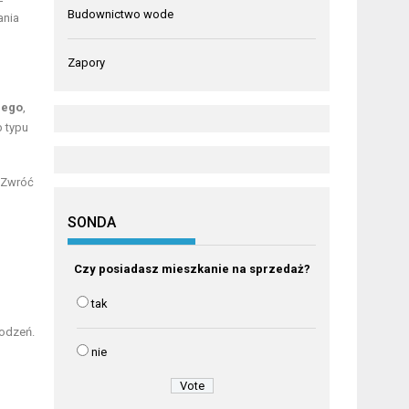
Budownictwo wode
ania
Zapory
nego
,
b typu
. Zwróć
SONDA
Czy posiadasz mieszkanie na sprzedaż?
tak
kodzeń.
nie