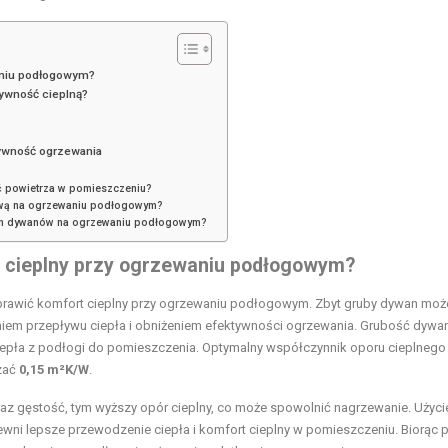
aniu podłogowym?
tywność cieplną?
tywność ogrzewania
 powietrza w pomieszczeniu?
gową na ogrzewaniu podłogowym?
ich dywanów na ogrzewaniu podłogowym?
 cieplny przy ogrzewaniu podłogowym?
prawić komfort cieplny przy ogrzewaniu podłogowym. Zbyt gruby dywan moż
aniem przepływu ciepła i obniżeniem efektywności ogrzewania. Grubość dywa
ciepła z podłogi do pomieszczenia. Optymalny współczynnik oporu cieplnego
zać
0,15 m²K/W
.
az gęstość, tym wyższy opór cieplny, co może spowolnić nagrzewanie. Użyci
ewni lepsze przewodzenie ciepła i komfort cieplny w pomieszczeniu. Biorąc 