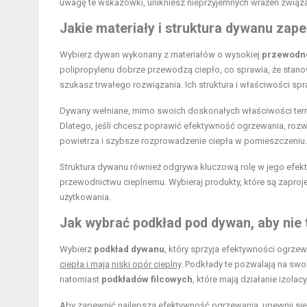
uwagę te wskazówki, unikniesz nieprzyjemnych wrażeń związ
Jakie materiały i struktura dywanu zap
Wybierz dywan wykonany z materiałów o wysokiej
przewodno
polipropylenu dobrze przewodzą ciepło, co sprawia, że sta
szukasz trwałego rozwiązania. Ich struktura i właściwości spra
Dywany wełniane, mimo swoich doskonałych właściwości term
Dlatego, jeśli chcesz poprawić efektywność ogrzewania, rozw
powietrza i szybsze rozprowadzenie ciepła w pomieszczeniu.
Struktura dywanu również odgrywa kluczową rolę w jego efekty
przewodnictwu cieplnemu. Wybieraj produkty, które są zapro
użytkowania.
Jak wybrać podkład pod dywan, aby nie t
Wybierz
podkład dywanu
, który sprzyja efektywności ogrz
ciepła i mają niski opór cieplny
. Podkłady te pozwalają na sw
natomiast
podkładów filcowych
, które mają działanie izola
Aby zapewnić najlepszą efektywność ogrzewania, upewnij si