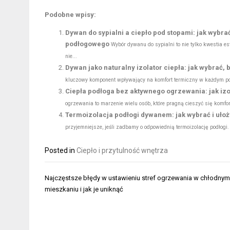
Podobne wpisy:
Dywan do sypialni a ciepło pod stopami: jak wybra
podłogowego
Wybór dywanu do sypialni to nie tylko kwestia e
nie...
Dywan jako naturalny izolator ciepła: jak wybrać,
kluczowy komponent wpływający na komfort termiczny w każdym pomi
Ciepła podłoga bez aktywnego ogrzewania: jak izo
ogrzewania to marzenie wielu osób, które pragną cieszyć się kom
Termoizolacja podłogi dywanem: jak wybrać i ułoż
przyjemniejsze, jeśli zadbamy o odpowiednią termoizolację podłog
Posted in
Ciepło i przytulność wnętrza
Nawigacja
Najczęstsze błędy w ustawieniu stref ogrzewania w chłodnym
wpisu
mieszkaniu i jak je uniknąć