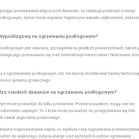
jszając powstawanie wilgoci pod dywanem, co redukuje potencjał rozwoju
podłogowym, dywan może wspierać higieniczne warunki użytkowania, zwłasz
antypoślizgową na ogrzewaniu podłogowym?
dłogowym jest zalecane, szczególnie na gładkich powierzchniach, takich j
pobiega jego przesuwaniu się oraz minimalizuje marszczenie i fałdowanie, któ
lna z ogrzewaniem podłogowym, tzn. nie tworzy dodatkowej bariery termicznej
ywności systemu grzewczego.
rdzo cienkich dywanów na ogrzewaniu podłogowym?
ym może prowadzić do kilku problemów. Przede wszystkim, mogą one nie
odnictwem cieplnym. To z kolei może prowadzić do przegrzewania się folii
lub nawet zagrożenia pożarowego.
efektywne rozprowadzanie ciepła, co wydłuża czas nagrzewania pomieszczeni
dzić do większego zużycia energii oraz wyższych kosztów ogrzewania.