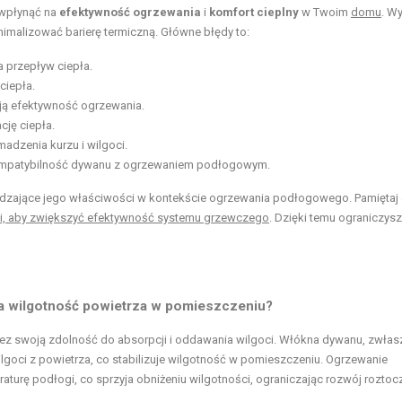
 wpłynąć na
efektywność ogrzewania
i
komfort cieplny
w Twoim
domu
. Wy
nimalizować barierę termiczną. Główne błędy to:
 przepływ ciepła.
ciepła.
ją efektywność ogrzewania.
cję ciepła.
adzenia kurzu i wilgoci.
kompatybilność dywanu z ogrzewaniem podłogowym.
ierdzające jego właściwości w kontekście ogrzewania podłogowego. Pamiętaj
i, aby zwiększyć efektywność systemu grzewczego
. Dzięki temu ograniczys
 wilgotność powietrza w pomieszczeniu?
ez swoją zdolność do absorpcji i oddawania wilgoci. Włókna dywanu, zwłas
wilgoci z powietrza, co stabilizuje wilgotność w pomieszczeniu. Ogrzewanie
turę podłogi, co sprzyja obniżeniu wilgotności, ograniczając rozwój roztoc