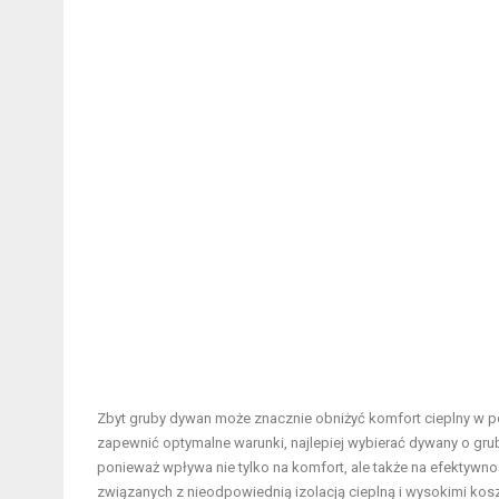
Zbyt gruby dywan może znacznie obniżyć komfort cieplny w p
zapewnić optymalne warunki, najlepiej wybierać dywany o gr
ponieważ wpływa nie tylko na komfort, ale także na efektyw
związanych z nieodpowiednią izolacją cieplną i wysokimi kos