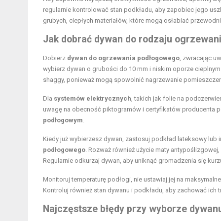
regularnie kontrolować stan podkładu, aby zapobiec jego us
grubych, ciepłych materiałów, które mogą osłabiać przewodni
Jak dobrać dywan
do rodzaju ogrzewan
Dobierz
dywan do ogrzewania podłogowego
, zwracając uw
wybierz dywan o grubości do 10 mm i niskim oporze cieplnym
shaggy, ponieważ mogą spowolnić nagrzewanie pomieszczen
Dla
systemów elektrycznych
, takich jak folie na podczerwi
uwagę na obecność piktogramów i certyfikatów producenta po
podłogowym
.
Kiedy już wybierzesz dywan, zastosuj podkład lateksowy lub
podłogowego
. Rozważ również użycie maty antypoślizgowej,
Regularnie odkurzaj dywan, aby uniknąć gromadzenia się kurzu
Monitoruj temperaturę podłogi, nie ustawiaj jej na maksyma
Kontroluj również stan dywanu i podkładu, aby zachować ich
Najczęstsze błędy przy wyborze dywanu