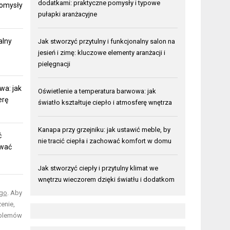
dodatkami: praktyczne pomysły i typowe
pomysły
pułapki aranżacyjne
alny
Jak stworzyć przytulny i funkcjonalny salon na
jesień i zimę: kluczowe elementy aranżacji i
pielęgnacji
wa: jak
Oświetlenie a temperatura barwowa: jak
erę
światło kształtuje ciepło i atmosferę wnętrza
Kanapa przy grzejniku: jak ustawić meble, by
ć
nie tracić ciepła i zachować komfort w domu
ować
Jak stworzyć ciepły i przytulny klimat we
wnętrzu wieczorem dzięki światłu i dodatkom
go
. Aby
enie,
oblemów