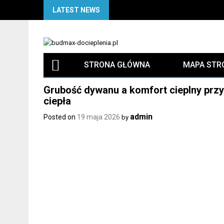
Skip
LATEST NEWS
to
content
STRONA GŁÓWNA
MAPA STR
Grubość dywanu a komfort cieplny prz
ciepła
admin
Posted on
19 maja 2026
by