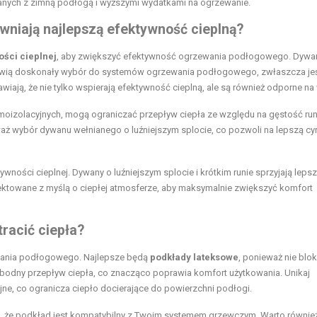
anych z zimną podłogą i wyższymi wydatkami na ogrzewanie.
ewniają najlepszą efektywność cieplną?
ści cieplnej
, aby zwiększyć efektywność ogrzewania podłogowego. Dywa
nowią doskonały wybór do systemów ogrzewania podłogowego, zwłaszcza jeś
wiają, że nie tylko wspierają efektywność cieplną, ale są również odporne na
oizolacyjnych, mogą ograniczać przepływ ciepła ze względu na gęstość run
aż wybór dywanu wełnianego o luźniejszym splocie, co pozwoli na lepszą cyr
wności cieplnej. Dywany o luźniejszym splocie i krótkim runie sprzyjają lep
jektowane z myślą o ciepłej atmosferze, aby maksymalnie zwiększyć komfort
racić ciepła?
ewania podłogowego. Najlepsze będą
podkłady lateksowe
, ponieważ nie blok
obodny przepływ ciepła, co znacząco poprawia komfort użytkowania. Unikaj
cyjne, co ogranicza ciepło docierające do powierzchni podłogi.
ę, że podkład jest kompatybilny z Twoim systemem grzewczym. Warto równie