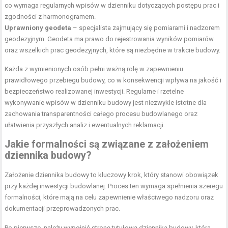
co wymaga regularnych wpisów w dzienniku dotyczących postępu prac i
zgodności z harmonogramem.
Uprawniony geodeta
– specjalista zajmujący się pomiarami i nadzorem
geodezyjnym. Geodeta ma prawo do rejestrowania wyników pomiarów
oraz wszelkich prac geodezyjnych, które są niezbędne w trakcie budowy.
Każda z wymienionych osób pełni ważną rolę w zapewnieniu
prawidłowego przebiegu budowy, co w konsekwencji wpływa na jakość i
bezpieczeństwo realizowanej inwestycji. Regularne i rzetelne
wykonywanie wpisów w dzienniku budowy jest niezwykle istotne dla
zachowania transparentności całego procesu budowlanego oraz
ułatwienia przyszłych analiz i ewentualnych reklamacji.
Jakie formalności są związane z założeniem
dziennika budowy?
Założenie dziennika budowy to kluczowy krok, który stanowi obowiązek
przy każdej inwestycji budowlanej. Proces ten wymaga spełnienia szeregu
formalności, które mają na celu zapewnienie właściwego nadzoru oraz
dokumentacji przeprowadzonych prac.
Po pierwsze, należy wypełnić stronę tytułową dziennika budowy, która