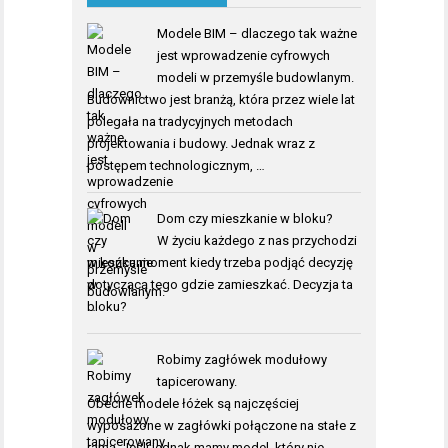
Modele BIM – dlaczego tak ważne
jest wprowadzenie cyfrowych
modeli w przemyśle budowlanym.
Budownictwo jest branżą, która przez wiele lat
polegała na tradycyjnych metodach
projektowania i budowy. Jednak wraz z
postępem technologicznym, …
Dom czy mieszkanie w bloku?
W życiu każdego z nas przychodzi
w końcu moment kiedy trzeba podjąć decyzję
dotyczącą tego gdzie zamieszkać. Decyzja ta
…
Robimy zagłówek modułowy
tapicerowany.
Obecne modele łóżek są najczęściej
wyposażone w zagłówki połączone na stałe z
ramą. Jeśli jednak mamy model, który nie …