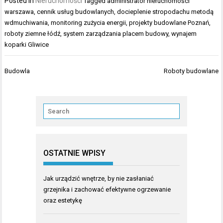
Posted in
Nieruchomości
Tagged
administrator nieruchomości
warszawa
,
cennik usług budowlanych
,
docieplenie stropodachu metodą
wdmuchiwania
,
monitoring zużycia energii
,
projekty budowlane Poznań
,
roboty ziemne łódź
,
system zarządzania placem budowy
,
wynajem
koparki Gliwice
Nawigacja
Budowla
Roboty budowlane
wpisu
OSTATNIE WPISY
Jak urządzić wnętrze, by nie zasłaniać
grzejnika i zachować efektywne ogrzewanie
oraz estetykę