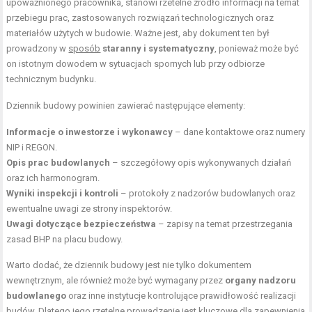
upoważnionego pracownika, stanowi rzetelne źródło informacji na temat
przebiegu prac, zastosowanych rozwiązań technologicznych oraz
materiałów użytych w budowie. Ważne jest, aby dokument ten był
prowadzony w
sposób
staranny i systematyczny
, ponieważ może być
on istotnym dowodem w sytuacjach spornych lub przy odbiorze
technicznym budynku.
Dziennik budowy powinien zawierać następujące elementy:
Informacje o inwestorze i wykonawcy
– dane kontaktowe oraz numery
NIP i REGON.
Opis prac budowlanych
– szczegółowy opis wykonywanych działań
oraz ich harmonogram.
Wyniki inspekcji i kontroli
– protokoły z nadzorów budowlanych oraz
ewentualne uwagi ze strony inspektorów.
Uwagi dotyczące bezpieczeństwa
– zapisy na temat przestrzegania
zasad BHP na placu budowy.
Warto dodać, że dziennik budowy jest nie tylko dokumentem
wewnętrznym, ale również może być wymagany przez
organy nadzoru
budowlanego
oraz inne instytucje kontrolujące prawidłowość realizacji
budów. Dlatego jego rzetelne prowadzenie jest kluczowe dla zapewnienia