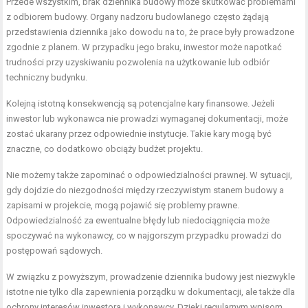
Przede wszystkim, brak dziennika budowy może skutkować problemami
z odbiorem budowy. Organy nadzoru budowlanego często żądają
przedstawienia dziennika jako dowodu na to, że prace były prowadzone
zgodnie z planem. W przypadku jego braku, inwestor może napotkać
trudności przy uzyskiwaniu pozwolenia na użytkowanie lub odbiór
techniczny budynku.
Kolejną istotną konsekwencją są potencjalne kary finansowe. Jeżeli
inwestor lub wykonawca nie prowadzi wymaganej dokumentacji, może
zostać ukarany przez odpowiednie instytucje. Takie kary mogą być
znaczne, co dodatkowo obciąży budżet projektu.
Nie możemy także zapominać o odpowiedzialności prawnej. W sytuacji,
gdy dojdzie do niezgodności między rzeczywistym stanem budowy a
zapisami w projekcie, mogą pojawić się problemy prawne.
Odpowiedzialność za ewentualne błędy lub niedociągnięcia może
spoczywać na wykonawcy, co w najgorszym przypadku prowadzi do
postępowań sądowych.
W związku z powyższym, prowadzenie dziennika budowy jest niezwykle
istotne nie tylko dla zapewnienia porządku w dokumentacji, ale także dla
ochrony interesów inwestora i wykonawcy. Dzięki regularnym wpisom