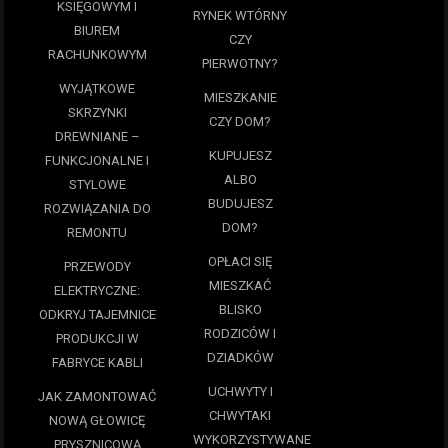
KSIĘGOWYM I
RYNEK WTÓRNY
BIUREM
CZY
RACHUNKOWYM
PIERWOTNY?
WYJĄTKOWE
MIESZKANIE
SKRZYNKI
CZY DOM?
DREWNIANE –
KUPUJESZ
FUNKCJONALNE I
ALBO
STYLOWE
BUDUJESZ
ROZWIĄZANIA DO
DOM?
REMONTU
OPŁACI SIĘ
PRZEWODY
MIESZKAĆ
ELEKTRYCZNE:
BLISKO
ODKRYJ TAJEMNICE
RODZICÓW I
PRODUKCJI W
DZIADKÓW
FABRYCE KABLI
UCHWYTY I
JAK ZAMONTOWAĆ
CHWYTAKI
NOWĄ GŁOWICĘ
WYKORZYSTYWANE
PRYSZNICOWĄ