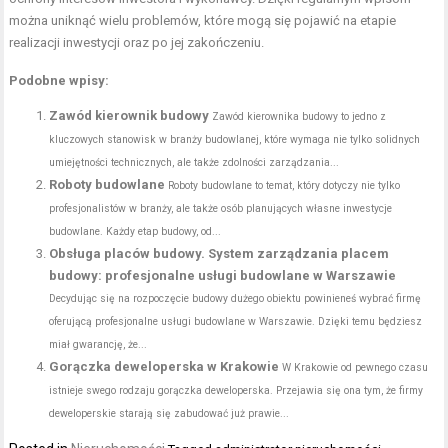
można uniknąć wielu problemów, które mogą się pojawić na etapie
realizacji inwestycji oraz po jej zakończeniu.
Podobne wpisy:
Zawód kierownik budowy
Zawód kierownika budowy to jedno z
kluczowych stanowisk w branży budowlanej, które wymaga nie tylko solidnych
umiejętności technicznych, ale także zdolności zarządzania...
Roboty budowlane
Roboty budowlane to temat, który dotyczy nie tylko
profesjonalistów w branży, ale także osób planujących własne inwestycje
budowlane. Każdy etap budowy, od...
Obsługa placów budowy. System zarządzania placem
budowy: profesjonalne usługi budowlane w Warszawie
Decydując się na rozpoczęcie budowy dużego obiektu powinieneś wybrać firmę
oferującą profesjonalne usługi budowlane w Warszawie. Dzięki temu będziesz
miał gwarancję, że...
Gorączka deweloperska w Krakowie
W Krakowie od pewnego czasu
istnieje swego rodzaju gorączka deweloperska. Przejawia się ona tym, że firmy
deweloperskie starają się zabudować już prawie...