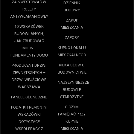
ZAINWESTOWAĆ W
DZIENNIK
ROLETY
BUDOWY
ANTYWŁAMANIOWE?
ZAKUP
10 WSKAZÓWEK
MIESZKANIA
BUDOWLANYCH,
ZAPORY
JAK ZBUDOWAĆ
KUPNO LOKALU
MOCNE
MIESZKALNEGO
FUNDAMENTY DOMU
KILKA SŁÓW O
PRODUCENT DRZWI
BUDOWNICTWIE
ZEWNĘTRZNYCH –
DRZWI WEJŚCIOWE
NAJSŁYNNIEJSZE
WARSZAWA
BUDOWLE
STAROŻYTNE
PANELE SŁONECZNE
O CZYM
PODATKI I REMONTY:
PAMIĘTAĆ PRZY
WSKAZÓWKI
KUPNIE
DOTYCZĄCE
MIESZKANIA
WSPÓŁPRACY Z