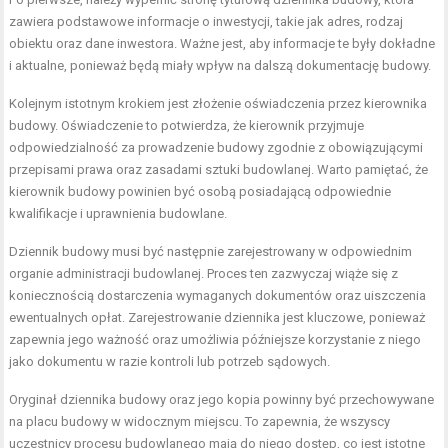
zawiera podstawowe informacje o inwestycji, takie jak adres, rodzaj
obiektu oraz dane inwestora. Ważne jest, aby informacje te były dokładne
i aktualne, ponieważ będą miały wpływ na dalszą dokumentację budowy.
Kolejnym istotnym krokiem jest złożenie oświadczenia przez kierownika
budowy. Oświadczenie to potwierdza, że kierownik przyjmuje
odpowiedzialność za prowadzenie budowy zgodnie z obowiązującymi
przepisami prawa oraz zasadami sztuki budowlanej. Warto pamiętać, że
kierownik budowy powinien być osobą posiadającą odpowiednie
kwalifikacje i uprawnienia budowlane.
Dziennik budowy musi być następnie zarejestrowany w odpowiednim
organie administracji budowlanej. Proces ten zazwyczaj wiąże się z
koniecznością dostarczenia wymaganych dokumentów oraz uiszczenia
ewentualnych opłat. Zarejestrowanie dziennika jest kluczowe, ponieważ
zapewnia jego ważność oraz umożliwia późniejsze korzystanie z niego
jako dokumentu w razie kontroli lub potrzeb sądowych.
Oryginał dziennika budowy oraz jego kopia powinny być przechowywane
na placu budowy w widocznym miejscu. To zapewnia, że wszyscy
uczestnicy procesu budowlanego mają do niego dostęp, co jest istotne