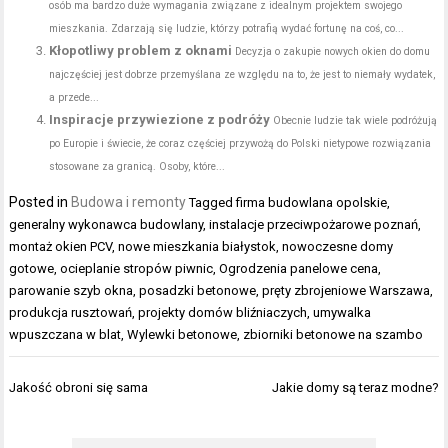
osób ma bardzo duże wymagania związane z idealnym projektem swojego
mieszkania. Zdarzają się ludzie, którzy potrafią wydać fortunę na coś, co...
Kłopotliwy problem z oknami
Decyzja o zakupie nowych okien do domu
najczęściej jest dobrze przemyślana ze względu na to, że jest to niemały wydatek,
a przede...
Inspiracje przywiezione z podróży
Obecnie ludzie tak wiele podróżują
po Europie i świecie, że coraz częściej przywożą do Polski nietypowe rozwiązania
stosowane za granicą. Osoby, które...
Posted in
Budowa i remonty
Tagged
firma budowlana opolskie
,
generalny wykonawca budowlany
,
instalacje przeciwpożarowe poznań
,
montaż okien PCV
,
nowe mieszkania białystok
,
nowoczesne domy
gotowe
,
ocieplanie stropów piwnic
,
Ogrodzenia panelowe cena
,
parowanie szyb okna
,
posadzki betonowe
,
pręty zbrojeniowe Warszawa
,
produkcja rusztowań
,
projekty domów bliźniaczych
,
umywalka
wpuszczana w blat
,
Wylewki betonowe
,
zbiorniki betonowe na szambo
Nawigacja
Jakość obroni się sama
Jakie domy są teraz modne?
wpisu