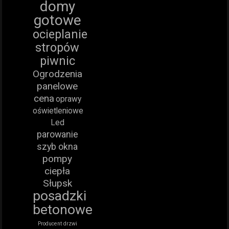
domy
gotowe
ocieplanie
stropów
piwnic
Ogrodzenia
panelowe
cena
oprawy
oświetleniowe
Led
parowanie
szyb okna
pompy
ciepła
Słupsk
posadzki
betonowe
Producent drzwi