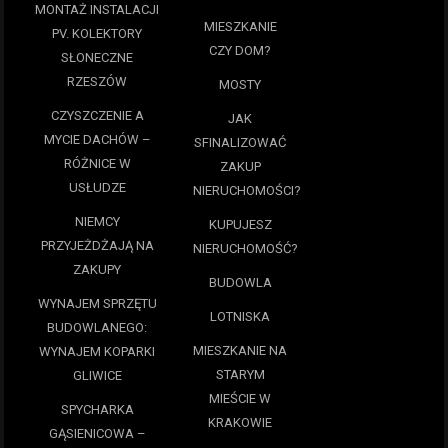
MONTAŻ INSTALACJI
MIESZKANIE
PV. KOLEKTORY
CZY DOM?
SŁONECZNE
RZESZÓW
MOSTY
CZYSZCZENIE A
JAK
MYCIE DACHÓW –
SFINALIZOWAĆ
RÓŻNICE W
ZAKUP
USŁUDZE
NIERUCHOMOŚCI?
NIEMCY
KUPUJESZ
PRZYJEŻDŻAJĄ NA
NIERUCHOMOŚĆ?
ZAKUPY
BUDOWLA
WYNAJEM SPRZĘTU
LOTNISKA
BUDOWLANEGO:
MIESZKANIE NA
WYNAJEM KOPARKI
STARYM
GLIWICE
MIEŚCIE W
SPYCHARKA
KRAKOWIE
GĄSIENICOWA –