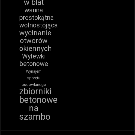
w blat
wanna
prostokątna
wolnostojąca
wycinanie
otworów
okiennych
Wylewki
betonowe
Wynajem
sprzętu
budowlanego
zbiorniki
betonowe
na
szambo