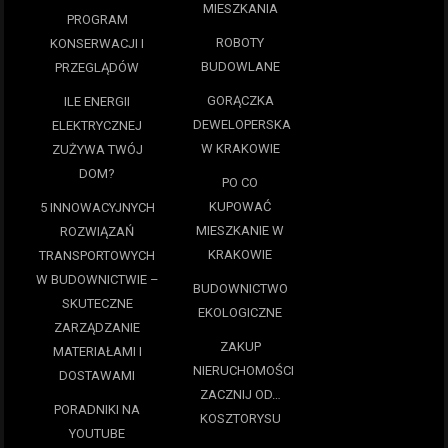
MIESZKANIA
PROGRAM
ROBOTY
KONSERWACJI I
BUDOWLANE
PRZEGLĄDÓW
GORĄCZKA
ILE ENERGII
DEWELOPERSKA
ELEKTRYCZNEJ
W KRAKOWIE
ZUŻYWA TWÓJ
DOM?
PO CO
KUPOWAĆ
5 INNOWACYJNYCH
MIESZKANIE W
ROZWIĄZAŃ
KRAKOWIE
TRANSPORTOWYCH
W BUDOWNICTWIE –
BUDOWNICTWO
SKUTECZNE
EKOLOGICZNE
ZARZĄDZANIE
ZAKUP
MATERIAŁAMI I
NIERUCHOMOŚCI
DOSTAWAMI
ZACZNIJ OD…
PORADNIKI NA
KOSZTORYSU
YOUTUBE