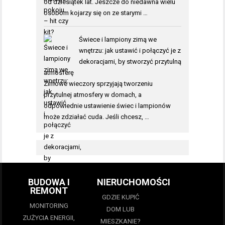
od dziesiątek lat. Jeszcze do niedawna wielu
osobom kojarzy się on ze starymi …
Świece i lampiony zimą we
wnętrzu: jak ustawić i połączyć je z
dekoracjami, by stworzyć przytulną
atmosferę
Zimowe wieczory sprzyjają tworzeniu
przytulnej atmosfery w domach, a
odpowiednie ustawienie świec i lampionów
może zdziałać cuda. Jeśli chcesz, …
BUDOWA I
NIERUCHOMOŚCI
REMONT
GDZIE KUPIĆ
MONITORING
DOM LUB
ZUŻYCIA ENERGII,
MIESZKANIE?