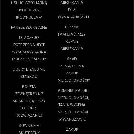
MIESZKANIA
USŁUGI SPYCHARKĄ
DLA
BYDGOSZCZ,
WYMAGAJĄCYCH
INOWROCŁAW
O CZYM
PANELE SŁONECZNE
PAMIĘTAĆ PRZY
DLACZEGO
KUPNIE
POTRZEBNA JEST
MIESZKANIA
WYSOKOWYDAJNA
SKĄD
IZOLACJA DACHU?
PIENIĄDZE NA
DOBRY BIZNES NIE
ZAKUP
ŚMIERDZI
NIERUCHOMOŚCI?
ROLETA
ADMINISTRATOR
ZEWNĘTRZNA Z
NIERUCHOMOŚCI,
MOSKITIERĄ – CZY
TANIA WYCENA
TO DOBRE
NIERUCHOMOŚCI
ROZWIĄZANIE?
W WARSZAWIE
SUWNICE –
ZAKUP
SKUTECZNY