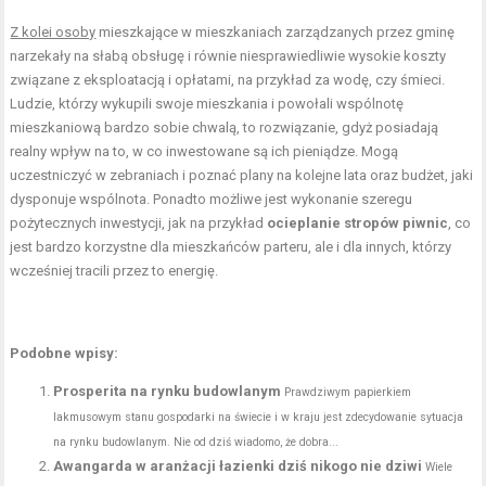
Z kolei osoby
mieszkające w mieszkaniach zarządzanych przez gminę
narzekały na słabą obsługę i równie niesprawiedliwie wysokie koszty
związane z eksploatacją i opłatami, na przykład za wodę, czy śmieci.
Ludzie, którzy wykupili swoje mieszkania i powołali wspólnotę
mieszkaniową bardzo sobie chwalą, to rozwiązanie, gdyż posiadają
realny wpływ na to, w co inwestowane są ich pieniądze. Mogą
uczestniczyć w zebraniach i poznać plany na kolejne lata oraz budżet, jaki
dysponuje wspólnota. Ponadto możliwe jest wykonanie szeregu
pożytecznych inwestycji, jak na przykład
ocieplanie stropów piwnic
, co
jest bardzo korzystne dla mieszkańców parteru, ale i dla innych, którzy
wcześniej tracili przez to energię.
Podobne wpisy:
Prosperita na rynku budowlanym
Prawdziwym papierkiem
lakmusowym stanu gospodarki na świecie i w kraju jest zdecydowanie sytuacja
na rynku budowlanym. Nie od dziś wiadomo, że dobra...
Awangarda w aranżacji łazienki dziś nikogo nie dziwi
Wiele