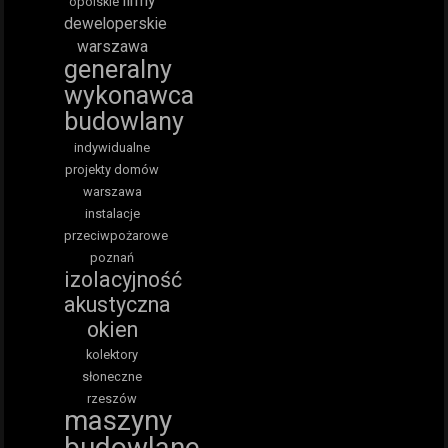
firmy
opolskie
deweloperskie
warszawa
generalny
wykonawca
budowlany
indywidualne
projekty domów
warszawa
instalacje
przeciwpożarowe
poznań
izolacyjność
akustyczna
okien
kolektory
słoneczne
rzeszów
maszyny
budowlane