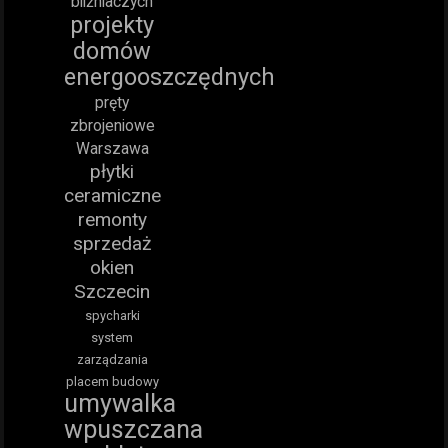
bliźniaczych
projekty
domów
energooszczędnych
pręty
zbrojeniowe
Warszawa
płytki
ceramiczne
remonty
sprzedaż
okien
Szczecin
spycharki
system
zarządzania
placem budowy
umywalka
wpuszczana