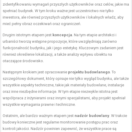
zidentyfikowaniu wymagań przyszłych użytkowników oraz celów, jakie ma
spełniać budynek. W tym kroku ważne jest uczestnictwo nie tylko
inwestora, ale również przyszłych użytkowników i lokalnych władz, aby
mieć pełny obraz oczekiwań oraz ograniczeń.
Drugim istotnym etapem jest
koncepcja
. Na tym etapie architekci i
urbaniści tworzą wstępne propozycje, które uwzględniają zarówno
funkcjonalność budynku, jak i jego estetykę. Kluczowym zadaniem jest
również określenie lokalizacji, a także analizy wpływu obiektu na
otaczające środowisko.
Następnym krokiem jest opracowanie
projektu budowlanego
. To
szczegółowy dokument, który opisuje nie tylko wygląd budynku, ale także
wszystkie aspekty techniczne, takie jak materiały budowlane, instalacje
oraz inne niezbędne informacje. W tym etapie niezwykle istotna jest
współpraca z inżynierami oraz innymi specjalistami, aby projekt spełniał
wszystkie wymagania prawne i techniczne.
Ostatnim, ale bardzo ważnym etapem jest
nadzór budowlany
. W trakcie
budowy konieczne jest regularne monitorowanie postępu prac oraz
kontroli jakości. Nadzór powinien zapewnić, że wszystkie prace są