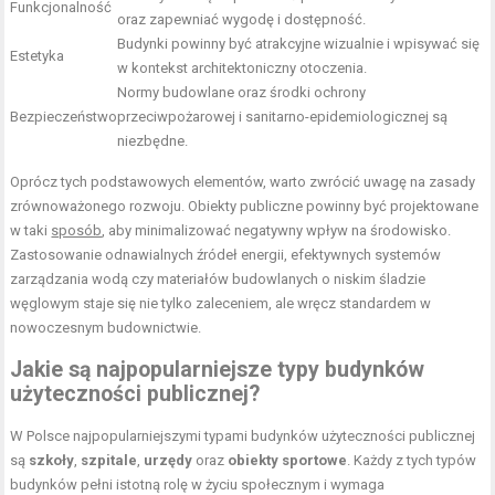
Funkcjonalność
oraz zapewniać wygodę i dostępność.
Budynki powinny być atrakcyjne wizualnie i wpisywać się
Estetyka
w kontekst architektoniczny otoczenia.
Normy budowlane oraz środki ochrony
Bezpieczeństwo
przeciwpożarowej i sanitarno-epidemiologicznej są
niezbędne.
Oprócz tych podstawowych elementów, warto zwrócić uwagę na zasady
zrównoważonego rozwoju. Obiekty publiczne powinny być projektowane
w taki
sposób
, aby minimalizować negatywny wpływ na środowisko.
Zastosowanie odnawialnych źródeł energii, efektywnych systemów
zarządzania wodą czy materiałów budowlanych o niskim śladzie
węglowym staje się nie tylko zaleceniem, ale wręcz standardem w
nowoczesnym budownictwie.
Jakie są najpopularniejsze typy budynków
użyteczności publicznej?
W Polsce najpopularniejszymi typami budynków użyteczności publicznej
są
szkoły
,
szpitale
,
urzędy
oraz
obiekty sportowe
. Każdy z tych typów
budynków pełni istotną rolę w życiu społecznym i wymaga