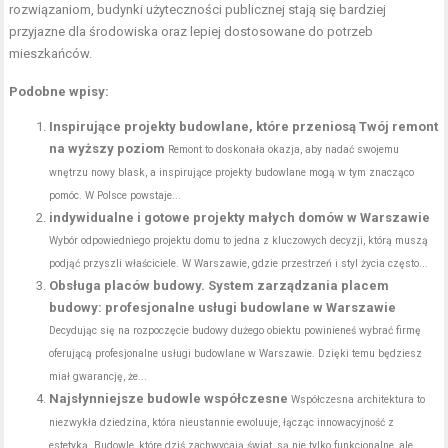
rozwiązaniom, budynki użyteczności publicznej stają się bardziej
przyjazne dla środowiska oraz lepiej dostosowane do potrzeb
mieszkańców.
Podobne wpisy:
Inspirujące projekty budowlane, które przeniosą Twój remont
na wyższy poziom
Remont to doskonała okazja, aby nadać swojemu
wnętrzu nowy blask, a inspirujące projekty budowlane mogą w tym znacząco
pomóc. W Polsce powstaje...
indywidualne i gotowe projekty małych domów w Warszawie
Wybór odpowiedniego projektu domu to jedna z kluczowych decyzji, którą muszą
podjąć przyszli właściciele. W Warszawie, gdzie przestrzeń i styl życia często...
Obsługa placów budowy. System zarządzania placem
budowy: profesjonalne usługi budowlane w Warszawie
Decydując się na rozpoczęcie budowy dużego obiektu powinieneś wybrać firmę
oferującą profesjonalne usługi budowlane w Warszawie. Dzięki temu będziesz
miał gwarancję, że...
Najsłynniejsze budowle współczesne
Współczesna architektura to
niezwykła dziedzina, która nieustannie ewoluuje, łącząc innowacyjność z
estetyką. Budowle, które dziś zachwycają świat, są nie tylko funkcjonalne, ale...