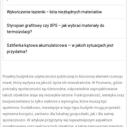
Wykończenie łazienki – lista niezbędnych materiałów
Styropian grafitowy czy XPS – jak wybrać materiały do
termoizolacji?
Szlifierka kątowa akumulatorowa — w jakich sytuacjach jest
przydatna?
Projekty budynków użyteczności publicznej to kluczowy element rozwoju
miast, który wpływa na jakość życia ich mieszkańców. W Poznaniu, gdzie
potrzeby społeczności są różnorodne, odpowiednie zaprojektowanie
takich obiektów staje się niezwykle istotne. Funkcjonalność, estetyka oraz
bezpieczeństwo to tylko niektóre z wymogów, które muszą być
spełnione. Dodatkowo, inwestycje w tego typu budynki mogą przynieść
wymierne korzyści, zarówno dla lokalnej gospodarki, jak i dla samej
społeczności. W artykule przyjrzymy się najważniejszym aspektom
projektowania oraz realizacji tych obiektów, a także najnowszym trendom,