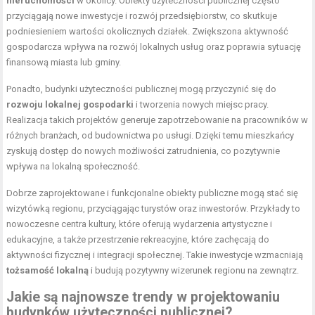
nieruchomości
w okolicy. Obiekty użyteczności publicznej często
przyciągają nowe inwestycje i rozwój przedsiębiorstw, co skutkuje
podniesieniem wartości okolicznych działek. Zwiększona aktywność
gospodarcza wpływa na rozwój lokalnych usług oraz poprawia sytuację
finansową miasta lub gminy.
Ponadto, budynki użyteczności publicznej mogą przyczynić się do
rozwoju lokalnej gospodarki
i tworzenia nowych miejsc pracy.
Realizacja takich projektów generuje zapotrzebowanie na pracowników w
różnych branżach, od budownictwa po usługi. Dzięki temu mieszkańcy
zyskują dostęp do nowych możliwości zatrudnienia, co pozytywnie
wpływa na lokalną społeczność.
Dobrze zaprojektowane i funkcjonalne obiekty publiczne mogą stać się
wizytówką regionu, przyciągając turystów oraz inwestorów. Przykłady to
nowoczesne centra kultury, które oferują wydarzenia artystyczne i
edukacyjne, a także przestrzenie rekreacyjne, które zachęcają do
aktywności fizycznej i integracji społecznej. Takie inwestycje wzmacniają
tożsamość lokalną
i budują pozytywny wizerunek regionu na zewnątrz.
Jakie są najnowsze trendy w projektowaniu
budynków użyteczności publicznej?