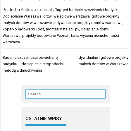
Posted in
Budowa i remonty
Tagged
badanie szczelności budynku
,
Docieplanie Warszawa
,
drzwi wejściowe warszawa
,
gotowe projekty
małych domów w warszawie
,
indywidualne projekty domów warszawa
,
koparko ładowarki Łódź
,
montaż instalacji pv
,
Ocieplanie domu
Warszawa
,
projekty budowlane Poznań
,
tania wycena nieruchomości
warszawa
Nawigacja
Badanie szczelności powietrznej
indywidualne i gotowe projekty
wpisu
budynku – docieplenie stropodachu
małych domów w Warszawie
metodą wdmuchiwania
OSTATNIE WPISY