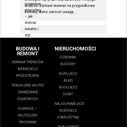
wnętrza. Zamiast stawiać na przypadkowe
kinkiety, warto zwrócić uwagę …
BUDOWA I
NIERUCHOMOŚCI
REMONT
DZIENNIK
ZMIANA TRENDÓW
BUDOWY
ARANŻACJI
KUPUJESZ
PRZESTRZENI
ALBO
TRAGICZNE SKUTKI
BUDUJESZ
ZANIEDBAŃ
DOM?
DOMOWYCH
NAJSŁYNNIEJSZE
SUWNICE –
BUDOWLE
SKUTECZNY
STAROŻYTNE
PROGRAM
ZNALEZIENIE