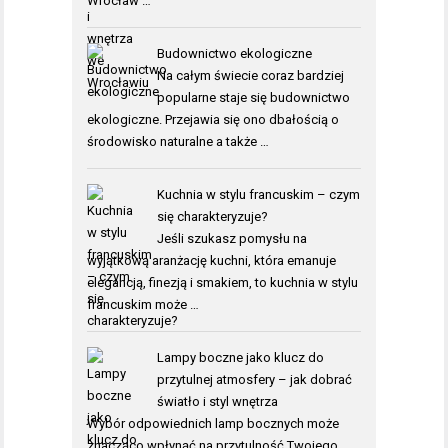
Wrocław …
Budownictwo ekologiczne
Na całym świecie coraz bardziej
popularne staje się budownictwo
ekologiczne. Przejawia się ono dbałością o
środowisko naturalne a także …
Kuchnia w stylu francuskim – czym
się charakteryzuje?
Jeśli szukasz pomysłu na
wyjątkową aranżację kuchni, która emanuje
elegancją, finezją i smakiem, to kuchnia w stylu
francuskim może …
Lampy boczne jako klucz do
przytulnej atmosfery – jak dobrać
światło i styl wnętrza
Wybór odpowiednich lamp bocznych może
znacząco wpłynąć na przytulność Twojego