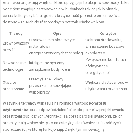
Architekci projektują
wnętrza
, które sprzyjają interakcji i współpracy. Takie
podejście znajduje zastosowanie w budynkach takich jak biblioteki,
centra kultury czy biura, gdzie
elastyczność przestrzeni
umożliwia
dostosowanie ich do różnorodnych potrzeb użytkowników.
Trendy
Opis
Korzyści
Stosowanie ekologicznych
Ochrona środowiska,
Zrównoważony
materiałów i
zmniejszenie kosztów
rozwój
energooszczędnych technologii
eksploatacji
Zwiększenie
komfortu
i
Nowoczesne
Inteligentne systemy
efektywności
technologie
zarządzania budynkiem
energetycznej
Przemyślane układy
Otwarte
Większa elastyczność w
przestrzenne sprzyjające
przestrzenie
użytkowaniu przestrzeni
współpracy
Wszystkie te trendy wskazują na rosnącą wartość
komfortu
użytkowników
oraz odpowiedzialności ekologicznej w projektowaniu
przestrzeni publicznych. Architekci są coraz bardziej świadomi, że ich
projekty mają wpływ nie tylko na estetykę, ale również na jakość życia
społeczności, w której funkcjonują. Dzięki tym innowacyjnym