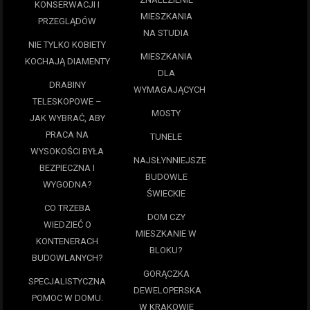
KONSERWACJI I
MIESZKANIA
PRZEGLĄDÓW
NA STUDIA
NIE TYLKO KOBIETY
MIESZKANIA
KOCHAJĄ DIAMENTY
DLA
DRABINY
WYMAGAJĄCYCH
TELESKOPOWE –
MOSTY
JAK WYBRAĆ, ABY
PRACA NA
TUNELE
WYSOKOŚCI BYŁA
NAJSŁYNNIEJSZE
BEZPIECZNA I
BUDOWLE
WYGODNA?
ŚWIECKIE
CO TRZEBA
DOM CZY
WIEDZIEĆ O
MIESZKANIE W
KONTENERACH
BLOKU?
BUDOWLANYCH?
GORĄCZKA
SPECJALISTYCZNA
DEWELOPERSKA
POMOC W DOMU.
W KRAKOWIE