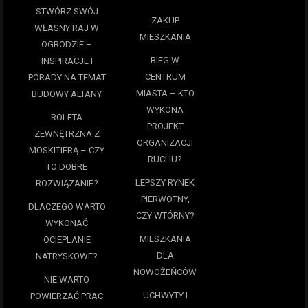
STWÓRZ SWÓJ
ZAKUP
WŁASNY RAJ W
MIESZKANIA
OGRODZIE –
BIEG W
INSPIRACJE I
CENTRUM
PORADY NA TEMAT
MIASTA – KTO
BUDOWY ALTANY
WYKONA
ROLETA
PROJEKT
ZEWNĘTRZNA Z
ORGANIZACJI
MOSKITIERĄ – CZY
RUCHU?
TO DOBRE
LEPSZY RYNEK
ROZWIĄZANIE?
PIERWOTNY,
DLACZEGO WARTO
CZY WTÓRNY?
WYKONAĆ
MIESZKANIA
OCIEPLANIE
DLA
NATRYSKOWE?
NOWOŻEŃCÓW
NIE WARTO
UCHWYTY I
POWIERZAĆ PRAC