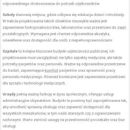
odpowiedniego dostosowania do potrzeb użytkowników.
Szkoły
stanowią miejsca, gdzie odbywa się edukacja dzieci i młodzieży.
W trakcie projektowania takich obiektów niezwykle ważne jest
zapewnienie funkcjonalności klas, laboratoriów oraz przestrzeni do zajęć
pozalekcyjnych. Wymagana jest również odpowiednia akustyka,
oświetlenie oraz dostępność dla osób z niepełnosprawnościami.
Szpitale
to kolejne kluczowe budynki użyteczności publicznej. Ich
projektowanie musi uwzględniać nie tylko aspekty medyczne, ale także
potrzeby pacjentów oraz personelu. Ważne są odpowiednie przestrzenie
do badań, zapewniające
komfort
pacjentów oraz sprawność pracy
personelu medycznego. Również konieczne jest zapewnienie przestrzeni
dla sprzętu i technologii medycznych.
Urzędy
pełnią ważną funkcję w życiu społecznym, oferując usługi
administracyjne obywatelom. Budynki te powinny być zaprojektowane tak,
aby umożliwić sprawną obsługę oraz zapewnić dostępność dla
wszystkich mieszkańców, w tym osób starszych czy z ograniczeniami
ruchowymi. Warto zwrócić uwagę na przestronność poczekalni oraz biur
obsługi.