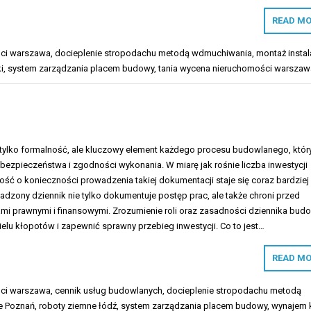
READ MO
ści warszawa
,
docieplenie stropodachu metodą wdmuchiwania
,
montaż instal
i
,
system zarządzania placem budowy
,
tania wycena nieruchomości warszaw
 tylko formalność, ale kluczowy element każdego procesu budowlanego, któr
bezpieczeństwa i zgodności wykonania. W miarę jak rośnie liczba inwestycji
ć o konieczności prowadzenia takiej dokumentacji staje się coraz bardziej
adzony dziennik nie tylko dokumentuje postęp prac, ale także chroni przed
mi prawnymi i finansowymi. Zrozumienie roli oraz zasadności dziennika bud
lu kłopotów i zapewnić sprawny przebieg inwestycji. Co to jest…
READ MO
ści warszawa
,
cennik usług budowlanych
,
docieplenie stropodachu metodą
e Poznań
,
roboty ziemne łódź
,
system zarządzania placem budowy
,
wynajem 