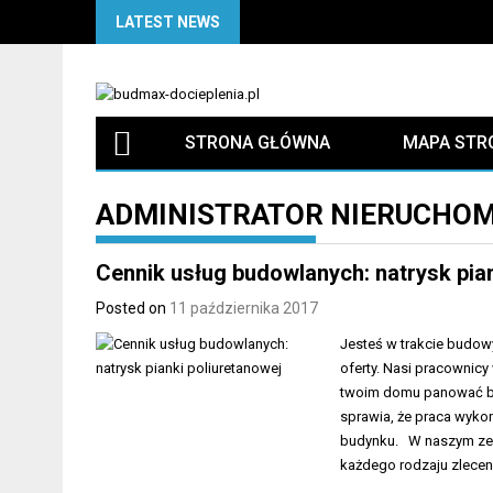
Skip
LATEST NEWS
to
content
STRONA GŁÓWNA
MAPA STR
ADMINISTRATOR NIERUCHO
Cennik usług budowlanych: natrysk pian
Posted on
11 października 2017
Jesteś w trakcie budowy
oferty. Nasi pracownicy
twoim domu panować bę
sprawia, że praca wykon
budynku. W naszym zes
każdego rodzaju zlece