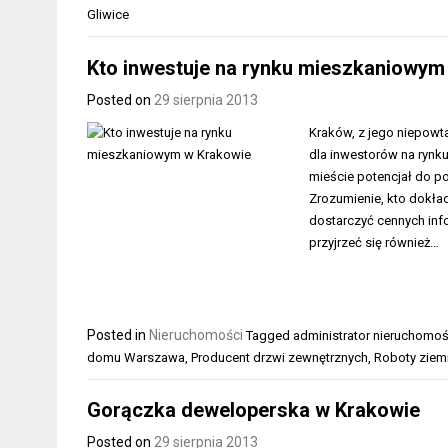
Gliwice
Kto inwestuje na rynku mieszkaniowym
Posted on
29 sierpnia 2013
Kraków, z jego niepowta
dla inwestorów na rynk
mieście potencjał do po
Zrozumienie, kto dokła
dostarczyć cennych info
przyjrzeć się również…
Posted in
Nieruchomości
Tagged
administrator nieruchomo
domu Warszawa
,
Producent drzwi zewnętrznych
,
Roboty ziem
Gorączka deweloperska w Krakowie
Posted on
29 sierpnia 2013