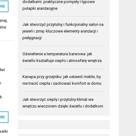
dodatkami: praktyczne pomysły i typowe
RE
pułapki aranżacyjne
znej
,
Jak stworzyć przytulny i funkcjonalny salon na
alne
jesień i zimę: kluczowe elementy aranżacji i
pielęgnacji
Oświetlenie a temperatura barwowa: jak
światło kształtuje ciepło i atmosferę wnętrza
dać
Kanapa przy grzejniku: jak ustawić meble, by
n
nie tracić ciepła i zachować komfort w domu
.
ą.
Jak stworzyć ciepły i przytulny klimat we
wnętrzu wieczorem dzięki światłu i dodatkom
RE
warki