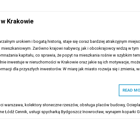
 w Krakowie
rzalnym urokiem i bogatą historią, staje się coraz bardziej atrakcyjnym miej
u mieszkaniowym. Zarówno krajowi nabywcy, jak i obcokrajowcy widzą w tym
mnażania kapitału, co sprawia, że popyt na mieszkania rośnie w szybkim tem
dnie inwestuje w nieruchomości w Krakowie oraz jakie są ich motywacje, moż
rmacji dla przyszłych inwestorów. W miarę jak miasto rozwija się i zmienia, w
READ MO
ści warszawa
,
kolektory słoneczne rzeszów
,
obsługa placów budowy
,
Ociepla
ne Łódź Cennik
,
usługi spycharką Bydgoszcz Inowrocław
,
wynajem koparki G