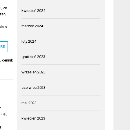
, że
kwiecień 2024
zeń,
marzec 2024
ola o
luty 2024
RE
grudzień 2023
j
,
cennik
m
wrzesień 2023
czerwiec 2023
maj 2023
o
acji,
kwiecień 2023
ą