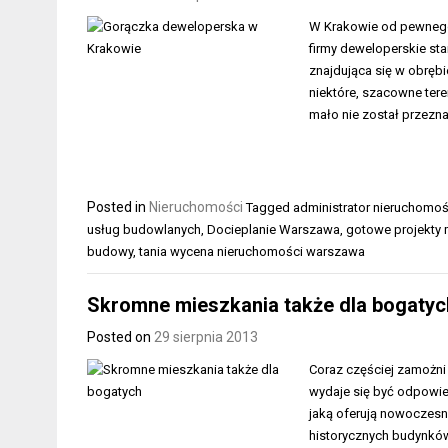
W Krakowie od pewnego 
firmy deweloperskie sta
znajdująca się w obręb
niektóre, szacowne tere
mało nie został przezn
Posted in
Nieruchomości
Tagged
administrator nieruchomo
usług budowlanych
,
Docieplanie Warszawa
,
gotowe projekty
budowy
,
tania wycena nieruchomości warszawa
Skromne mieszkania także dla bogatyc
Posted on
29 sierpnia 2013
Coraz częściej zamożni
wydaje się być odpowied
jaką oferują nowoczesne
historycznych budynków 