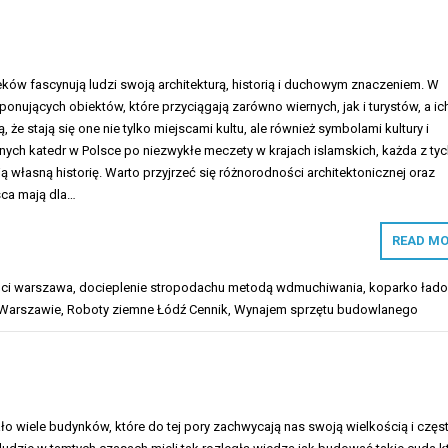
eków fascynują ludzi swoją architekturą, historią i duchowym znaczeniem. W
mponujących obiektów, które przyciągają zarówno wiernych, jak i turystów, a ic
, że stają się one nie tylko miejscami kultu, ale również symbolami kultury i
znych katedr w Polsce po niezwykłe meczety w krajach islamskich, każda z ty
własną historię. Warto przyjrzeć się różnorodności architektonicznej oraz
jsca mają dla…
READ MO
ści warszawa
,
docieplenie stropodachu metodą wdmuchiwania
,
koparko łado
 Warszawie
,
Roboty ziemne Łódź Cennik
,
Wynajem sprzętu budowlanego
o wiele budynków, które do tej pory zachwycają nas swoją wielkością i częs