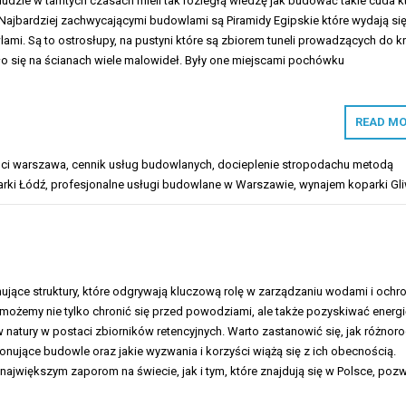
udzie w tamtych czasach mieli tak rozległą wiedzę jak budować takie cuda k
 Najbardziej zachwycającymi budowlami są Piramidy Egipskie które wydają si
mi. Są to ostrosłupy, na pustyni które są zbiorem tuneli prowadzących do kr
ło się na ścianach wiele malowideł. Były one miejscami pochówku
READ MO
ści warszawa
,
cennik usług budowlanych
,
docieplenie stropodachu metodą
rki Łódź
,
profesjonalne usługi budowlane w Warszawie
,
wynajem koparki Gl
ujące struktury, które odgrywają kluczową rolę w zarządzaniu wodami i ochro
 możemy nie tylko chronić się przed powodziami, ale także pozyskiwać energi
 natury w postaci zbiorników retencyjnych. Warto zastanowić się, jak różnor
ponujące budowle oraz jakie wyzwania i korzyści wiążą się z ich obecnością.
 największym zaporom na świecie, jak i tym, które znajdują się w Polsce, pozw