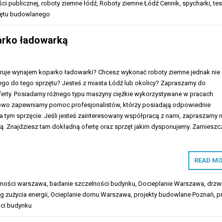
ci publicznej
,
roboty ziemne łódź
,
Roboty ziemne Łódź Cennik
,
spycharki
,
tes
ętu budowlanego
arko ładowarką
feruje wynajem koparko ładowarki? Chcesz wykonać roboty ziemne jednak nie
o do tego sprzętu? Jesteś z miasta Łódź lub okolicy? Zapraszamy do
oferty. Posiadamy różnego typu maszyny ciężkie wykorzystywane w pracach
o zapewniamy pomoc profesjonalistów, którzy posiadają odpowiednie
a tym sprzęcie. Jeśli jesteś zainteresowany współpracą z nami, zapraszamy 
wą. Znajdziesz tam dokładną ofertę oraz sprzęt jakim dysponujemy. Zamiesz
READ MO
omości warszawa
,
badanie szczelności budynku
,
Docieplanie Warszawa
,
drzw
g zużycia energii
,
Ocieplanie domu Warszawa
,
projekty budowlane Poznań
,
p
ści budynku