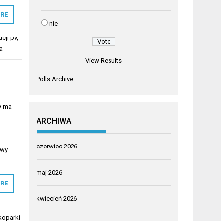
RE
nie
acji pv
,
a
View Results
Polls Archive
y ma
ARCHIWA
czerwiec 2026
owy
maj 2026
RE
kwiecień 2026
koparki