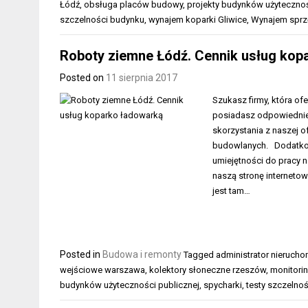
Łódź
,
obsługa placów budowy
,
projekty budynków użytecznoś
szczelności budynku
,
wynajem koparki Gliwice
,
Wynajem sprz
Roboty ziemne Łódź. Cennik usług kop
Posted on
11 sierpnia 2017
Szukasz firmy, która o
posiadasz odpowiednieg
skorzystania z naszej 
budowlanych. Dodatkow
umiejętności do pracy n
naszą stronę interneto
jest tam…
Posted in
Budowa i remonty
Tagged
administrator nieruch
wejściowe warszawa
,
kolektory słoneczne rzeszów
,
monitorin
budynków użyteczności publicznej
,
spycharki
,
testy szczelno