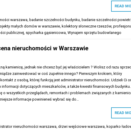
READ MO
omości warszawa
,
badanie szczelności budynku
,
badanie szczelności powietr
ojekty małych domów w warszawie
,
kolektory słoneczne rzeszów
,
profesjon
ści publicznej
,
spycharka gąsienicowa
,
Wynajem sprzętu budowlanego
ycena nieruchomości w Warszawie
ą kamienicę, jednak nie chcesz być jej właścicielem ? Wolisz od razu sprze
eniądze zainwestować w coś zupełnie innego? Pierwszym krokiem, który
ontakt z osobą, której funkcją jest administrator nieruchomości. Udzieli Ci o
 informacji dotyczących mieszkańców, a także kwestii finansowych budynku
ię o wszystkich przeglądach, remontach i problemach związanych z kamienic
żniejsze informacje powinieneś wybrać się do…
READ MO
istrator nieruchomości warszawa
,
drzwi wejściowe warszawa
,
koparko łado