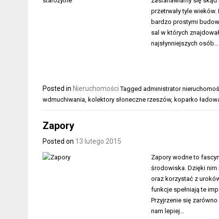
zastanawiamy się skąd l
przetrwały tyle wieków.
bardzo prostymi budowla
sal w których znajdowa
najsłynniejszych osób…
Posted in
Nieruchomości
Tagged
administrator nieruchomo
wdmuchiwania
,
kolektory słoneczne rzeszów
,
koparko ładowa
Zapory
Posted on
13 lutego 2015
Zapory wodne to fascyn
środowiska. Dzięki nim
oraz korzystać z uroków
funkcje spełniają te im
Przyjrzenie się zarówno
nam lepiej…