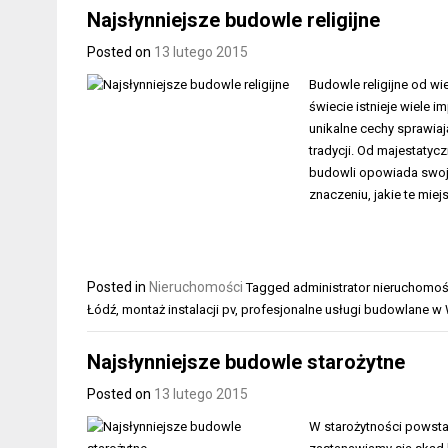
Najsłynniejsze budowle religijne
Posted on
13 lutego 2015
Budowle religijne od wi
świecie istnieje wiele i
unikalne cechy sprawiają
tradycji. Od majestatyc
budowli opowiada swoją 
znaczeniu, jakie te mie
Posted in
Nieruchomości
Tagged
administrator nieruchomo
Łódź
,
montaż instalacji pv
,
profesjonalne usługi budowlane w
Najsłynniejsze budowle starożytne
Posted on
13 lutego 2015
W starożytności powstał