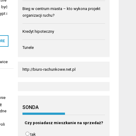
tóre
ę być
Bieg w centrum miasta – kto wykona projekt
ypt i
organizacji ruchu?
Kredyt hipoteczny
RE
Tunele
iwice
http://biuro-rachunkowe.net.pl
nie
ę
SONDA
odne
Czy posiadasz mieszkanie na sprzedaż?
oli
tak