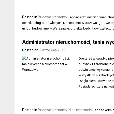
Posted in
Budowa i remonty
Tagged
administrator nieruch
cennik usług budowlanych
,
Docieplanie Warszawa
,
gotowe pr
usługi budowlane w Warszawie
,
projekty budynków użyteczno
Administrator nieruchomości, tania w
Posted on
3 września 2017
Dostałeś w spadku piękn
budynek i zarobione pi
powinieneś wykonać to k
wszystkich niezbędnych
Dzięki niemu dowiesz s
Posiadając już te najwa
Posted in
Budowa i remonty
,
Nieruchomości
Tagged
admin