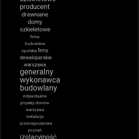
producent
drewniane
domy
szkieletowe
firma
budowlana
firmy
opolskie
deweloperskie
warszawa
generalny
wykonawca
budowlany
indywidualne
projekty domów
warszawa
instalacje
przeciwpożarowe
poznań
izolacyjność