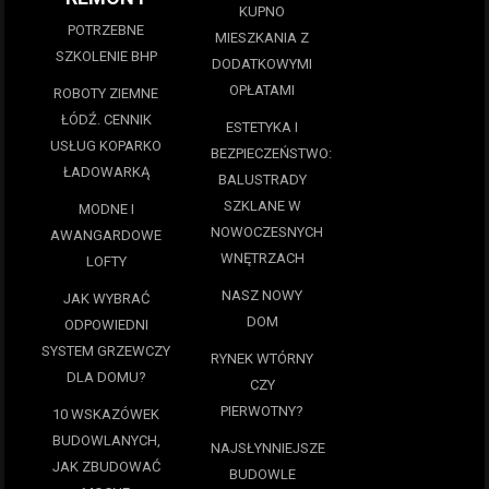
KUPNO
POTRZEBNE
MIESZKANIA Z
SZKOLENIE BHP
DODATKOWYMI
OPŁATAMI
ROBOTY ZIEMNE
ŁÓDŹ. CENNIK
ESTETYKA I
USŁUG KOPARKO
BEZPIECZEŃSTWO:
ŁADOWARKĄ
BALUSTRADY
SZKLANE W
MODNE I
NOWOCZESNYCH
AWANGARDOWE
WNĘTRZACH
LOFTY
NASZ NOWY
JAK WYBRAĆ
DOM
ODPOWIEDNI
SYSTEM GRZEWCZY
RYNEK WTÓRNY
DLA DOMU?
CZY
PIERWOTNY?
10 WSKAZÓWEK
BUDOWLANYCH,
NAJSŁYNNIEJSZE
JAK ZBUDOWAĆ
BUDOWLE