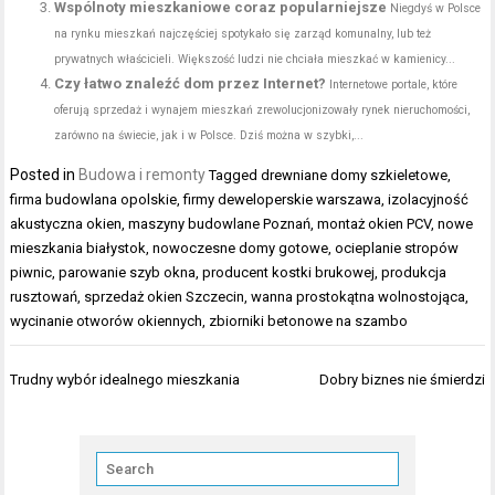
Wspólnoty mieszkaniowe coraz popularniejsze
Niegdyś w Polsce
na rynku mieszkań najczęściej spotykało się zarząd komunalny, lub też
prywatnych właścicieli. Większość ludzi nie chciała mieszkać w kamienicy...
Czy łatwo znaleźć dom przez Internet?
Internetowe portale, które
oferują sprzedaż i wynajem mieszkań zrewolucjonizowały rynek nieruchomości,
zarówno na świecie, jak i w Polsce. Dziś można w szybki,...
Posted in
Budowa i remonty
Tagged
drewniane domy szkieletowe
,
firma budowlana opolskie
,
firmy deweloperskie warszawa
,
izolacyjność
akustyczna okien
,
maszyny budowlane Poznań
,
montaż okien PCV
,
nowe
mieszkania białystok
,
nowoczesne domy gotowe
,
ocieplanie stropów
piwnic
,
parowanie szyb okna
,
producent kostki brukowej
,
produkcja
rusztowań
,
sprzedaż okien Szczecin
,
wanna prostokątna wolnostojąca
,
wycinanie otworów okiennych
,
zbiorniki betonowe na szambo
Nawigacja
Trudny wybór idealnego mieszkania
Dobry biznes nie śmierdzi
wpisu