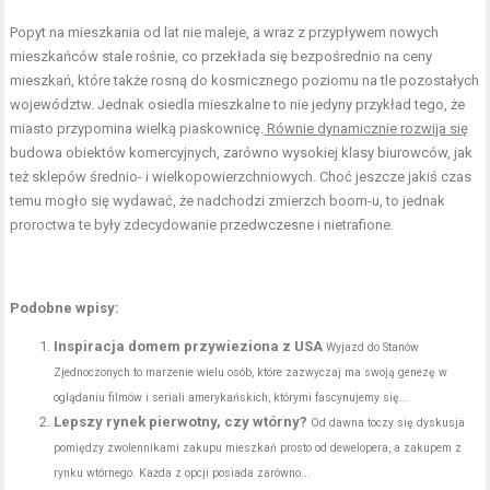
Popyt na mieszkania od lat nie maleje, a wraz z przypływem nowych
mieszkańców stale rośnie, co przekłada się bezpośrednio na ceny
mieszkań, które także rosną do kosmicznego poziomu na tle pozostałych
województw. Jednak osiedla mieszkalne to nie jedyny przykład tego, że
miasto przypomina wielką piaskownicę.
Równie dynamicznie rozwija się
budowa obiektów komercyjnych, zarówno wysokiej klasy biurowców, jak
też sklepów średnio- i wielkopowierzchniowych. Choć jeszcze jakiś czas
temu mogło się wydawać, że nadchodzi zmierzch boom-u, to jednak
proroctwa te były zdecydowanie przedwczesne i nietrafione.
Podobne wpisy:
Inspiracja domem przywieziona z USA
Wyjazd do Stanów
Zjednoczonych to marzenie wielu osób, które zazwyczaj ma swoją genezę w
oglądaniu filmów i seriali amerykańskich, którymi fascynujemy się...
Lepszy rynek pierwotny, czy wtórny?
Od dawna toczy się dyskusja
pomiędzy zwolennikami zakupu mieszkań prosto od dewelopera, a zakupem z
rynku wtórnego. Każda z opcji posiada zarówno...