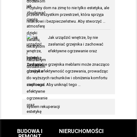
dodatkom
Przytulny dom na zimę to nie tylko estetyka, ale
przede wszystkim przestrzeń, która sprzyja
relaksowi i bezpieczeństwu. Aby stworzyć …
Jak urządzić wnętrze, by nie
zasłaniać grzejnika i zachować
efektywne ogrzewanie oraz
estetykę
Zasłanianie grzejnika meblami może znacząco
obniżyć efektywność ogrzewania, prowadząc
do wyższych rachunków i obniżenia komfortu
cieplnego. Aby uniknąć tego …
system rekuperacji
BUDOWA I
NIERUCHOMOŚCI
REMONT