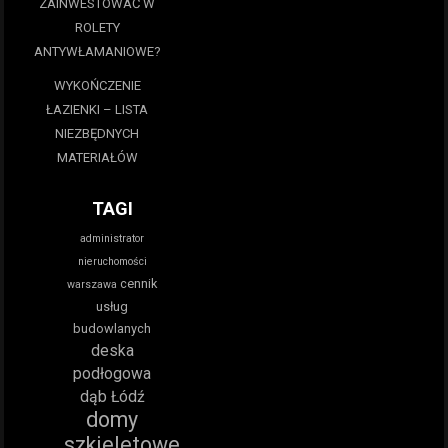
ZAINWESTOWAĆ W
ROLETY
ANTYWŁAMANIOWE?
WYKOŃCZENIE
ŁAZIENKI – LISTA
NIEZBĘDNYCH
MATERIAŁÓW
TAGI
administrator
nieruchomości
cennik
warszawa
usług
budowlanych
deska
podłogowa
dąb Łódź
domy
szkieletowe