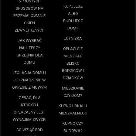
5 PROSTYCH
KUPUJESZ
SPOSOBÓW NA
ALBO
PRZEMALOWANIE
BUDUJESZ
OKIEN
DOM?
ZEWNĘTRZNYCH
LOTNISKA
JAK WYBRAĆ
NAJLEPSZY
OPŁACI SIĘ
GRZEJNIK DLA
MIESZKAĆ
DOMU
BLISKO
RODZICÓW I
IZOLACJA DOMU I
DZIADKÓW
JEJ ZNACZENIE W
OKRESIE ZIMOWYM
MIESZKANIE
CZY DOM?
7 PRAC, DLA
KTÓRYCH
KUPNO LOKALU
OPŁACALNY JEST
MIESZKALNEGO
WYNAJEM ZWYŻKI
KUPNO CZY
CO WZIĄĆ POD
BUDOWA?