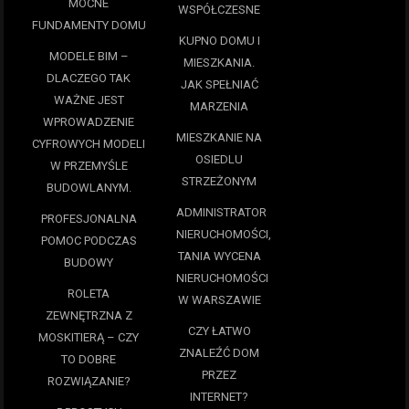
MOCNE
WSPÓŁCZESNE
FUNDAMENTY DOMU
KUPNO DOMU I
MODELE BIM –
MIESZKANIA.
DLACZEGO TAK
JAK SPEŁNIAĆ
WAŻNE JEST
MARZENIA
WPROWADZENIE
MIESZKANIE NA
CYFROWYCH MODELI
OSIEDLU
W PRZEMYŚLE
STRZEŻONYM
BUDOWLANYM.
ADMINISTRATOR
PROFESJONALNA
NIERUCHOMOŚCI,
POMOC PODCZAS
TANIA WYCENA
BUDOWY
NIERUCHOMOŚCI
ROLETA
W WARSZAWIE
ZEWNĘTRZNA Z
CZY ŁATWO
MOSKITIERĄ – CZY
ZNALEŹĆ DOM
TO DOBRE
PRZEZ
ROZWIĄZANIE?
INTERNET?