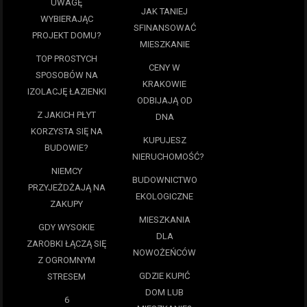
UWAGĘ
JAK TANIEJ
WYBIERAJĄC
SFINANSOWAĆ
PROJEKT DOMU?
MIESZKANIE
TOP PROSTYCH
CENY W
SPOSOBÓW NA
KRAKOWIE
IZOLACJĘ ŁAZIENKI
ODBIJAJĄ OD
Z JAKICH PŁYT
DNA
KORZYSTA SIĘ NA
KUPUJESZ
BUDOWIE?
NIERUCHOMOŚĆ?
NIEMCY
BUDOWNICTWO
PRZYJEŻDŻAJĄ NA
EKOLOGICZNE
ZAKUPY
MIESZKANIA
GDY WYSOKIE
DLA
ZAROBKI ŁĄCZĄ SIĘ
NOWOŻEŃCÓW
Z OGROMNYM
GDZIE KUPIĆ
STRESEM
DOM LUB
6