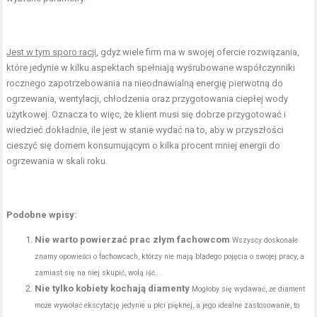
Jest w tym sporo racji
, gdyż wiele firm ma w swojej ofercie rozwiązania,
które jedynie w kilku aspektach spełniają wyśrubowane współczynniki
rocznego zapotrzebowania na nieodnawialną energię pierwotną do
ogrzewania, wentylacji, chłodzenia oraz przygotowania ciepłej wody
użytkowej. Oznacza to więc, że klient musi się dobrze przygotować i
wiedzieć dokładnie, ile jest w stanie wydać na to, aby w przyszłości
cieszyć się domem konsumującym o kilka procent mniej energii do
ogrzewania w skali roku.
Podobne wpisy:
Nie warto powierzać prac złym fachowcom
Wszyscy doskonale
znamy opowieści o fachowcach, którzy nie mają bladego pojęcia o swojej pracy, a
zamiast się na niej skupić, wolą iść...
Nie tylko kobiety kochają diamenty
Mogłoby się wydawać, że diament
może wywołać ekscytację jedynie u płci pięknej, a jego idealne zastosowanie, to