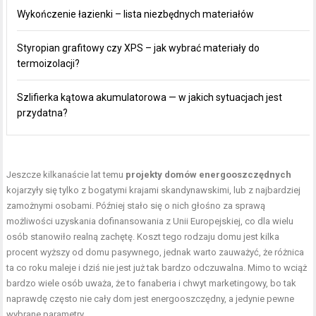
Wykończenie łazienki – lista niezbędnych materiałów
Styropian grafitowy czy XPS – jak wybrać materiały do
termoizolacji?
Szlifierka kątowa akumulatorowa — w jakich sytuacjach jest
przydatna?
Jeszcze kilkanaście lat temu
projekty domów energooszczędnych
kojarzyły się tylko z bogatymi krajami skandynawskimi, lub z najbardziej
zamożnymi osobami. Później stało się o nich głośno za sprawą
możliwości uzyskania dofinansowania z Unii Europejskiej, co dla wielu
osób stanowiło realną zachętę. Koszt tego rodzaju domu jest kilka
procent wyższy od domu pasywnego, jednak warto zauważyć, że różnica
ta co roku maleje i dziś nie jest już tak bardzo odczuwalna. Mimo to wciąż
bardzo wiele osób uważa, że to fanaberia i chwyt marketingowy, bo tak
naprawdę często nie cały dom jest energooszczędny, a jedynie pewne
wybrane parametry.