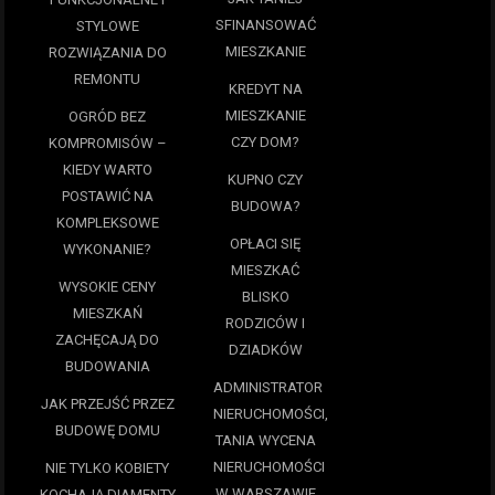
SFINANSOWAĆ
STYLOWE
MIESZKANIE
ROZWIĄZANIA DO
REMONTU
KREDYT NA
MIESZKANIE
OGRÓD BEZ
CZY DOM?
KOMPROMISÓW –
KIEDY WARTO
KUPNO CZY
POSTAWIĆ NA
BUDOWA?
KOMPLEKSOWE
OPŁACI SIĘ
WYKONANIE?
MIESZKAĆ
WYSOKIE CENY
BLISKO
MIESZKAŃ
RODZICÓW I
ZACHĘCAJĄ DO
DZIADKÓW
BUDOWANIA
ADMINISTRATOR
JAK PRZEJŚĆ PRZEZ
NIERUCHOMOŚCI,
BUDOWĘ DOMU
TANIA WYCENA
NIERUCHOMOŚCI
NIE TYLKO KOBIETY
W WARSZAWIE
KOCHAJĄ DIAMENTY