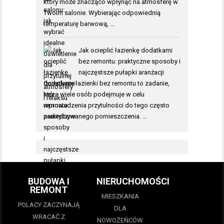
który może znacząco wpłynąć na atmosferę w
Twoim salonie. Wybierając odpowiednią
temperaturę barwową, …
Jak ocieplić łazienkę dodatkami
bez remontu: praktyczne sposoby i
najczęstsze pułapki aranżacji
Ocieplenie łazienki bez remontu to zadanie,
które wiele osób podejmuje w celu
wprowadzenia przytulności do tego często
zaniedbywanego pomieszczenia. …
BUDOWA I
NIERUCHOMOŚCI
REMONT
MIESZKANIA
POLACY ZACZYNAJĄ
DLA
WRACAĆ Z
NOWOŻEŃCÓW