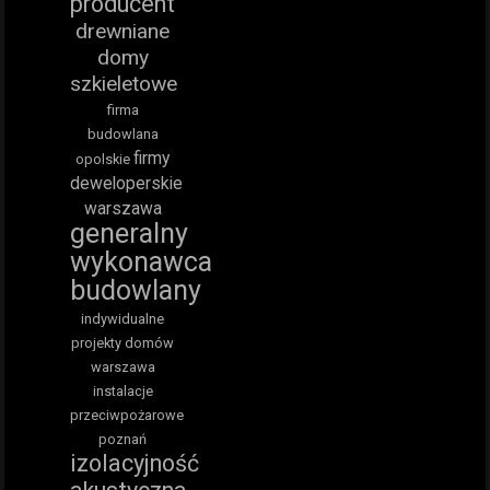
producent
drewniane
domy
szkieletowe
firma
budowlana
firmy
opolskie
deweloperskie
warszawa
generalny
wykonawca
budowlany
indywidualne
projekty domów
warszawa
instalacje
przeciwpożarowe
poznań
izolacyjność