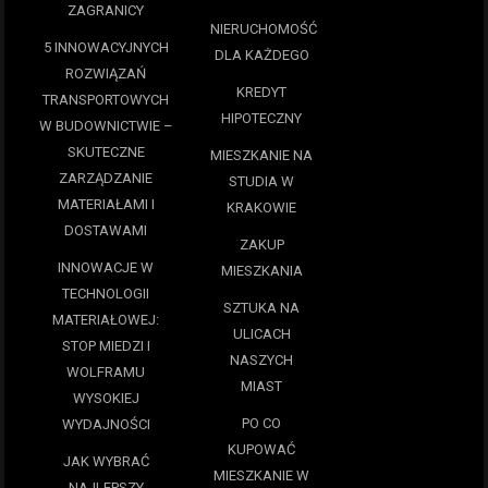
ZAGRANICY
NIERUCHOMOŚĆ
5 INNOWACYJNYCH
DLA KAŻDEGO
ROZWIĄZAŃ
KREDYT
TRANSPORTOWYCH
HIPOTECZNY
W BUDOWNICTWIE –
SKUTECZNE
MIESZKANIE NA
ZARZĄDZANIE
STUDIA W
MATERIAŁAMI I
KRAKOWIE
DOSTAWAMI
ZAKUP
INNOWACJE W
MIESZKANIA
TECHNOLOGII
SZTUKA NA
MATERIAŁOWEJ:
ULICACH
STOP MIEDZI I
NASZYCH
WOLFRAMU
MIAST
WYSOKIEJ
PO CO
WYDAJNOŚCI
KUPOWAĆ
JAK WYBRAĆ
MIESZKANIE W
NAJLEPSZY