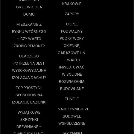
KRAKOWIE
GRZEJNIK DLA
ZAPORY
DOMU
CIEPŁE
MIESZKANIE Z
PODWALINY
RYNKU WTÓRNEGO
POD OTWORY
– CZY WARTO
OKIENNE,
ZROBIĆ REMONT?
GARAŻOWE I IN.
DLACZEGO
– WARTO
POTRZEBNA JEST
INWESTOWAĆ
WYSOKOWYDAJNA
W SOLIDNE
IZOLACJA DACHU?
ROZWIĄZANIA
TOP PROSTYCH
BUDOWLANE
SPOSOBÓW NA
TUNELE
IZOLACJĘ ŁAZIENKI
NAJSŁYNNIEJSZE
WYJĄTKOWE
BUDOWLE
SKRZYNKI
WSPÓŁCZESNE
DREWNIANE –
JAK TANIEJ
FUNKCJONALNE I