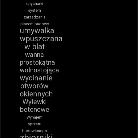
spycharki
system
zarządzania
placem budowy
umywalka
wpuszczana
w blat
wanna
prostokątna
wolnostojąca
wycinanie
otworów
okiennych
Wylewki
betonowe
Wynajem
sprzętu
budowlanego
zbiorniki