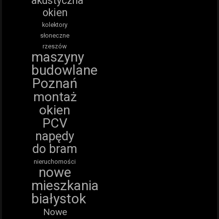
akustyczna
okien
kolektory
słoneczne
rzeszów
maszyny
budowlane
Poznań
montaż
okien
PCV
napędy
do bram
nieruchomości
nowe
mieszkania
białystok
Nowe