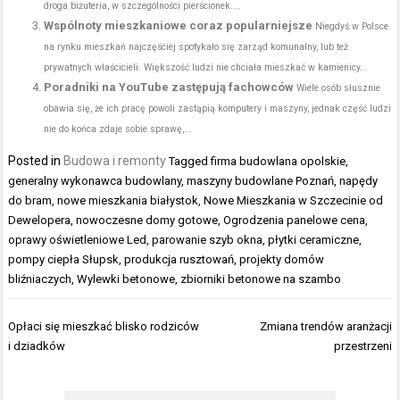
droga biżuteria, w szczególności pierścionek....
Wspólnoty mieszkaniowe coraz popularniejsze
Niegdyś w Polsce
na rynku mieszkań najczęściej spotykało się zarząd komunalny, lub też
prywatnych właścicieli. Większość ludzi nie chciała mieszkać w kamienicy...
Poradniki na YouTube zastępują fachowców
Wiele osób słusznie
obawia się, że ich pracę powoli zastąpią komputery i maszyny, jednak część ludzi
nie do końca zdaje sobie sprawę,...
Posted in
Budowa i remonty
Tagged
firma budowlana opolskie
,
generalny wykonawca budowlany
,
maszyny budowlane Poznań
,
napędy
do bram
,
nowe mieszkania białystok
,
Nowe Mieszkania w Szczecinie od
Dewelopera
,
nowoczesne domy gotowe
,
Ogrodzenia panelowe cena
,
oprawy oświetleniowe Led
,
parowanie szyb okna
,
płytki ceramiczne
,
pompy ciepła Słupsk
,
produkcja rusztowań
,
projekty domów
bliźniaczych
,
Wylewki betonowe
,
zbiorniki betonowe na szambo
Nawigacja
Opłaci się mieszkać blisko rodziców
Zmiana trendów aranżacji
wpisu
i dziadków
przestrzeni