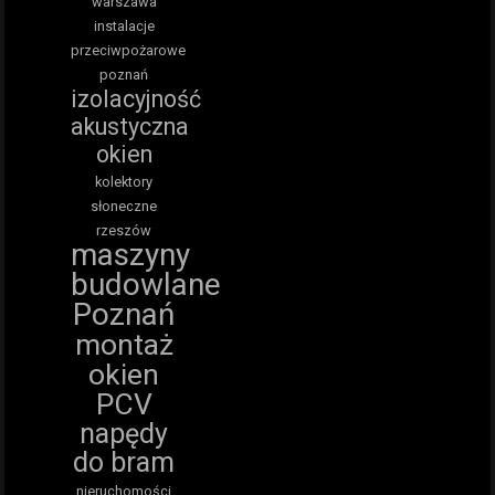
warszawa
instalacje
przeciwpożarowe
poznań
izolacyjność
akustyczna
okien
kolektory
słoneczne
rzeszów
maszyny
budowlane
Poznań
montaż
okien
PCV
napędy
do bram
nieruchomości