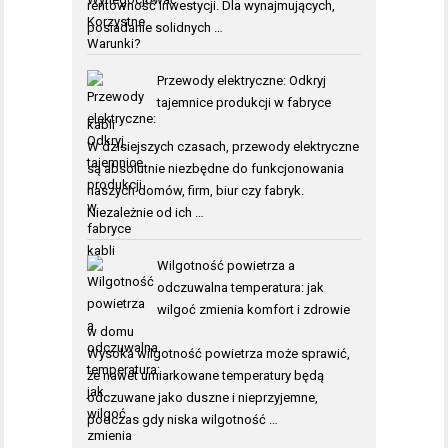
rentowność inwestycji. Dla wynajmujących,
posiadanie solidnych …
Przewody elektryczne: Odkryj
tajemnice produkcji w fabryce
kabli
W dzisiejszych czasach, przewody elektryczne
są absolutnie niezbędne do funkcjonowania
naszych domów, firm, biur czy fabryk.
Niezależnie od ich …
Wilgotność powietrza a
odczuwalna temperatura: jak
wilgoć zmienia komfort i zdrowie
w domu
Wysoka wilgotność powietrza może sprawić,
że nawet umiarkowane temperatury będą
odczuwane jako duszne i nieprzyjemne,
podczas gdy niska wilgotność …