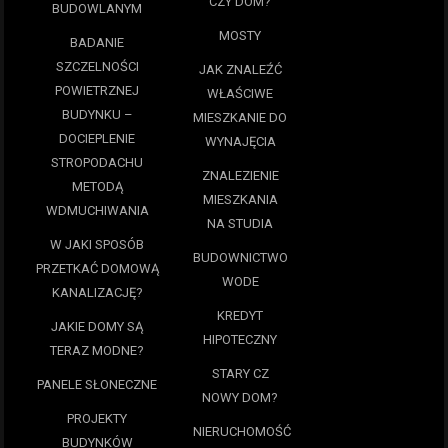
CZY DOM?
BUDOWLANYM
MOSTY
BADANIE
SZCZELNOŚCI
JAK ZNALEŹĆ
POWIETRZNEJ
WŁAŚCIWE
BUDYNKU –
MIESZKANIE DO
DOCIEPLENIE
WYNAJĘCIA
STROPODACHU
ZNALEZIENIE
METODĄ
MIESZKANIA
WDMUCHIWANIA
NA STUDIA
W JAKI SPOSÓB
BUDOWNICTWO
PRZETKAĆ DOMOWĄ
WODE
KANALIZACJĘ?
KREDYT
JAKIE DOMY SĄ
HIPOTECZNY
TERAZ MODNE?
STARY CZ
PANELE SŁONECZNE
NOWY DOM?
PROJEKTY
NIERUCHOMOŚĆ
BUDYNKÓW