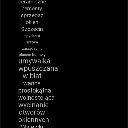
ceramiczne
remonty
sprzedaż
okien
Szczecin
spycharki
system
zarządzania
placem budowy
umywalka
wpuszczana
w blat
wanna
prostokątna
wolnostojąca
wycinanie
otworów
okiennych
Wylewki