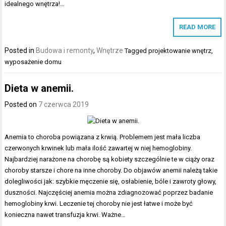
idealnego wnętrza!…
READ MORE
Posted in
Budowa i remonty
,
Wnętrze
Tagged
projektowanie wnętrz
,
wyposażenie domu
Dieta w anemii.
Posted on
7 czerwca 2019
Anemia to choroba powiązana z krwią. Problemem jest mała liczba
czerwonych krwinek lub mała ilość zawartej w niej hemoglobiny.
Najbardziej narażone na chorobę są kobiety szczególnie te w ciąży oraz
choroby starsze i chore na inne choroby. Do objawów anemii należą takie
dolegliwości jak: szybkie męczenie się, osłabienie, bóle i zawroty głowy,
duszności. Najczęściej anemia można zdiagnozować poprzez badanie
hemoglobiny krwi. Leczenie tej choroby nie jest łatwe i może być
konieczna nawet transfuzja krwi. Ważne…