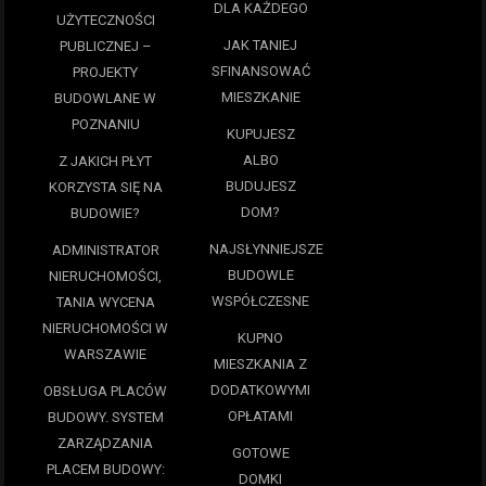
DLA KAŻDEGO
UŻYTECZNOŚCI
JAK TANIEJ
PUBLICZNEJ –
SFINANSOWAĆ
PROJEKTY
MIESZKANIE
BUDOWLANE W
POZNANIU
KUPUJESZ
ALBO
Z JAKICH PŁYT
BUDUJESZ
KORZYSTA SIĘ NA
DOM?
BUDOWIE?
NAJSŁYNNIEJSZE
ADMINISTRATOR
BUDOWLE
NIERUCHOMOŚCI,
WSPÓŁCZESNE
TANIA WYCENA
NIERUCHOMOŚCI W
KUPNO
WARSZAWIE
MIESZKANIA Z
DODATKOWYMI
OBSŁUGA PLACÓW
OPŁATAMI
BUDOWY. SYSTEM
ZARZĄDZANIA
GOTOWE
PLACEM BUDOWY:
DOMKI