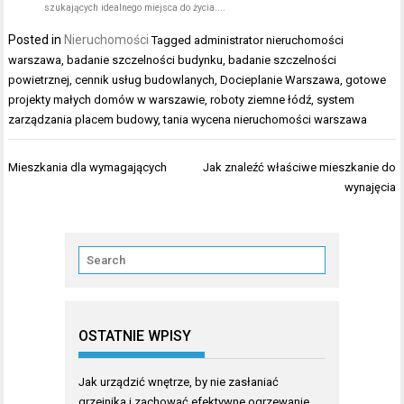
szukających idealnego miejsca do życia....
Posted in
Nieruchomości
Tagged
administrator nieruchomości
warszawa
,
badanie szczelności budynku
,
badanie szczelności
powietrznej
,
cennik usług budowlanych
,
Docieplanie Warszawa
,
gotowe
projekty małych domów w warszawie
,
roboty ziemne łódź
,
system
zarządzania placem budowy
,
tania wycena nieruchomości warszawa
Nawigacja
Mieszkania dla wymagających
Jak znaleźć właściwe mieszkanie do
wpisu
wynajęcia
OSTATNIE WPISY
Jak urządzić wnętrze, by nie zasłaniać
grzejnika i zachować efektywne ogrzewanie