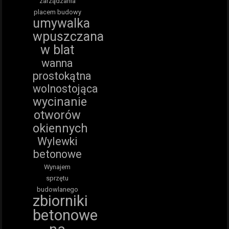
zarządzania
placem budowy
umywalka
wpuszczana
w blat
wanna
prostokątna
wolnostojąca
wycinanie
otworów
okiennych
Wylewki
betonowe
Wynajem
sprzętu
budowlanego
zbiorniki
betonowe