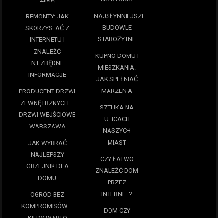
NAJSŁYNNIEJSZE
REMONTY: JAK
BUDOWLE
SKORZYSTAĆ Z
STAROŻYTNE
INTERNETU I
ZNALEŹĆ
KUPNO DOMU I
NIEZBĘDNE
MIESZKANIA.
INFORMACJE
JAK SPEŁNIAĆ
MARZENIA
PRODUCENT DRZWI
ZEWNĘTRZNYCH –
SZTUKA NA
DRZWI WEJŚCIOWE
ULICACH
WARSZAWA
NASZYCH
MIAST
JAK WYBRAĆ
NAJLEPSZY
CZY ŁATWO
GRZEJNIK DLA
ZNALEŹĆ DOM
DOMU
PRZEZ
INTERNET?
OGRÓD BEZ
KOMPROMISÓW –
DOM CZY
KIEDY WARTO