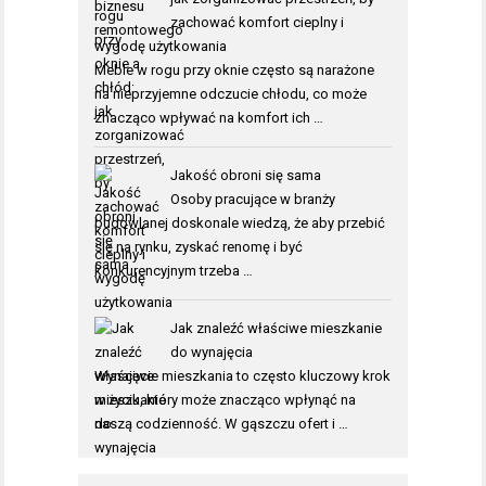
zachować komfort cieplny i
wygodę użytkowania
Meble w rogu przy oknie często są narażone
na nieprzyjemne odczucie chłodu, co może
znacząco wpływać na komfort ich …
Jakość obroni się sama
Osoby pracujące w branży
budowlanej doskonale wiedzą, że aby przebić
się na rynku, zyskać renomę i być
konkurencyjnym trzeba …
Jak znaleźć właściwe mieszkanie
do wynajęcia
Wynajęcie mieszkania to często kluczowy krok
w życiu, który może znacząco wpłynąć na
naszą codzienność. W gąszczu ofert i …