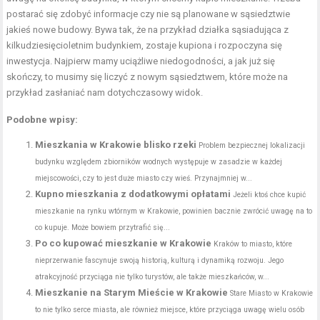
postarać się zdobyć informacje czy nie są planowane w sąsiedztwie
jakieś nowe budowy. Bywa tak, że na przykład działka sąsiadująca z
kilkudziesięcioletnim budynkiem, zostaje kupiona i rozpoczyna się
inwestycja. Najpierw mamy uciążliwe niedogodności, a jak już się
skończy, to musimy się liczyć z nowym sąsiedztwem, które może na
przykład zasłaniać nam dotychczasowy widok.
Podobne wpisy:
Mieszkania w Krakowie blisko rzeki
Problem bezpiecznej lokalizacji
budynku względem zbiorników wodnych występuje w zasadzie w każdej
miejscowości, czy to jest duże miasto czy wieś. Przynajmniej w...
Kupno mieszkania z dodatkowymi opłatami
Jeżeli ktoś chce kupić
mieszkanie na rynku wtórnym w Krakowie, powinien bacznie zwrócić uwagę na to
co kupuje. Może bowiem przytrafić się...
Po co kupować mieszkanie w Krakowie
Kraków to miasto, które
nieprzerwanie fascynuje swoją historią, kulturą i dynamiką rozwoju. Jego
atrakcyjność przyciąga nie tylko turystów, ale także mieszkańców, w...
Mieszkanie na Starym Mieście w Krakowie
Stare Miasto w Krakowie
to nie tylko serce miasta, ale również miejsce, które przyciąga uwagę wielu osób