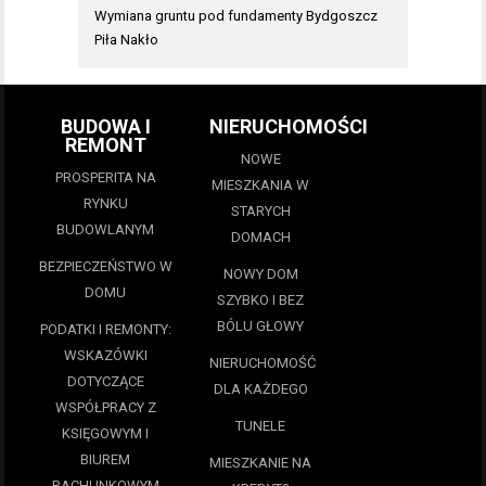
Wymiana gruntu pod fundamenty Bydgoszcz
Piła Nakło
BUDOWA I
NIERUCHOMOŚCI
REMONT
NOWE
PROSPERITA NA
MIESZKANIA W
RYNKU
STARYCH
BUDOWLANYM
DOMACH
BEZPIECZEŃSTWO W
NOWY DOM
DOMU
SZYBKO I BEZ
BÓLU GŁOWY
PODATKI I REMONTY:
WSKAZÓWKI
NIERUCHOMOŚĆ
DOTYCZĄCE
DLA KAŻDEGO
WSPÓŁPRACY Z
TUNELE
KSIĘGOWYM I
BIUREM
MIESZKANIE NA
RACHUNKOWYM