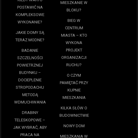
MIESZKANIE W
POSTAWIĆ NA
BLOKU?
KOMPLEKSOWE
BIEG W
WYKONANIE?
CENTRUM
JAKIE DOMY SĄ
MIASTA – KTO
TERAZ MODNE?
WYKONA
PROJEKT
BADANIE
ORGANIZACJI
SZCZELNOŚCI
RUCHU?
POWIETRZNEJ
BUDYNKU –
O CZYM
DOCIEPLENIE
PAMIĘTAĆ PRZY
STROPODACHU
KUPNIE
METODĄ
MIESZKANIA
WDMUCHIWANIA
KILKA SŁÓW O
DRABINY
BUDOWNICTWIE
TELESKOPOWE –
NOWY DOM
JAK WYBRAĆ, ABY
PRACA NA
MIESZKANIA W