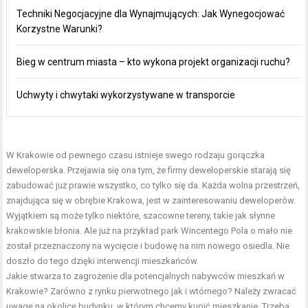
Techniki Negocjacyjne dla Wynajmujących: Jak Wynegocjować
Korzystne Warunki?
Bieg w centrum miasta – kto wykona projekt organizacji ruchu?
Uchwyty i chwytaki wykorzystywane w transporcie
W Krakowie od pewnego czasu istnieje swego rodzaju gorączka
deweloperska. Przejawia się ona tym, że firmy deweloperskie starają się
zabudować już prawie wszystko, co tylko się da. Każda wolna przestrzeń,
znajdująca się w obrębie Krakowa, jest w zainteresowaniu deweloperów.
Wyjątkiem są może tylko niektóre, szacowne tereny, takie jak słynne
krakowskie błonia. Ale już na przykład park Wincentego Pola o mało nie
został przeznaczony na wycięcie i budowę na nim nowego osiedla. Nie
doszło do tego dzięki interwencji mieszkańców.
Jakie stwarza to zagrożenie dla potencjalnych nabywców mieszkań w
Krakowie? Zarówno z rynku pierwotnego jak i wtórnego? Należy zwracać
uwagę na okolicę budynku, w którym chcemy kupić mieszkanie. Trzeba