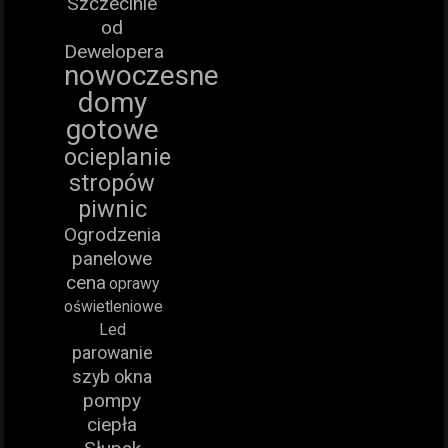
Szczecinie
od
Dewelopera
nowoczesne
domy
gotowe
ocieplanie
stropów
piwnic
Ogrodzenia
panelowe
cena
oprawy
oświetleniowe
Led
parowanie
szyb okna
pompy
ciepła