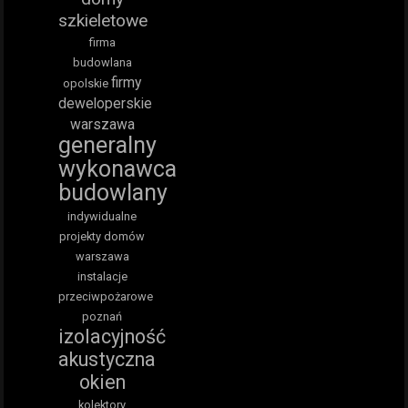
szkieletowe
firma
budowlana
firmy
opolskie
deweloperskie
warszawa
generalny
wykonawca
budowlany
indywidualne
projekty domów
warszawa
instalacje
przeciwpożarowe
poznań
izolacyjność
akustyczna
okien
kolektory