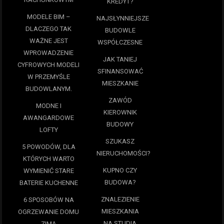
KREDYT?
MODELE BIM –
NAJSŁYNNIEJSZE
DLACZEGO TAK
BUDOWLE
WAŻNE JEST
WSPÓŁCZESNE
WPROWADZENIE
JAK TANIEJ
CYFROWYCH MODELI
SFINANSOWAĆ
W PRZEMYŚLE
MIESZKANIE
BUDOWLANYM.
ZAWÓD
MODNE I
KIEROWNIK
AWANGARDOWE
BUDOWY
LOFTY
SZUKASZ
5 POWODÓW, DLA
NIERUCHOMOŚCI?
KTÓRYCH WARTO
KUPNO CZY
WYMIENIĆ STARE
BUDOWA?
BATERIE KUCHENNE
ZNALEZIENIE
6 SPOSOBÓW NA
MIESZKANIA
OGRZEWANIE DOMU
NA STUDIA
ZIMĄ