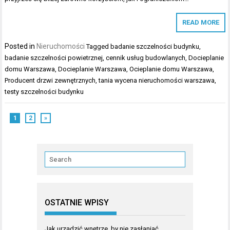
READ MORE
Posted in
Nieruchomości
Tagged
badanie szczelności budynku
,
badanie szczelności powietrznej
,
cennik usług budowlanych
,
Docieplanie
domu Warszawa
,
Docieplanie Warszawa
,
Ocieplanie domu Warszawa
,
Producent drzwi zewnętrznych
,
tania wycena nieruchomości warszawa
,
testy szczelności budynku
1
2
»
OSTATNIE WPISY
Jak urządzić wnętrze, by nie zasłaniać