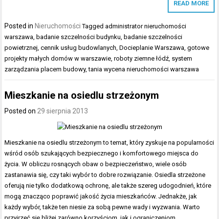
READ MORE
Posted in
Nieruchomości
Tagged
administrator nieruchomości
warszawa
,
badanie szczelności budynku
,
badanie szczelności
powietrznej
,
cennik usług budowlanych
,
Docieplanie Warszawa
,
gotowe
projekty małych domów w warszawie
,
roboty ziemne łódź
,
system
zarządzania placem budowy
,
tania wycena nieruchomości warszawa
Mieszkanie na osiedlu strzeżonym
Posted on
29 sierpnia 2013
Mieszkanie na osiedlu strzeżonym to temat, który zyskuje na popularności
wśród osób szukających bezpiecznego i komfortowego miejsca do
życia. W obliczu rosnących obaw o bezpieczeństwo, wiele osób
zastanawia się, czy taki wybór to dobre rozwiązanie. Osiedla strzeżone
oferują nie tylko dodatkową ochronę, ale także szereg udogodnień, które
mogą znacząco poprawić jakość życia mieszkańców. Jednakże, jak
każdy wybór, także ten niesie za sobą pewne wady i wyzwania. Warto
przyjrzeć się bliżej zarówno korzyściom, jak i ograniczeniom…