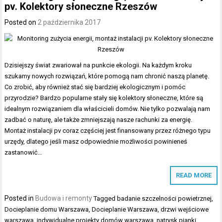
pv. Kolektory słoneczne Rzeszów
Posted on
2 października 2017
Dzisiejszy świat zwariował na punkcie ekologii. Na każdym kroku
szukamy nowych rozwiązań, które pomogą nam chronić naszą planetę.
Co zrobić, aby również stać się bardziej ekologicznym i pomóc
przyrodzie? Bardzo popularne stały się kolektory słoneczne, które są
idealnym rozwiązaniem dla właścicieli domów. Nie tylko pozwalają nam
zadbać o naturę, ale także zmniejszają nasze rachunki za energię.
Montaż instalacji pv coraz częściej jest finansowany przez różnego typu
urzędy, dlatego jeśli masz odpowiednie możliwości powinieneś
zastanowić…
READ MORE
Posted in
Budowa i remonty
Tagged
badanie szczelności powietrznej
,
Docieplanie domu Warszawa
,
Docieplanie Warszawa
,
drzwi wejściowe
warszawa
,
indywidualne projekty domów warszawa
,
natrysk pianki