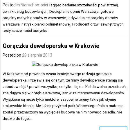
Posted in
Nieruchomości
Tagged
badanie szczelności powietrznej
,
cennik usług budowlanych
,
Docieplanie domu Warszawa
,
gotowe
projekty małych domów w warszawie
,
indywidualne projekty domów
warszawa
,
natrysk pianki poliuretanowej
,
Producent drzwi zewnętrznych
,
testy szczelności budynku
Gorączka deweloperska w Krakowie
Posted on
29 sierpnia 2013
W Krakowie od pewnego czasu istnieje swego rodzaju gorączka
deweloperska. Przejawia się ona tym, że firmy deweloperskie starają się
zabudować już prawie wszystko, co tylko się da. Każda wolna przestrzeń,
znajdująca się w obrębie Krakowa, jest w zainteresowaniu deweloperów.
Wyjątkiem są może tylko niektóre, szacowne tereny, takie jak słynne
krakowskie błonia. Ale już na przykład park Wincentego Pola o mało nie
został przeznaczony na wycięcie i budowę na nim nowego osiedla. Nie
doszło do tego…