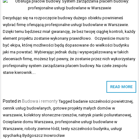
Decydując się na rozpoczęcie budowy dużego obiektu powinieneś
wybrać firmę oferującą profesjonalne usługi budowlane w Warszawie.
Dzięki temu będziesz miał gwarancję, że bez twojej ciągłej kontroli, każdy
element projektu zostanie wykonany prawidłowo. Oczywiście musi to
być ekipa, której możliwości będą dopasowane do wielkości budynku
jaki ma powstać. Wybierając jednak dużą i wyspecjalizowaną w takich
zleceniach firmę, możesz być pewny, że zostanie przez nich wykorzystany
profesjonalny system zarządzania placem budowy. Na czele zespołu
stanie kierownik….
READ MORE
Posted in
Budowa i remonty
Tagged
badanie szczelności powietrznej
,
cennik usług budowlanych
,
gotowe projekty małych domów w
warszawie
,
kolektory słoneczne rzeszów
,
natrysk pianki poliuretanowej
,
Ocieplanie domu Warszawa
,
profesjonalne usługi budowlane w
Warszawie
,
roboty ziemne łódź
,
testy szczelności budynku
,
usługi
spycharką Bydgoszcz Inowrocław