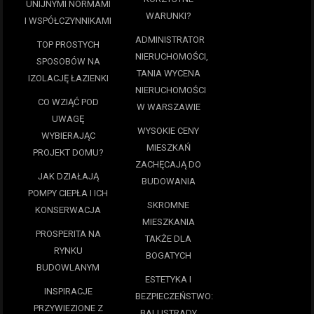
UNIJNYMI NORMAMI
WARUNKI?
I WSPÓŁCZYNNIKAMI
ADMINISTRATOR
TOP PROSTYCH
NIERUCHOMOŚCI,
SPOSOBÓW NA
TANIA WYCENA
IZOLACJĘ ŁAZIENKI
NIERUCHOMOŚCI
CO WZIĄĆ POD
W WARSZAWIE
UWAGĘ
WYSOKIE CENY
WYBIERAJĄC
MIESZKAŃ
PROJEKT DOMU?
ZACHĘCAJĄ DO
JAK DZIAŁAJĄ
BUDOWANIA
POMPY CIEPŁA I ICH
SKROMNE
KONSERWACJA
MIESZKANIA
PROSPERITA NA
TAKŻE DLA
RYNKU
BOGATYCH
BUDOWLANYM
ESTETYKA I
INSPIRACJE
BEZPIECZEŃSTWO:
PRZYWIEZIONE Z
BALUSTRADY