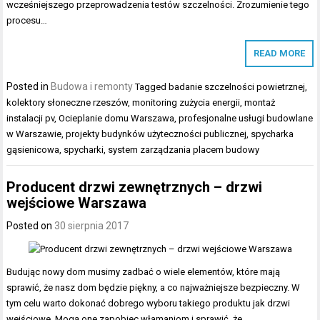
wcześniejszego przeprowadzenia testów szczelności. Zrozumienie tego
procesu…
READ MORE
Posted in
Budowa i remonty
Tagged
badanie szczelności powietrznej
,
kolektory słoneczne rzeszów
,
monitoring zużycia energii
,
montaż
instalacji pv
,
Ocieplanie domu Warszawa
,
profesjonalne usługi budowlane
w Warszawie
,
projekty budynków użyteczności publicznej
,
spycharka
gąsienicowa
,
spycharki
,
system zarządzania placem budowy
Producent drzwi zewnętrznych – drzwi
wejściowe Warszawa
Posted on
30 sierpnia 2017
Budując nowy dom musimy zadbać o wiele elementów, które mają
sprawić, że nasz dom będzie piękny, a co najważniejsze bezpieczny. W
tym celu warto dokonać dobrego wyboru takiego produktu jak drzwi
wejściowe. Mogą one zapobiec włamaniom i sprawić, że