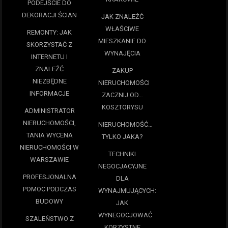
PODEJŚCIE DO
DEKORACJI ŚCIAN
JAK ZNALEŹĆ
WŁAŚCIWE
REMONTY: JAK
MIESZKANIE DO
SKORZYSTAĆ Z
WYNAJĘCIA
INTERNETU I
ZNALEŹĆ
ZAKUP
NIEZBĘDNE
NIERUCHOMOŚCI
INFORMACJE
ZACZNIJ OD…
KOSZTORYSU
ADMINISTRATOR
NIERUCHOMOŚCI,
NIERUCHOMOŚĆ…
TANIA WYCENA
TYLKO JAKA?
NIERUCHOMOŚCI W
TECHNIKI
WARSZAWIE
NEGOCJACYJNE
PROFESJONALNA
DLA
POMOC PODCZAS
WYNAJMUJĄCYCH:
BUDOWY
JAK
WYNEGOCJOWAĆ
SZALEŃSTWO Z
KORZYSTNE