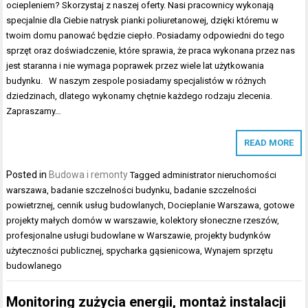
ociepleniem? Skorzystaj z naszej oferty. Nasi pracownicy wykonają
specjalnie dla Ciebie natrysk pianki poliuretanowej, dzięki któremu w
twoim domu panować będzie ciepło. Posiadamy odpowiedni do tego
sprzęt oraz doświadczenie, które sprawia, że praca wykonana przez nas
jest staranna i nie wymaga poprawek przez wiele lat użytkowania
budynku. W naszym zespole posiadamy specjalistów w różnych
dziedzinach, dlatego wykonamy chętnie każdego rodzaju zlecenia.
Zapraszamy…
READ MORE
Posted in
Budowa i remonty
Tagged
administrator nieruchomości
warszawa
,
badanie szczelności budynku
,
badanie szczelności
powietrznej
,
cennik usług budowlanych
,
Docieplanie Warszawa
,
gotowe
projekty małych domów w warszawie
,
kolektory słoneczne rzeszów
,
profesjonalne usługi budowlane w Warszawie
,
projekty budynków
użyteczności publicznej
,
spycharka gąsienicowa
,
Wynajem sprzętu
budowlanego
Monitoring zużycia energii, montaż instalacji