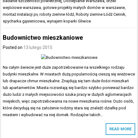
badanie szczelności powietrznej
,
Docieplanie Warszawa
,
drzwi
wejściowe warszawa
,
gotowe projekty małych domów w warszawie
,
montaż instalacji pv
,
roboty ziemne łódź
,
Roboty ziemne Łódź Cennik
,
spycharka gąsienicowa
,
wynajem koparki Gliwice
Budownictwo mieszkaniowe
Posted on
13 lutego 2015
Na całym świecie jest duże zapotrzebowanie na wszelkiego rodzaju
budynki mieszkalne. W miastach dużą popularnością cieszą się wieżowce
lub drapacze chmur mieszkalne. Znajdują się tam duże ilości mieszkań
lub apartamentów. Miasta rozrastają się bardzo szybko ponieważ bardzo
dużo ludzi z małych miejscowości szuka pracy w dużych aglomeracjach
miejskich, więc zapotrzebowania na nowe mieszkania rośnie. Dużo osób,
które decydują się na założenie rodziny stara się znaleźć działkę pod
miastem i wybudować na niej domek. Rodzajów takich…
READ MORE