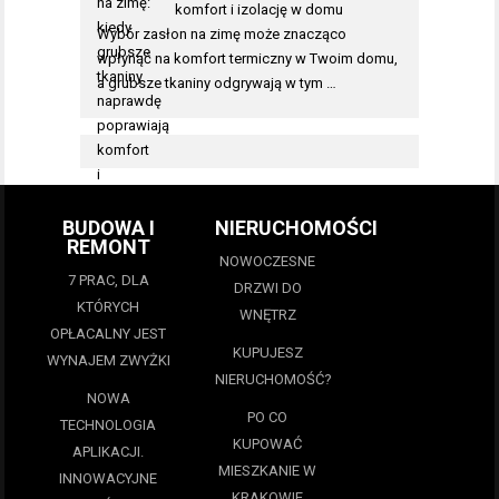
komfort i izolację w domu
Wybór zasłon na zimę może znacząco
wpłynąć na komfort termiczny w Twoim domu,
a grubsze tkaniny odgrywają w tym …
BUDOWA I
NIERUCHOMOŚCI
REMONT
NOWOCZESNE
7 PRAC, DLA
DRZWI DO
KTÓRYCH
WNĘTRZ
OPŁACALNY JEST
KUPUJESZ
WYNAJEM ZWYŻKI
NIERUCHOMOŚĆ?
NOWA
PO CO
TECHNOLOGIA
KUPOWAĆ
APLIKACJI.
MIESZKANIE W
INNOWACYJNE
KRAKOWIE