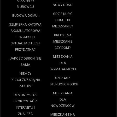
PARKING W
NOWY DOM?
BIUROWCU
GDZIE KUPIĆ
BUDOWA DOMU.
DOM LUB
SZLIFIERKA KĄTOWA
MIESZKANIE?
AKUMULATOROWA
KREDYT NA
— W JAKICH
MIESZKANIE
SYTUACJACH JEST
CZY DOM?
PRZYDATNA?
MIESZKANIA
JAKOŚĆ OBRONI SIĘ
DLA
SAMA
WYMAGAJĄCYCH
NIEMCY
SZUKASZ
PRZYJEŻDŻAJĄ NA
NIERUCHOMOŚCI?
ZAKUPY
MIESZKANIA
REMONTY: JAK
DLA
SKORZYSTAĆ Z
NOWOŻEŃCÓW
INTERNETU I
ZNALEŹĆ
MIESZKANIE NA