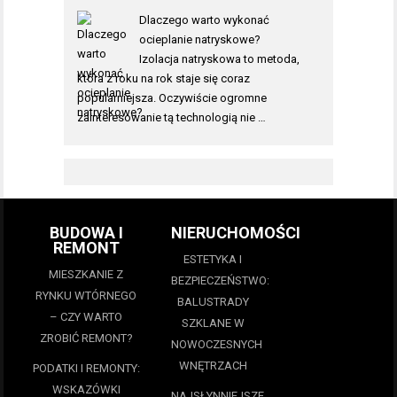
Dlaczego warto wykonać
ocieplanie natryskowe?
Izolacja natryskowa to metoda,
która z roku na rok staje się coraz
popularniejsza. Oczywiście ogromne
zainteresowanie tą technologią nie …
BUDOWA I
NIERUCHOMOŚCI
REMONT
ESTETYKA I
MIESZKANIE Z
BEZPIECZEŃSTWO:
RYNKU WTÓRNEGO
BALUSTRADY
– CZY WARTO
SZKLANE W
ZROBIĆ REMONT?
NOWOCZESNYCH
WNĘTRZACH
PODATKI I REMONTY:
WSKAZÓWKI
NAJSŁYNNIEJSZE