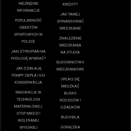
NIEZBĘDNE
KREDYT?
INFORMACJE
JAK TANIEJ
POPULARNOŚĆ
SFINANSOWAĆ
OBIEKTÓW
MIESZKANIE
SPORTOWYCH W
ZNALEZIENIE
POLSCE
MIESZKANIA
JAKI STYROPIAN NA
NA STUDIA
PODŁOGĘ WYBRAĆ?
BUDOWNICTWO
JAK DZIAŁAJĄ
MIESZKANIOWE
POMPY CIEPŁA I ICH
OPŁACI SIĘ
KONSERWACJA
MIESZKAĆ
INNOWACJE W
BLISKO
TECHNOLOGII
RODZICÓW I
MATERIAŁOWEJ:
DZIADKÓW
STOP MIEDZI I
BUDOWLA
WOLFRAMU
GORĄCZKA
WYSOKIEJ