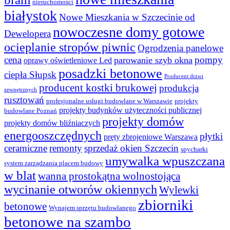
nieruchomości
białystok
Nowe Mieszkania w Szczecinie od
nowoczesne domy gotowe
Dewelopera
ocieplanie stropów piwnic
Ogrodzenia panelowe
cena
pompy
parowanie szyb okna
oprawy oświetleniowe Led
posadzki betonowe
ciepła Słupsk
Producent drzwi
producent kostki brukowej
produkcja
zewnętrznych
rusztowań
profesjonalne usługi budowlane w Warszawie
projekty
projekty budynków użyteczności publicznej
budowlane Poznań
projekty domów
projekty domów bliźniaczych
energooszczędnych
płytki
pręty zbrojeniowe Warszawa
ceramiczne
remonty
sprzedaż okien Szczecin
spycharki
umywalka wpuszczana
system zarządzania placem budowy
w blat
wanna prostokątna wolnostojąca
wycinanie otworów okiennych
Wylewki
zbiorniki
betonowe
Wynajem sprzętu budowlanego
betonowe na szambo