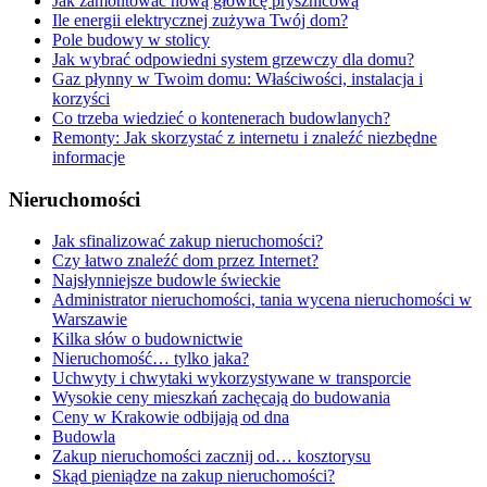
Jak zamontować nową głowicę prysznicową
Ile energii elektrycznej zużywa Twój dom?
Pole budowy w stolicy
Jak wybrać odpowiedni system grzewczy dla domu?
Gaz płynny w Twoim domu: Właściwości, instalacja i
korzyści
Co trzeba wiedzieć o kontenerach budowlanych?
Remonty: Jak skorzystać z internetu i znaleźć niezbędne
informacje
Nieruchomości
Jak sfinalizować zakup nieruchomości?
Czy łatwo znaleźć dom przez Internet?
Najsłynniejsze budowle świeckie
Administrator nieruchomości, tania wycena nieruchomości w
Warszawie
Kilka słów o budownictwie
Nieruchomość… tylko jaka?
Uchwyty i chwytaki wykorzystywane w transporcie
Wysokie ceny mieszkań zachęcają do budowania
Ceny w Krakowie odbijają od dna
Budowla
Zakup nieruchomości zacznij od… kosztorysu
Skąd pieniądze na zakup nieruchomości?