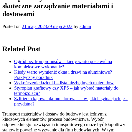
skuteczne zarządzanie materiałami i
dostawami
Posted on
21 maja 2023
29 maja 2023
by
admin
Related Post
Ogród bez kompromisów – kiedy warto postawić na
kompleksowe wykonanie?
Kiedy warto wymienić okna i drzwi na aluminiowe?
Praktyczny poradnik
Wykończenie łazienki – lista niezbędnych materiałów
Styropian grafitowy czy XPS – jak wybrać materiały do
termoizolacji?
Szlifierka kątowa akumulatorowa — w jakich sytuacjach jest
przydatna?
Transport materiałów i dostaw do budowy jest jednym z
kluczowych elementów procesu budownictwa. Wybór
odpowiedniego rozwiązania transportowego może być kłopotliwy i
stanowić poważne wyzwanie dla firm budowlanych. W tym