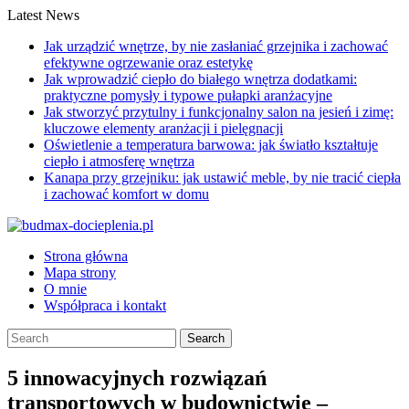
Skip
Latest News
to
Jak urządzić wnętrze, by nie zasłaniać grzejnika i zachować
content
efektywne ogrzewanie oraz estetykę
Jak wprowadzić ciepło do białego wnętrza dodatkami:
praktyczne pomysły i typowe pułapki aranżacyjne
Jak stworzyć przytulny i funkcjonalny salon na jesień i zimę:
kluczowe elementy aranżacji i pielęgnacji
Oświetlenie a temperatura barwowa: jak światło kształtuje
ciepło i atmosferę wnętrza
Kanapa przy grzejniku: jak ustawić meble, by nie tracić ciepła
i zachować komfort w domu
Strona główna
Mapa strony
O mnie
Współpraca i kontakt
5 innowacyjnych rozwiązań
transportowych w budownictwie –