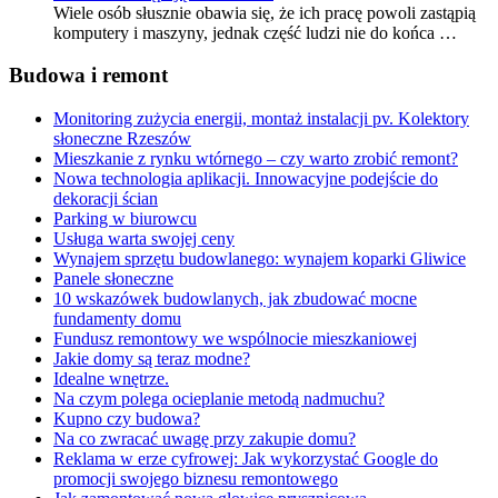
Wiele osób słusznie obawia się, że ich pracę powoli zastąpią
komputery i maszyny, jednak część ludzi nie do końca …
Budowa i remont
Monitoring zużycia energii, montaż instalacji pv. Kolektory
słoneczne Rzeszów
Mieszkanie z rynku wtórnego – czy warto zrobić remont?
Nowa technologia aplikacji. Innowacyjne podejście do
dekoracji ścian
Parking w biurowcu
Usługa warta swojej ceny
Wynajem sprzętu budowlanego: wynajem koparki Gliwice
Panele słoneczne
10 wskazówek budowlanych, jak zbudować mocne
fundamenty domu
Fundusz remontowy we wspólnocie mieszkaniowej
Jakie domy są teraz modne?
Idealne wnętrze.
Na czym polega ocieplanie metodą nadmuchu?
Kupno czy budowa?
Na co zwracać uwagę przy zakupie domu?
Reklama w erze cyfrowej: Jak wykorzystać Google do
promocji swojego biznesu remontowego