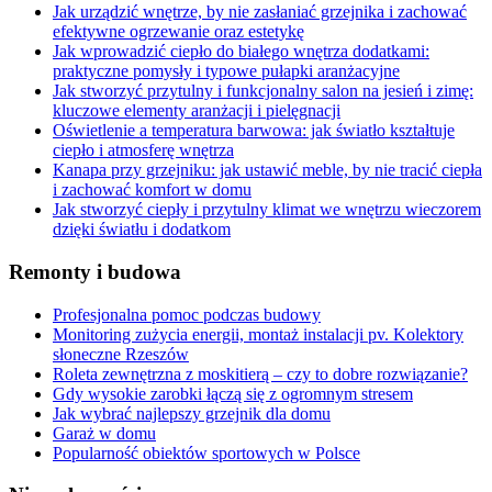
Jak urządzić wnętrze, by nie zasłaniać grzejnika i zachować
efektywne ogrzewanie oraz estetykę
Jak wprowadzić ciepło do białego wnętrza dodatkami:
praktyczne pomysły i typowe pułapki aranżacyjne
Jak stworzyć przytulny i funkcjonalny salon na jesień i zimę:
kluczowe elementy aranżacji i pielęgnacji
Oświetlenie a temperatura barwowa: jak światło kształtuje
ciepło i atmosferę wnętrza
Kanapa przy grzejniku: jak ustawić meble, by nie tracić ciepła
i zachować komfort w domu
Jak stworzyć ciepły i przytulny klimat we wnętrzu wieczorem
dzięki światłu i dodatkom
Remonty i budowa
Profesjonalna pomoc podczas budowy
Monitoring zużycia energii, montaż instalacji pv. Kolektory
słoneczne Rzeszów
Roleta zewnętrzna z moskitierą – czy to dobre rozwiązanie?
Gdy wysokie zarobki łączą się z ogromnym stresem
Jak wybrać najlepszy grzejnik dla domu
Garaż w domu
Popularność obiektów sportowych w Polsce