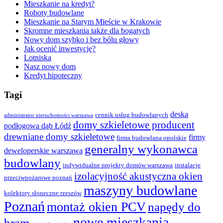
Mieszkanie na kredyt?
Roboty budowlane
Mieszkanie na Starym Mieście w Krakowie
Skromne mieszkania także dla bogatych
Nowy dom szybko i bez bólu głowy
Jak ocenić inwestycję?
Lotniska
Nasz nowy dom
Kredyt hipoteczny
Tagi
deska
cennik usług budowlanych
administrator nieruchomości warszawa
domy szkieletowe producent
podłogowa dąb Łódź
drewniane domy szkieletowe
firmy
firma budowlana opolskie
generalny wykonawca
deweloperskie warszawa
budowlany
indywidualne projekty domów warszawa
instalacje
izolacyjność akustyczna okien
przeciwpożarowe poznań
maszyny budowlane
kolektory słoneczne rzeszów
Poznań
montaż okien PCV
napędy do
nowe mieszkania
bram