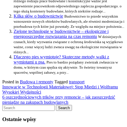
różnego rodzaju prace budowlane i konstrukcyjne ważne jest
zapewnienie pracownikom odpowiedniego zaplecza gospodarczego. o
tego służą kontenery budowlane, których niektóre rodzaje...
Kilka słów o budownictwie
Budownictwo to przede wszystkim
wznoszenie nowych obiektów budowlanych, ale również modernizacja i
przebudowa tych które już powstały. Ze względu na miejsce położenia...
Zielone technologie w budownictwie – ekologiczne i
energooszczędne rozwiązania na czas remontu
W dzisiejszych
czasach, kiedy wyzwania związane z ochroną środowiska są wyjątkowo
ważne, coraz więcej ludzi zwraca uwagę na ekologiczne rozwiązania w
różnych...
Dlaczego pies wymiotuje? Skuteczne metody walki z
wymiotami u psa.
Pies to bardzo pożądany zwierzak zwłaszcza w
domu, w którym czas spędza się aktywnie. To świetny towarzysz
spacerów, wspólnej zabawy, a przy...
Posted in
Budowa i remonty
Tagged
transport
Nawigacja
Innowacje w Technologii Materiałowej: Stop Miedzi i Wolframu
Wysokiej Wydajności
wpisu
6 oszczędnościowych trików przy remoncie – jak zaoszczędzić
pieniądze na zakupach budowlanych
Ostatnie wpisy