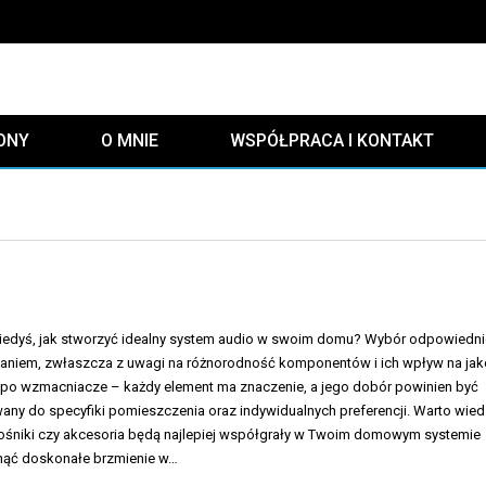
ONY
O MNIE
WSPÓŁPRACA I KONTAKT
kiedyś, jak stworzyć idealny system audio w swoim domu? Wybór odpowiedn
aniem, zwłaszcza z uwagi na różnorodność komponentów i ich wpływ na ja
po wzmacniacze – każdy element ma znaczenie, a jego dobór powinien być
any do specyfiki pomieszczenia oraz indywidualnych preferencji. Warto wied
głośniki czy akcesoria będą najlepiej współgrały w Twoim domowym systemie
ągnąć doskonałe brzmienie w…