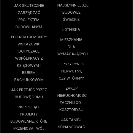
NAJSŁYNNIEJSZE
JAK SKUTECZNIE
BUDOWLE
ZARZĄDZAĆ
ŚWIECKIE
PROJEKTEM
BUDOWLANYM
LOTNISKA
PODATKI I REMONTY:
MIESZKANIA
WSKAZÓWKI
DLA
DOTYCZĄCE
WYMAGAJĄCYCH
WSPÓŁPRACY Z
LEPSZY RYNEK
KSIĘGOWYM I
PIERWOTNY,
BIUREM
CZY WTÓRNY?
RACHUNKOWYM
ZAKUP
JAK PRZEJŚĆ PRZEZ
NIERUCHOMOŚCI
BUDOWĘ DOMU
ZACZNIJ OD…
INSPIRUJĄCE
KOSZTORYSU
PROJEKTY
JAK TANIEJ
BUDOWLANE, KTÓRE
SFINANSOWAĆ
PRZENIOSĄ TWÓJ