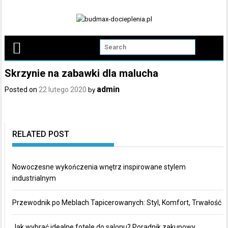
Skip
to
content
Skrzynie na zabawki dla malucha
admin
Posted on
22 lutego 2020
by
RELATED POST
Nowoczesne wykończenia wnętrz inspirowane stylem
industrialnym
Przewodnik po Meblach Tapicerowanych: Styl, Komfort, Trwałość
Jak wybrać idealne fotele do salonu? Poradnik zakupowy