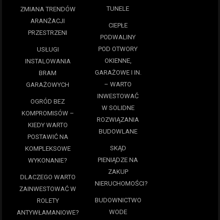
TUNELE
ZMIANA TRENDÓW
ARANŻACJI
CIEPŁE
PRZESTRZENI
PODWALINY
POD OTWORY
USŁUGI
OKIENNE,
INSTALOWANIA
GARAŻOWE I IN.
BRAM
– WARTO
GARAŻOWYCH
INWESTOWAĆ
OGRÓD BEZ
W SOLIDNE
KOMPROMISÓW –
ROZWIĄZANIA
KIEDY WARTO
BUDOWLANE
POSTAWIĆ NA
SKĄD
KOMPLEKSOWE
PIENIĄDZE NA
WYKONANIE?
ZAKUP
DLACZEGO WARTO
NIERUCHOMOŚCI?
ZAINWESTOWAĆ W
BUDOWNICTWO
ROLETY
WODE
ANTYWŁAMANIOWE?