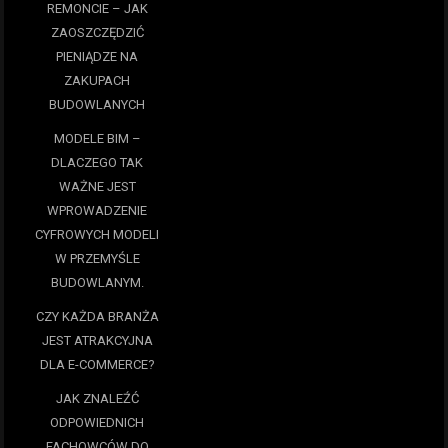
REMONCIE – JAK
ZAOSZCZĘDZIĆ
PIENIĄDZE NA
ZAKUPACH
BUDOWLANYCH
MODELE BIM –
DLACZEGO TAK
WAŻNE JEST
WPROWADZENIE
CYFROWYCH MODELI
W PRZEMYŚLE
BUDOWLANYM.
CZY KAŻDA BRANŻA
JEST ATRAKCYJNA
DLA E-COMMERCE?
JAK ZNALEŹĆ
ODPOWIEDNICH
FACHOWCÓW DO