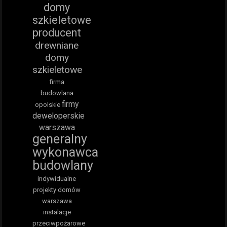
domy
szkieletowe
producent
drewniane
domy
szkieletowe
firma
budowlana
firmy
opolskie
deweloperskie
warszawa
generalny
wykonawca
budowlany
indywidualne
projekty domów
warszawa
instalacje
przeciwpożarowe