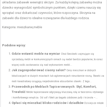
układania zabawek wewnątrz skrzyni. Za każdą kolejną zabawkę można
dziecko wynagrodzić symbolicznym punktem, dzięki czemu nauczy się
sprzątać oraz dokańczać czynności, które rozpoczyna. Skrzynia na
zabawki dla dzieci to idealne rozwiązanie dla każdego rodzica.
Kategoria: mieszkanie,meble
Podobne wpisy:
Gdzie wstawić meble na wymiar
Choć Sieciówki zajmujące się
sprzedażą mebli w konkurencyjnych cenach są nadal bardzo popularne, to coraz
więcej osób zastanawia się nad wykonaniem mebli...
Jak zagospodarować ciasny salon?
Ceny mieszkań w dobrych
lokalizacjach w dużych miastach lub aglomeracjach nieustannie rosną. Stawki za
metr kwadratowy osiągają niejednokrotnie absurdalne stawki. Z tego...
Przewodnik po Meblach Tapicerowanych: Styl, Komfort,
Trwałość
Meble tapicerowane odgrywają kluczową rolę w tworzeniu stylowego
i komfortowego wnętrza. Od sof i foteli po bogato zdobione pufy i krzesła –...
Opłaci się mieszkać blisko rodziców i dziadków
Dzisiejsze młode