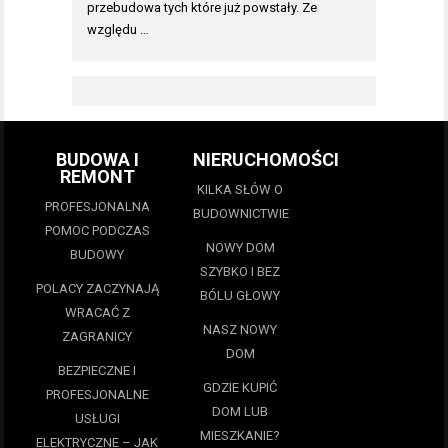
przebudowa tych które już powstały. Ze
względu …
BUDOWA I
NIERUCHOMOŚCI
REMONT
KILKA SŁÓW O
PROFESJONALNA
BUDOWNICTWIE
POMOC PODCZAS
NOWY DOM
BUDOWY
SZYBKO I BEZ
POLACY ZACZYNAJĄ
BÓLU GŁOWY
WRACAĆ Z
NASZ NOWY
ZAGRANICY
DOM
BEZPIECZNE I
GDZIE KUPIĆ
PROFESJONALNE
DOM LUB
USŁUGI
MIESZKANIE?
ELEKTRYCZNE – JAK