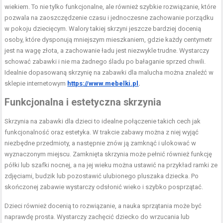
wiekiem. To nie tylko funkcjonalne, ale również szybkie rozwiązanie, które
pozwala na zaoszczędzenie czasu i jednoczesne zachowanie porządku
w pokoju dziecięcym. Walory takiej skrzyni jeszcze bardziej docenią
osoby, które dysponują mniejszym mieszkaniem, gdzie każdy centymetr
jest na wagę złota, a zachowanie ładu jest niezwykle trudne. Wystarczy
schować zabawki i nie ma żadnego śladu po bałaganie sprzed chwili.
Idealnie dopasowaną skrzynię na zabawki dla malucha można znaleźć w
sklepie internetowym
https://www.mebelki.pl
.
Funkcjonalna i estetyczna skrzynia
Skrzynia na zabawki dla dzieci to idealne połączenie takich cech jak
funkcjonalność oraz estetyka. W trakcie zabawy można z niej wyjąć
niezbędne przedmioty, a następnie znów ją zamknąć i ulokować w
wyznaczonym miejscu. Zamknięta skrzynia może pełnić również funkcję
półki lub szafki nocnej, a na jej wieku można ustawić na przykład ramki ze
zdjęciami, budzik lub pozostawić ulubionego pluszaka dziecka. Po
skończonej zabawie wystarczy odsłonić wieko i szybko posprzątać.
Dzieci również docenią to rozwiązanie, a nauka sprzątania może być
naprawdę prosta. Wystarczy zachęcić dziecko do wrzucania lub