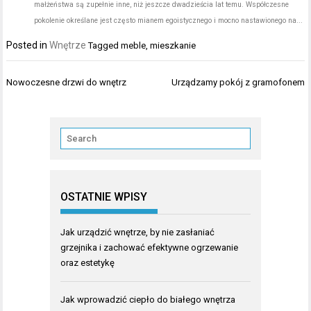
małżeństwa są zupełnie inne, niż jeszcze dwadzieścia lat temu. Współczesne
pokolenie określane jest często mianem egoistycznego i mocno nastawionego na...
Posted in
Wnętrze
Tagged
meble
,
mieszkanie
Nawigacja
Nowoczesne drzwi do wnętrz
Urządzamy pokój z gramofonem
wpisu
OSTATNIE WPISY
Jak urządzić wnętrze, by nie zasłaniać
grzejnika i zachować efektywne ogrzewanie
oraz estetykę
Jak wprowadzić ciepło do białego wnętrza