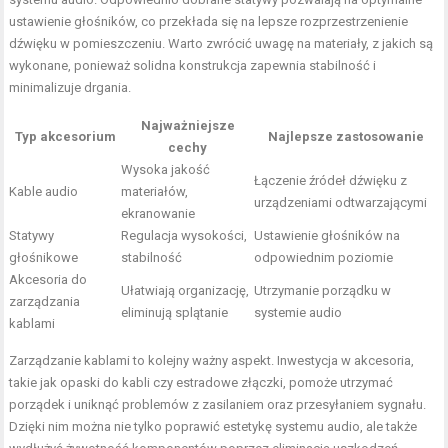
ustawienie głośników, co przekłada się na lepsze rozprzestrzenienie
dźwięku w pomieszczeniu. Warto zwrócić uwagę na materiały, z jakich są
wykonane, ponieważ solidna konstrukcja zapewnia stabilność i
minimalizuje drgania.
Najważniejsze
Typ akcesorium
Najlepsze zastosowanie
cechy
Wysoka jakość
Łączenie źródeł dźwięku z
Kable audio
materiałów,
urządzeniami odtwarzającymi
ekranowanie
Statywy
Regulacja wysokości,
Ustawienie głośników na
głośnikowe
stabilność
odpowiednim poziomie
Akcesoria do
Ułatwiają organizację,
Utrzymanie porządku w
zarządzania
eliminują splątanie
systemie audio
kablami
Zarządzanie kablami to kolejny ważny aspekt. Inwestycja w akcesoria,
takie jak opaski do kabli czy estradowe złączki, pomoże utrzymać
porządek i uniknąć problemów z zasilaniem oraz przesyłaniem sygnału.
Dzięki nim można nie tylko poprawić estetykę systemu audio, ale także