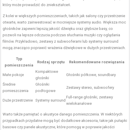
który może prowadzić do zniekształceń.
Z kolei w większych pomieszczeniach, takich jak salony czy przestrzenie
otwarte, warto zainwestować w mocniejsze systemy audio. Większa moc
głośników zapewni lepszą jakość dźwięku oraz głębsze basy, co
pozwoli na lepsze odczucia podczas słuchania muzyki czy oglądania
filmów. Przykładowo, zestawy z subwooferami lub systemy surround
mogą znacząco poprawić wrażenia dźwiękowe w dużych przestrzeniach.
Typ
Rodzaj sprzętu
Rekomendowane rozwiązania
pomieszczenia
Kompaktowe
Małe pokoje
Głośniki półkowe, soundbary
głośniki
Średnie
Głośniki
Zestawy stereo, subwoofery
pomieszczenia
podłogowe
Full-range głośniki, zestawy
Duże przestrzenie
Systemy surround
wielokanałowe
Warto także pamiętać o akustyce danego pomieszczenia. W niektórych
przypadkach przydatne mogą być dodatkowe akcesoria, takie jak pułapki
basowe czy panele akustyczne, które pomogą w poprawie jakości