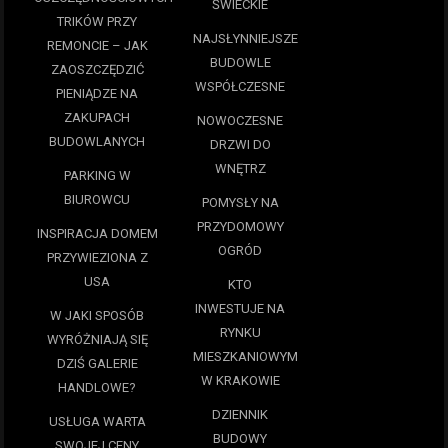
ŚWIECKIE
TRIKÓW PRZY
NAJSŁYNNIEJSZE
REMONCIE – JAK
BUDOWLE
ZAOSZCZĘDZIĆ
WSPÓŁCZESNE
PIENIĄDZE NA
ZAKUPACH
NOWOCZESNE
BUDOWLANYCH
DRZWI DO
WNĘTRZ
PARKING W
BIUROWCU
POMYSŁY NA
PRZYDOMOWY
INSPIRACJA DOMEM
OGRÓD
PRZYWIEZIONA Z
USA
KTO
INWESTUJE NA
W JAKI SPOSÓB
RYNKU
WYRÓŻNIAJĄ SIĘ
MIESZKANIOWYM
DZIŚ GALERIE
W KRAKOWIE
HANDLOWE?
DZIENNIK
USŁUGA WARTA
BUDOWY
SWOJEJ CENY