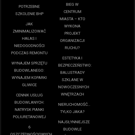
BIEG W
POTRZEBNE
CENTRUM
SZKOLENIE BHP
MIASTA – KTO
JAK
WYKONA
ZMINIMALIZOWAĆ
PROJEKT
HAŁAS I
ORGANIZACJI
NIEDOGODNOŚCI
RUCHU?
PODCZAS REMONTU
ESTETYKA I
WYNAJEM SPRZĘTU
BEZPIECZEŃSTWO:
BUDOWLANEGO:
BALUSTRADY
WYNAJEM KOPARKI
SZKLANE W
GLIWICE
NOWOCZESNYCH
WNĘTRZACH
CENNIK USŁUG
BUDOWLANYCH:
NIERUCHOMOŚĆ…
NATRYSK PIANKI
TYLKO JAKA?
POLIURETANOWEJ
NAJSŁYNNIEJSZE
6
BUDOWLE
OSZCZĘDNOŚCIOWYCH