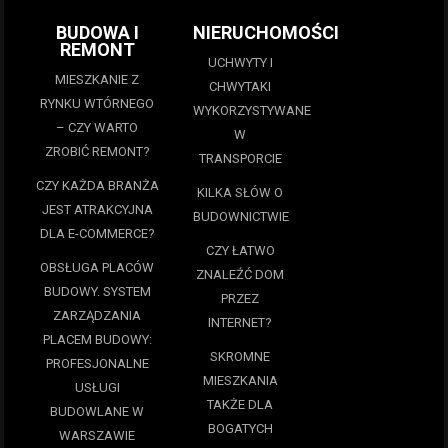
BUDOWA I
NIERUCHOMOŚCI
REMONT
UCHWYTY I
MIESZKANIE Z
CHWYTAKI
RYNKU WTÓRNEGO
WYKORZYSTYWANE
– CZY WARTO
W
ZROBIĆ REMONT?
TRANSPORCIE
CZY KAŻDA BRANŻA
KILKA SŁÓW O
JEST ATRAKCYJNA
BUDOWNICTWIE
DLA E-COMMERCE?
CZY ŁATWO
OBSŁUGA PLACÓW
ZNALEŹĆ DOM
BUDOWY. SYSTEM
PRZEZ
ZARZĄDZANIA
INTERNET?
PLACEM BUDOWY:
SKROMNE
PROFESJONALNE
MIESZKANIA
USŁUGI
TAKŻE DLA
BUDOWLANE W
BOGATYCH
WARSZAWIE