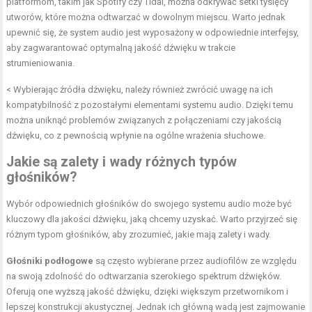
platformom, takim jak Spotify czy Tidal, można odkrywać setki tysięcy
utworów, które można odtwarzać w dowolnym miejscu. Warto jednak
upewnić się, że system audio jest wyposażony w odpowiednie interfejsy,
aby zagwarantować optymalną jakość dźwięku w trakcie
strumieniowania.
< Wybierając źródła dźwięku, należy również zwrócić uwagę na ich
kompatybilność z pozostałymi elementami systemu audio. Dzięki temu
można uniknąć problemów związanych z połączeniami czy jakością
dźwięku, co z pewnością wpłynie na ogólne wrażenia słuchowe.
Jakie są zalety i wady różnych typów
głośników?
Wybór odpowiednich głośników do swojego systemu audio może być
kluczowy dla jakości dźwięku, jaką chcemy uzyskać. Warto przyjrzeć się
różnym typom głośników, aby zrozumieć, jakie mają zalety i wady.
Głośniki podłogowe
są często wybierane przez audiofilów ze względu
na swoją zdolność do odtwarzania szerokiego spektrum dźwięków.
Oferują one wyższą jakość dźwięku, dzięki większym przetwornikom i
lepszej konstrukcji akustycznej. Jednak ich główną wadą jest zajmowanie