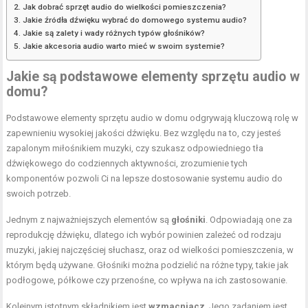
Jak dobrać sprzęt audio do wielkości pomieszczenia?
Jakie źródła dźwięku wybrać do domowego systemu audio?
Jakie są zalety i wady różnych typów głośników?
Jakie akcesoria audio warto mieć w swoim systemie?
Jakie są podstawowe elementy sprzętu audio w
domu?
Podstawowe elementy sprzętu audio w domu odgrywają kluczową rolę w
zapewnieniu wysokiej jakości dźwięku. Bez względu na to, czy jesteś
zapalonym miłośnikiem muzyki, czy szukasz odpowiedniego tła
dźwiękowego do codziennych aktywności, zrozumienie tych
komponentów pozwoli Ci na lepsze dostosowanie systemu audio do
swoich potrzeb.
Jednym z najważniejszych elementów są
głośniki
. Odpowiadają one za
reprodukcję dźwięku, dlatego ich wybór powinien zależeć od rodzaju
muzyki, jakiej najczęściej słuchasz, oraz od wielkości pomieszczenia, w
którym będą używane. Głośniki można podzielić na różne typy, takie jak
podłogowe, półkowe czy przenośne, co wpływa na ich zastosowanie.
Kolejnym istotnym składnikiem jest
wzmacniacz
. Jego zadaniem jest