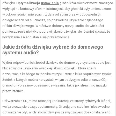
dźwięku.
Optymalizacja
ustawienia
głośników
również może znacząco
wpłynąć na końcowy efekt – istotne jest, aby głośniki były umieszczone
w odpowiednich miejscach, z dala od ścian oraz w odpowiednich
odległościach od słuchacza, co pozwoli na uzyskanie najlepszego
efektu dźwiękowego. Właściwie dobrany sprzęt audio do wielkości
pomieszczenia nie tylko poprawi jakość dźwięku, ale również sprawi, że
korzystanie z niego stanie się przyjemnością.
Jakie źródła dźwięku wybrać do domowego
systemu audio?
Wybór odpowiednich źródeł dźwięku do domowego systemu audio jest
kluczowy dla uzyskania wysokiej jakości dźwięku, która spełni
oczekiwania każdego miłośnika muzyki. Istnieje kilka popularnych typów
źródeł, z których można korzystać, w tym tradycyjne odtwarzacze CD,
gramofony oraz nowoczesne rozwiązania, takie jak streaming muzyki
przez internet.
Odtwarzacze CD, mimo rosnącej konkurencji ze strony cyfrowych źródeł,
wciąż cieszą się dużą popularnością. Oferują one stabilne i niezawodne
odtwarzanie płyt, a ich jakość dźwięku zazwyczaj jest doskonała. Warto