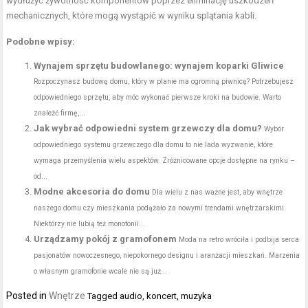
wydłużyć żywotność komponentów poprzez eliminację uszkodzeń
mechanicznych, które mogą wystąpić w wyniku splątania kabli.
Podobne wpisy:
Wynajem sprzętu budowlanego: wynajem koparki Gliwice
Rozpoczynasz budowę domu, który w planie ma ogromną piwnicę? Potrzebujesz
odpowiedniego sprzętu, aby móc wykonać pierwsze kroki na budowie. Warto
znaleźć firmę,...
Jak wybrać odpowiedni system grzewczy dla domu?
Wybór
odpowiedniego systemu grzewczego dla domu to nie lada wyzwanie, które
wymaga przemyślenia wielu aspektów. Zróżnicowane opcje dostępne na rynku –
od...
Modne akcesoria do domu
Dla wielu z nas ważne jest, aby wnętrze
naszego domu czy mieszkania podążało za nowymi trendami wnętrzarskimi.
Niektórzy nie lubią też monotonii...
Urządzamy pokój z gramofonem
Moda na retro wróciła i podbija serca
pasjonatów nowoczesnego, niepokornego designu i aranżacji mieszkań. Marzenia
o własnym gramofonie wcale nie są już...
Posted in
Wnętrze
Tagged
audio
,
koncert
,
muzyka