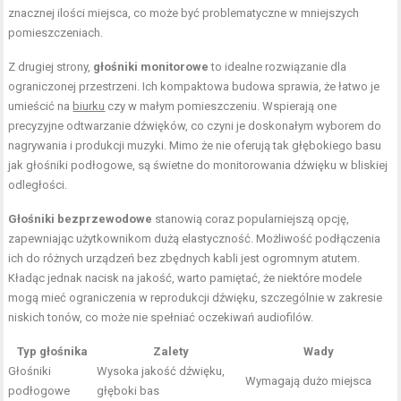
znacznej ilości miejsca, co może być problematyczne w mniejszych
pomieszczeniach.
Z drugiej strony,
głośniki monitorowe
to idealne rozwiązanie dla
ograniczonej przestrzeni. Ich kompaktowa budowa sprawia, że łatwo je
umieścić na
biurku
czy w małym pomieszczeniu. Wspierają one
precyzyjne odtwarzanie dźwięków, co czyni je doskonałym wyborem do
nagrywania i produkcji muzyki. Mimo że nie oferują tak głębokiego basu
jak głośniki podłogowe, są świetne do monitorowania dźwięku w bliskiej
odległości.
Głośniki bezprzewodowe
stanowią coraz popularniejszą opcję,
zapewniając użytkownikom dużą elastyczność. Możliwość podłączenia
ich do różnych urządzeń bez zbędnych kabli jest ogromnym atutem.
Kładąc jednak nacisk na jakość, warto pamiętać, że niektóre modele
mogą mieć ograniczenia w reprodukcji dźwięku, szczególnie w zakresie
niskich tonów, co może nie spełniać oczekiwań audiofilów.
Typ głośnika
Zalety
Wady
Głośniki
Wysoka jakość dźwięku,
Wymagają dużo miejsca
podłogowe
głęboki bas