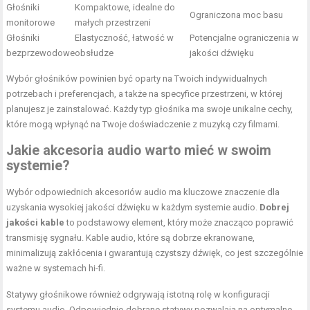
Głośniki
Kompaktowe, idealne do
Ograniczona moc basu
monitorowe
małych przestrzeni
Głośniki
Elastyczność, łatwość w
Potencjalne ograniczenia w
bezprzewodowe
obsłudze
jakości dźwięku
Wybór głośników powinien być oparty na Twoich indywidualnych
potrzebach i preferencjach, a także na specyfice przestrzeni, w której
planujesz je zainstalować. Każdy typ głośnika ma swoje unikalne cechy,
które mogą wpłynąć na Twoje doświadczenie z muzyką czy filmami.
Jakie akcesoria audio warto mieć w swoim
systemie?
Wybór odpowiednich akcesoriów audio ma kluczowe znaczenie dla
uzyskania wysokiej jakości dźwięku w każdym systemie audio.
Dobrej
jakości kable
to podstawowy element, który może znacząco poprawić
transmisję sygnału. Kable audio, które są dobrze ekranowane,
minimalizują zakłócenia i gwarantują czystszy dźwięk, co jest szczególnie
ważne w systemach hi-fi.
Statywy głośnikowe również odgrywają istotną rolę w konfiguracji
systemu audio. Odpowiednio dobrane statywy pozwalają na optymalne