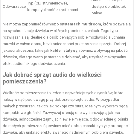
Typ (CD, strumieniowe),
Odtwarzacze
dostęp do bibliotek
kompatybilność z systemami
online
Nie można zapominać również o
systemach multiroom
, które pozwalają
na synchronizację dźwięku w różnych pomieszczeniach. Tego typu
rozwiązania są idealne dla osób ceniących sobie możliwość słuchania
muzyki w całym domu, bez konieczności przenoszenia sprzętu. Dobrej
jakości akcesoria, takie jak
kable
i
statywy
, również wpływają na jakość
dźwięku, dlatego warto je starannie dobierać, aby uzyskać maksymalny
efekt audiofilskiego doświadczenia.
Jak dobrać sprzęt audio do wielkości
pomieszczenia?
Wielkość pomieszczenia to jeden z najważniejszych czynników, które
należy wziąć pod uwagę przy doborze sprzętu audio. W przypadku
małych przestrzeni, takich jak pokoje czy biura, idealnym wyborem będą
kompaktowe głośniki. Zazwyczaj oferują one wystarczającą jakość
dźwięku, jednocześnie zajmując niewiele miejsca. Odpowiednie głośniki
do małych pomieszczeń powinny mieć dobrą charakterystykę propagacji
dźwięku, aby uniknąć efektu zwanego nadmiernym odbiciem dźwięku,