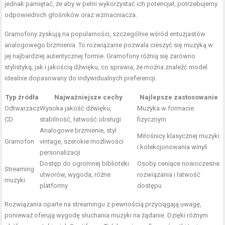
jednak pamiętać, że aby w pełni wykorzystać ich potencjał, potrzebujemy
odpowiednich głośników oraz wzmacniacza.
Gramofony zyskują na popularności, szczególnie wśród entuzjastów
analogowego brzmienia. To rozwiązanie pozwala cieszyć się muzyką w
jej najbardziej autentycznej formie. Gramofony różnią się zarówno
stylistyką, jak i jakością dźwięku, co sprawia, że można znaleźć model
idealnie dopasowany do indywidualnych preferencji.
Typ źródła
Najważniejsze cechy
Najlepsze zastosowanie
Odtwarzacz
Wysoka jakość dźwięku,
Muzyka w formacie
CD
stabilność, łatwość obsługi
fizycznym
Analogowe brzmienie, styl
Miłośnicy klasycznej muzyki
Gramofon
vintage, szerokie możliwości
i kolekcjonowania winyli
personalizacji
Dostęp do ogromnej biblioteki
Osoby ceniące nowoczesne
Streaming
utworów, wygoda, różne
rozwiązania i łatwość
muzyki
platformy
dostępu
Rozwiązania oparte na streamingu z pewnością przyciągają uwagę,
ponieważ oferują wygodę słuchania muzyki na żądanie. Dzięki różnym