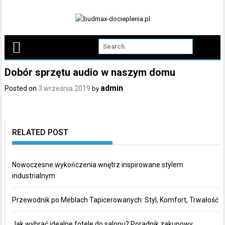
Skip
to
content
Dobór sprzętu audio w naszym domu
admin
Posted on
3 września 2019
by
RELATED POST
Nowoczesne wykończenia wnętrz inspirowane stylem
industrialnym
Przewodnik po Meblach Tapicerowanych: Styl, Komfort, Trwałość
Jak wybrać idealne fotele do salonu? Poradnik zakupowy