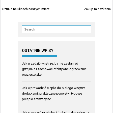
Nawigacja
Sztuka na ulicach naszych miast
Zakup mieszkania
wpisu
OSTATNIE WPISY
Jak urządzić wnętrze, by nie zasłaniać
grzejnika i zachować efektywne ogrzewanie
oraz estetykę
Jak wprowadzić ciepło do białego wnętrza
dodatkami: praktyczne pomysły i typowe
pułapki aranżacyjne
Jak stworzyć przytulny i funkcjonalny salon na