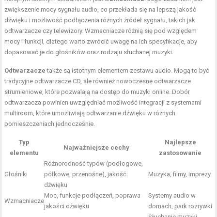
zwiększenie mocy sygnału audio, co przekłada się na lepszą jakość
dźwięku i możliwość podłączenia różnych źródeł sygnału, takich jak
odtwarzacze czy telewizory. Wzmacniacze różnią się pod względem
mocy i funkcji, dlatego warto zwrócić uwagę na ich specyfikacje, aby
dopasować je do głośników oraz rodzaju słuchanej muzyki.
Odtwarzacze
także są istotnym elementem zestawu audio. Mogą to być
tradycyjne odtwarzacze CD, ale również nowoczesne odtwarzacze
strumieniowe, które pozwalają na dostęp do muzyki online. Dobór
odtwarzacza powinien uwzględniać możliwość integracji z systemami
multiroom, które umożliwiają odtwarzanie dźwięku w różnych
pomieszczeniach jednocześnie.
Typ
Najlepsze
Najważniejsze cechy
elementu
zastosowanie
Różnorodność typów (podłogowe,
Głośniki
półkowe, przenośne), jakość
Muzyka, filmy, imprezy
dźwięku
Moc, funkcje podłączeń, poprawa
Systemy audio w
Wzmacniacze
jakości dźwięku
domach
, park rozrywki
Słuchanie muzyki,