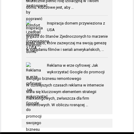
skutecznie pełnić rolę izolacyjną w Twoim
domu. Kluczowe jest, aby …
Inspiracja domem przywieziona z
USA
Wyjazd do Stanów Zjednoczonych to marzenie
wielu osób, które zazwyczaj ma swoją genezę
w oglądaniu filmów i seriali amerykańskich, …
Reklama w erze cyfrowej: Jak
wykorzystać Google do promocji
swojego biznesu remontowego
W dzisiejszych czasach reklama w internecie
stała się kluczowym elementem strategii
marketingowych, zwłaszcza dla firm
remontowych. W obliczu rosnącej …