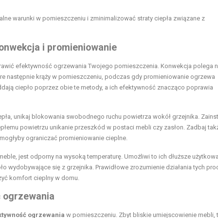
lne warunki w pomieszczeniu i zminimalizować straty ciepła związane z
konwekcja i promieniowanie
prawić efektywność ogrzewania Twojego pomieszczenia. Konwekcja polega 
które następnie krąży w pomieszczeniu, podczas gdy promieniowanie ogrzewa
oddają ciepło poprzez obie te metody, a ich efektywność znacząco poprawia
epła, unikaj blokowania swobodnego ruchu powietrza wokół grzejnika. Zainst
iepłemu powietrzu unikanie przeszkód w postaci mebli czy zasłon. Zadbaj takż
e mogłyby ograniczać promieniowanie cieplne.
meble, jest odporny na wysoką temperaturę. Umożliwi to ich dłuższe użytkow
o wydobywające się z grzejnika. Prawidłowe zrozumienie działania tych pr
szyć komfort cieplny w domu.
ć ogrzewania
ktywność ogrzewania
w pomieszczeniu. Zbyt bliskie umiejscowienie mebli, 