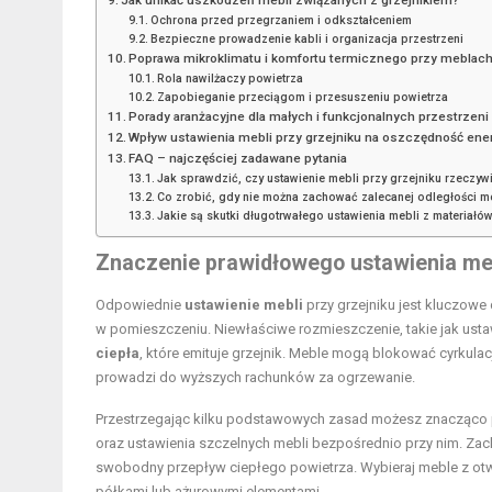
Jak unikać uszkodzeń mebli związanych z grzejnikiem?
Ochrona przed przegrzaniem i odkształceniem
Bezpieczne prowadzenie kabli i organizacja przestrzeni
Poprawa mikroklimatu i komfortu termicznego przy meblac
Rola nawilżaczy powietrza
Zapobieganie przeciągom i przesuszeniu powietrza
Porady aranżacyjne dla małych i funkcjonalnych przestrzeni
Wpływ ustawienia mebli przy grzejniku na oszczędność ener
FAQ – najczęściej zadawane pytania
Jak sprawdzić, czy ustawienie mebli przy grzejniku rzeczyw
Co zrobić, gdy nie można zachować zalecanej odległości me
Jakie są skutki długotrwałego ustawienia mebli z materiałó
Znaczenie prawidłowego ustawienia meb
Odpowiednie
ustawienie mebli
przy grzejniku jest kluczowe
w pomieszczeniu. Niewłaściwe rozmieszczenie, takie jak ustaw
ciepła
, które emituje grzejnik. Meble mogą blokować cyrkula
prowadzi do wyższych rachunków za ogrzewanie.
Przestrzegając kilku podstawowych zasad możesz znacząco po
oraz ustawienia szczelnych mebli bezpośrednio przy nim. Z
swobodny przepływ ciepłego powietrza. Wybieraj meble z otwar
półkami lub ażurowymi elementami.