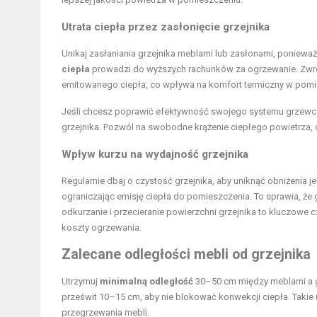
Utrata ciepła przez zasłonięcie grzejnika
Unikaj zasłaniania grzejnika meblami lub zasłonami, poniewa
ciepła
prowadzi do wyższych rachunków za ogrzewanie. Zwróć 
emitowanego ciepła, co wpływa na komfort termiczny w pomi
Jeśli chcesz poprawić efektywność swojego systemu grzewcze
grzejnika. Pozwól na swobodne krążenie ciepłego powietrza, 
Wpływ kurzu na wydajność grzejnika
Regularnie dbaj o czystość grzejnika, aby uniknąć obniżenia j
ograniczając emisję ciepła do pomieszczenia. To sprawia, że 
odkurzanie i przecieranie powierzchni grzejnika to kluczow
koszty ogrzewania.
Zalecane odległości mebli od grzejnika
Utrzymuj
minimalną odległość
30–50 cm między meblami a g
prześwit 10–15 cm, aby nie blokować konwekcji ciepła. Taki
przegrzewania mebli.