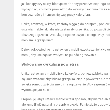
jak kanapy czy szafy, blokuje swobodny przepływ ciepłego pow
wydajności, co może prowadzić do wyższych rachunków za ene
koniecznością intensywniejszej pracy kaloryfera.
Unikaj aranżacji, w której zasłony sięgają do parapetu, po
ustawiaj meble tak, aby nie zasłaniały grzejnika, co pozwoli
dłuższego grzania i zredukuje ogólne zużycie energii. Przykła
meblami a grzejnikiem.
Dzięki odpowiedniemu ustawieniu mebli, uzyskasz nie tylko o
mebli, aby uniknąć ich wpływu na jakość ogrzewania.
Blokowanie cyrkulacji powietrza
Unikaj ustawiania mebli blisko kaloryfera, ponieważ blokowan
są umieszczone zbyt blisko grzejnika, ciepłe powietrze nie 
zwiększonego zużycia energii na ogrzewanie. Aby zapewnić 
wynoszącą 30-50 cm.
Proponuję, abyś ustawił meble w taki sposób, aby nie zasłan
aby umożliwić naturalny przepływ ciepła. Pamiętaj, że odpowied
lepszej jakości powietrza w pomieszczeniu.