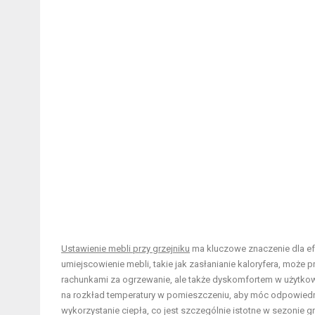
Ustawienie mebli przy grzejniku
ma kluczowe znaczenie dla e
umiejscowienie mebli, takie jak zasłanianie kaloryfera, może
rachunkami za ogrzewanie, ale także dyskomfortem w użytkowa
na rozkład temperatury w pomieszczeniu, aby móc odpowie
wykorzystanie ciepła, co jest szczególnie istotne w sezonie 