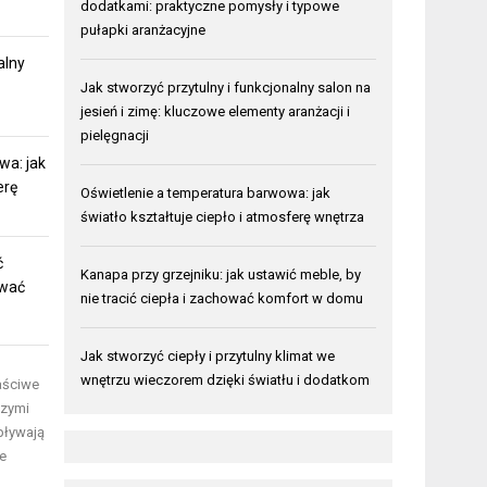
dodatkami: praktyczne pomysły i typowe
pułapki aranżacyjne
alny
Jak stworzyć przytulny i funkcjonalny salon na
jesień i zimę: kluczowe elementy aranżacji i
pielęgnacji
wa: jak
erę
Oświetlenie a temperatura barwowa: jak
światło kształtuje ciepło i atmosferę wnętrza
ć
Kanapa przy grzejniku: jak ustawić meble, by
ować
nie tracić ciepła i zachować komfort w domu
Jak stworzyć ciepły i przytulny klimat we
wnętrzu wieczorem dzięki światłu i dodatkom
aściwe
szymi
pływają
e