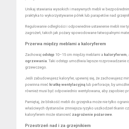
Unikaj stawiania wysokich i masywnych mebli w bezpośrednim
praktyka to wykorzystywanie półek lub parapetów nad grzejni
Regulowanie odległości i odpowiednie ustawienie mebli nie ty
zagrożeń, takich jak pożary spowodowane łatwopalnymi materi
Przerwa między meblami a kaloryferem
Zachowaj
odstęp
10–15 cm między meblami a
kaloryferem
,
ogrzewania
. Taki odstęp umożliwia lepsze rozprowadzanie 
grzewczego.
Jeśli zabudowujesz kaloryfer, upewnij się, że zachowujesz 
powinna mieć
kratkę wentylacyjną
lub perforacje, by umożl
również musi być odpowiednio wentylowana, aby zapobiec prz
Pamiętaj, że bliskość mebli do grzejnika może nie tylko ogra
właściwych dystansów zmniejsza ryzyko uszkodzeń tkanin czy 
kaloryferem może stanowić
zagrożenie pożarowe
.
Przestrzeń nad i za grzejnikiem