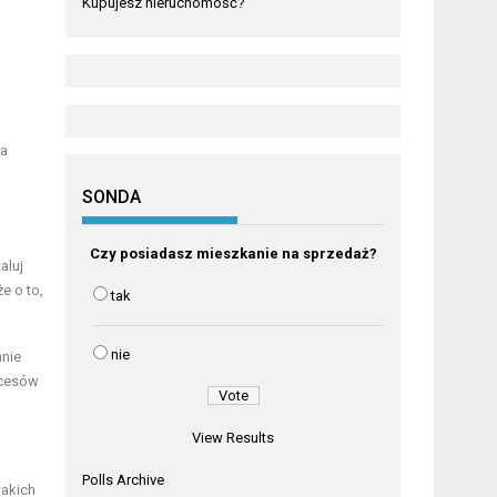
Kupujesz nieruchomość?
na
SONDA
Czy posiadasz mieszkanie na sprzedaż?
aluj
e o to,
tak
nie
anie
ocesów
View Results
Polls Archive
takich