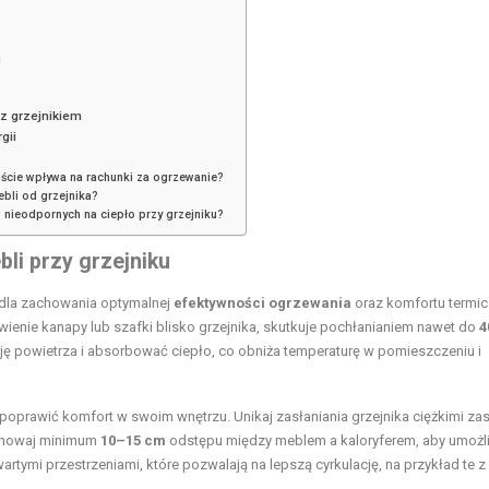
h
 z grzejnikiem
gii
iście wpływa na rachunki za ogrzewanie?
bli od grzejnika?
w nieodpornych na ciepło przy grzejniku?
li przy grzejniku
 dla zachowania optymalnej
efektywności ogrzewania
oraz komfortu termi
ienie kanapy lub szafki blisko grzejnika, skutkuje pochłanianiem nawet do
4
cję powietrza i absorbować ciepło, co obniża temperaturę w pomieszczeniu i
prawić komfort w swoim wnętrzu. Unikaj zasłaniania grzejnika ciężkimi za
achowaj minimum
10–15 cm
odstępu między meblem a kaloryferem, aby umożl
tymi przestrzeniami, które pozwalają na lepszą cyrkulację, na przykład te z