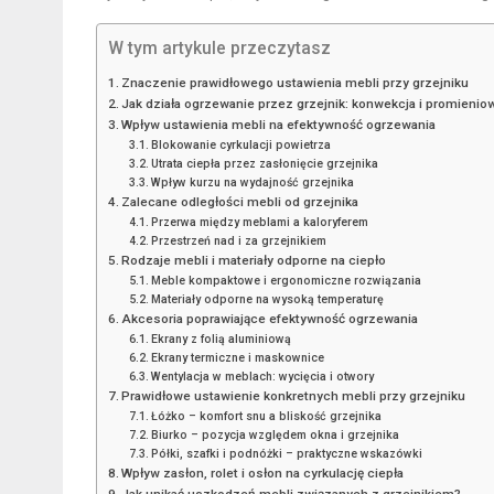
W tym artykule przeczytasz
Znaczenie prawidłowego ustawienia mebli przy grzejniku
Jak działa ogrzewanie przez grzejnik: konwekcja i promienio
Wpływ ustawienia mebli na efektywność ogrzewania
Blokowanie cyrkulacji powietrza
Utrata ciepła przez zasłonięcie grzejnika
Wpływ kurzu na wydajność grzejnika
Zalecane odległości mebli od grzejnika
Przerwa między meblami a kaloryferem
Przestrzeń nad i za grzejnikiem
Rodzaje mebli i materiały odporne na ciepło
Meble kompaktowe i ergonomiczne rozwiązania
Materiały odporne na wysoką temperaturę
Akcesoria poprawiające efektywność ogrzewania
Ekrany z folią aluminiową
Ekrany termiczne i maskownice
Wentylacja w meblach: wycięcia i otwory
Prawidłowe ustawienie konkretnych mebli przy grzejniku
Łóżko – komfort snu a bliskość grzejnika
Biurko – pozycja względem okna i grzejnika
Półki, szafki i podnóżki – praktyczne wskazówki
Wpływ zasłon, rolet i osłon na cyrkulację ciepła