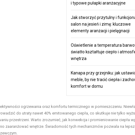
i typowe pułapki aranżacyjne
Jak stworzyć przytulny i funkcjon
salon na jesień i zimę: kluczowe
elementy aranżacji i pielęgnacji
Oświetlenie a temperatura barwo
światło kształtuje ciepło i atmosf
wnętrza
Kanapa przy grzejniku: jak ustawi
meble, by nie tracić ciepła i zach
komfort w domu
fektywności ogrzewania oraz komfortu termicznego w pomieszczeniu. Niewł
 prowadzić do utraty nawet 40% emitowanego ciepła, co skutkuje nie tylko wyż
niu przestrzeni. Warto zrozumieć, jak konwekcja i promieniowanie ciepła w
dnio zaaranżować wnętrze. Świadomość tych mechanizmów pozwala na lepsz
grzewczym.