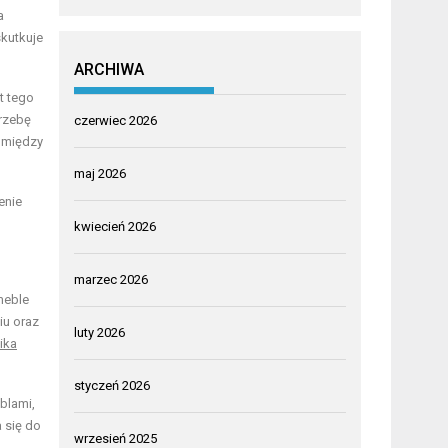
a
skutkuje
ARCHIWA
t tego
trzebę
czerwiec 2026
i między
maj 2026
enie
kwiecień 2026
marzec 2026
meble
iu oraz
luty 2026
ika
styczeń 2026
blami,
a się do
wrzesień 2025