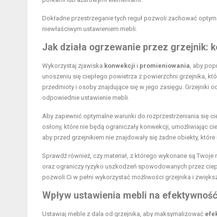
Dokładne przestrzeganie tych reguł pozwoli zachować optyma
niewłaściwym ustawieniem mebli.
Jak działa ogrzewanie przez grzejnik: 
Wykorzystaj zjawiska
konwekcji
i
promieniowania
, aby po
unoszeniu się ciepłego powietrza z powierzchni grzejnika, 
przedmioty i osoby znajdujące się w jego zasięgu. Grzejniki 
odpowiednie ustawienie mebli.
Aby zapewnić optymalne warunki do rozprzestrzeniania się ci
osłony, które nie będą ograniczały konwekcji, umożliwiając c
aby przed grzejnikiem nie znajdowały się żadne obiekty, któr
Sprawdź również, czy materiał, z którego wykonane są Twoje 
oraz ograniczy ryzyko uszkodzeń spowodowanych przez ciepł
pozwoli Ci w pełni wykorzystać możliwości grzejnika i zwięk
Wpływ ustawienia mebli na efektywnoś
Ustawiaj meble z dala od grzejnika, aby maksymalizować
efe