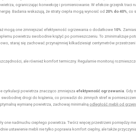
ietrza, ograniczając konwekcję i promieniowanie. W efekcie grzejnik traci n
rgię. Badania wskazują, że straty ciepła mogą wynosić od
20% do 40%
, co 
nieważ mogą one zmniejszać efektywność ogrzewania o dodatkowe
10%
. Zamias
 ciepłemu powietrzu swobodnie krążyć po pomieszczeniu. To zminimalizuje po
dowo, staraj się zachować przynajmniej kilkadziesiąt centymetrów przestrzen
szczędności, ale również komfort termiczny. Regularnie monitoruj rozmieszcz
ie cyrkulacji powietrza znacząco zmniejsza
efektywność ogrzewania
. Gdy 
ma swobodnej drogi do krążenia, co prowadzi do zimnych stref w pomieszczen
optymalną wymianę powietrza, zachowaj minimalną
odległość mebli od grzejn
iały one nadmuchu ciepłego powietrza. Twórz więcej przestrzeni pomiędzy me
nie ustawienie mebli nie tylko poprawia komfort cieplny, ale także przyczyni