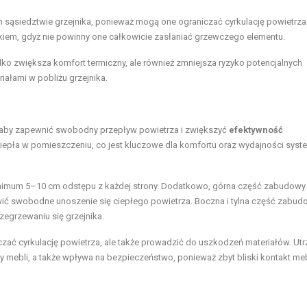
 sąsiedztwie grzejnika, ponieważ mogą one ograniczać cyrkulację powietrza
kiem, gdyż nie powinny one całkowicie zasłaniać grzewczego elementu.
lko zwiększa komfort termiczny, ale również zmniejsza ryzyko potencjalnych
ałami w pobliżu grzejnika.
 aby zapewnić swobodny przepływ powietrza i zwiększyć
efektywność
ciepła w pomieszczeniu, co jest kluczowe dla komfortu oraz wydajności syst
minimum 5–10 cm odstępu z każdej strony. Dodatkowo, górna część zabudowy
iwić swobodne unoszenie się ciepłego powietrza. Boczna i tylna część zabud
egrzewaniu się grzejnika.
niczać cyrkulację powietrza, ale także prowadzić do uszkodzeń materiałów. Ut
mebli, a także wpływa na bezpieczeństwo, ponieważ zbyt bliski kontakt meb