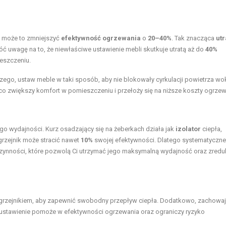
ż może to zmniejszyć
efektywność ogrzewania
o
20–40%
. Tak znacząca
utr
uwagę na to, że niewłaściwe ustawienie mebli skutkuje utratą aż do
40%
eszczeniu.
go, ustaw meble w taki sposób, aby nie blokowały cyrkulacji powietrza wo
co zwiększy komfort w pomieszczeniu i przełoży się na niższe koszty ogrzew
ego wydajności. Kurz osadzający się na żeberkach działa jak
izolator
ciepła,
grzejnik może stracić nawet
10%
swojej efektywności. Dlatego systematyczne
e czynności, które pozwolą Ci utrzymać jego maksymalną wydajność oraz zre
rzejnikiem, aby zapewnić swobodny przepływ ciepła. Dodatkowo, zachowaj
e ustawienie pomoże w efektywności ogrzewania oraz ograniczy ryzyko