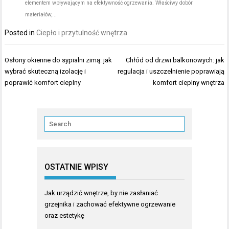
elementem wpływającym na efektywność ogrzewania. Właściwy dobór
materiałów,...
Posted in
Ciepło i przytulność wnętrza
Nawigacja
Osłony okienne do sypialni zimą: jak
Chłód od drzwi balkonowych: jak
wpisu
wybrać skuteczną izolację i
regulacja i uszczelnienie poprawiają
poprawić komfort cieplny
komfort cieplny wnętrza
OSTATNIE WPISY
Jak urządzić wnętrze, by nie zasłaniać
grzejnika i zachować efektywne ogrzewanie
oraz estetykę