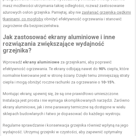
masz możliwości utrzymania takiej odległości, rozważ zastosowanie
ażurowych osłon grzejnika. Pamiętaj, aby nie
zasłaniać grzejnika ciężkimi
tkaninami, co mogłoby
obniżyć efektywność ogrzewania i stanowić
zagrożenie dla bezpieczeństwa.
Jak zastosować ekrany aluminiowe i inne
rozwiązania zwiększające wydajność
grzejnika?
Wprowadź
ekrany aluminiowe
za grzejnikami, aby poprawić
efektywność ogrzewania. Te ekrany odbijają nawet do
90%
ciepła, które
normalnie kierowane jest w stronę ściany. Dzięki temu zmniejszają straty
ciepła i mogą obniżyć roczne rachunki za ogrzewanie o
10-15%
.
Montując ekrany, upewnij się, że są one prawidłowo umieszczone.
Instalacja jest prosta i nie wymaga skomplikowanych narzędzi. Zarówno
ekrany aluminiowe, jak i inne parawany termiczne są dostępne w wielu
sklepach budowlanych i łatwo je dopasować do każdego wystroju.
Regularne sprawdzanie i konserwacja grzejnika również wpłyną na jego
wydajność. Utrzymuj grzejniki w czystości, aby zapewnić optymalny