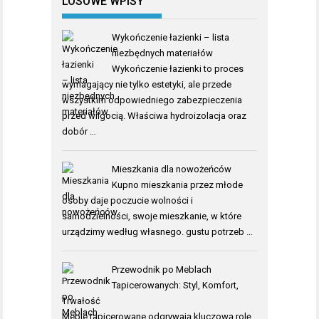
LOSOWE WPISY
Wykończenie łazienki – lista
niezbędnych materiałów
Wykończenie łazienki to proces
wymagający nie tylko estetyki, ale przede
wszystkim odpowiedniego zabezpieczenia
przed wilgocią. Właściwa hydroizolacja oraz
dobór …
Mieszkania dla nowożeńców
Kupno mieszkania przez młode
osoby daje poczucie wolności i
samodzielności, swoje mieszkanie, w które
urządzimy według własnego. gustu potrzeb …
Przewodnik po Meblach
Tapicerowanych: Styl, Komfort,
Trwałość
Meble tapicerowane odgrywają kluczową rolę