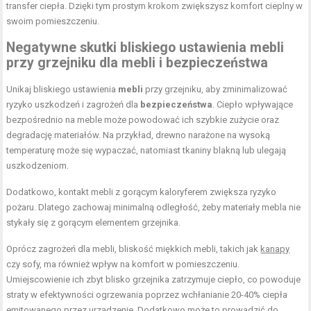
transfer ciepła. Dzięki tym prostym krokom zwiększysz komfort cieplny w
swoim pomieszczeniu.
Negatywne skutki bliskiego
ustawienia mebli
przy grzejniku
dla mebli i bezpieczeństwa
Unikaj bliskiego ustawienia
mebli
przy grzejniku, aby zminimalizować
ryzyko uszkodzeń i zagrożeń dla
bezpieczeństwa
. Ciepło wpływające
bezpośrednio na meble może powodować ich szybkie zużycie oraz
degradację materiałów. Na przykład, drewno narażone na wysoką
temperaturę może się wypaczać, natomiast tkaniny blakną lub ulegają
uszkodzeniom.
Dodatkowo, kontakt mebli z gorącym kaloryferem zwiększa ryzyko
pożaru. Dlatego zachowaj minimalną odległość, żeby materiały mebla nie
stykały się z gorącym elementem grzejnika.
Oprócz zagrożeń dla mebli, bliskość miękkich mebli, takich jak
kanapy
czy sofy, ma również wpływ na komfort w pomieszczeniu.
Umiejscowienie ich zbyt blisko grzejnika zatrzymuje ciepło, co powoduje
straty w efektywności ogrzewania poprzez wchłanianie 20-40% ciepła
emitowanego przez urządzenie. Dodatkowo może to prowadzić do