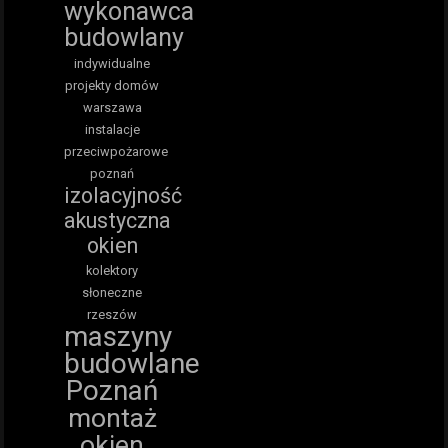
wykonawca
budowlany
indywidualne
projekty domów
warszawa
instalacje
przeciwpożarowe
poznań
izolacyjność
akustyczna
okien
kolektory
słoneczne
rzeszów
maszyny
budowlane
Poznań
montaż
okien