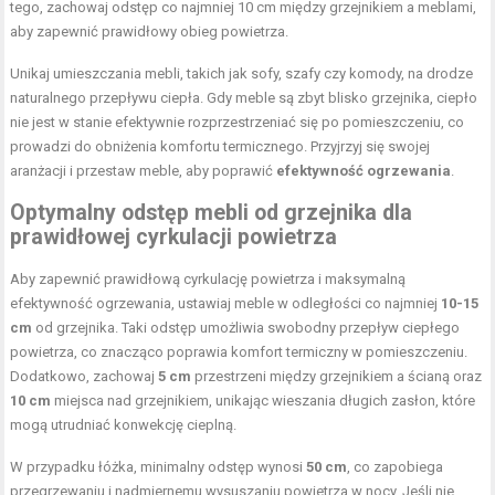
tego, zachowaj odstęp co najmniej 10 cm między grzejnikiem a meblami,
aby zapewnić prawidłowy obieg powietrza.
Unikaj umieszczania mebli, takich jak sofy, szafy czy komody, na drodze
naturalnego przepływu ciepła. Gdy meble są zbyt blisko grzejnika, ciepło
nie jest w stanie efektywnie rozprzestrzeniać się po pomieszczeniu, co
prowadzi do obniżenia komfortu termicznego. Przyjrzyj się swojej
aranżacji i przestaw meble, aby poprawić
efektywność ogrzewania
.
Optymalny odstęp mebli od grzejnika dla
prawidłowej cyrkulacji powietrza
Aby zapewnić prawidłową cyrkulację powietrza i maksymalną
efektywność ogrzewania, ustawiaj meble w odległości co najmniej
10-15
cm
od grzejnika. Taki odstęp umożliwia swobodny przepływ ciepłego
powietrza, co znacząco poprawia komfort termiczny w pomieszczeniu.
Dodatkowo, zachowaj
5 cm
przestrzeni między grzejnikiem a ścianą oraz
10 cm
miejsca nad grzejnikiem, unikając wieszania długich zasłon, które
mogą utrudniać konwekcję cieplną.
W przypadku łóżka, minimalny odstęp wynosi
50 cm
, co zapobiega
przegrzewaniu i nadmiernemu wysuszaniu powietrza w nocy. Jeśli nie