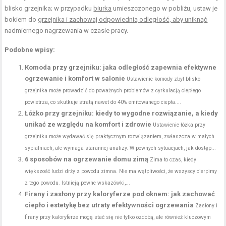
blisko grzejnika; w przypadku
biurka
umieszczonego w pobliżu, ustaw je
bokiem do
grzejnika i zachowaj odpowiednią odległość, aby uniknąć
nadmiernego nagrzewania w czasie pracy.
Podobne wpisy:
Komoda przy grzejniku: jaka odległość zapewnia efektywne
ogrzewanie i komfort w salonie
Ustawienie komody zbyt blisko
grzejnika może prowadzić do poważnych problemów z cyrkulacją ciepłego
powietrza, co skutkuje stratą nawet do 40% emitowanego ciepła....
Łóżko przy grzejniku: kiedy to wygodne rozwiązanie, a kiedy
unikać ze względu na komfort i zdrowie
Ustawienie łóżka przy
grzejniku może wydawać się praktycznym rozwiązaniem, zwłaszcza w małych
sypialniach, ale wymaga starannej analizy. W pewnych sytuacjach, jak dostęp...
6 sposobów na ogrzewanie domu zimą
Zima to czas, kiedy
większość ludzi drży z powodu zimna. Nie ma wątpliwości, że wszyscy cierpimy
z tego powodu. Istnieją pewne wskazówki,...
Firany i zasłony przy kaloryferze pod oknem: jak zachować
ciepło i estetykę bez utraty efektywności ogrzewania
Zasłony i
firany przy kaloryferze mogą stać się nie tylko ozdobą, ale również kluczowym