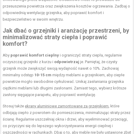
przesuszenia powietrza oraz zwiększenia kosztów ogrzewania. Zadbaj o
odpowiednią wentylację grzejnika, aby poprawić komfort i
bezpieczeństwo w swoim wnętrzu.
Jak dbać o grzejniki i aranżację przestrzeni, by
minimalizować straty ciepła i poprawić
komfort?
Aby
poprawić komfort cieplny
i ograniczyć straty ciepła, regularnie
oczyszczaj grzejniki z kurzu i
odpowietrzaj
je. Pamiętaj, że czysty
grzejnik może zwiększyć swoją wydajność nawet o 10%. Zachowaj
minimalny odstęp
10-15 cm
między meblami a grzejnikiem, aby ciepłe
powietrze mogło swobodnie cyrkulować. Unikaj zasłaniania grzejnika
ciężkimi meblami lub długimi zasłonami. Zamiast tego, wybierz krótsze
zasłony sięgające parapetu, aby poprawić wentylację.
Stosuj także
ekrany aluminiowe zamontowane za grzejnikiem
, które
odbijają ciepło z powrotem do pomieszczenia, minimalizując straty przez
ścianę. Regularnie uszczelniaj okna i drzwi, aby wyeliminować przeciągi,
co przyczyni się do lepszego wykorzystywania energii cieplnej i
oszczędności w rachunkach. Dbaj o to, aby meble nie były ustawione zbyt