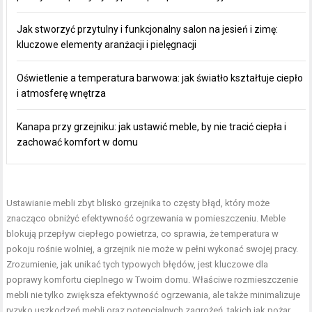
Jak stworzyć przytulny i funkcjonalny salon na jesień i zimę:
kluczowe elementy aranżacji i pielęgnacji
Oświetlenie a temperatura barwowa: jak światło kształtuje ciepło
i atmosferę wnętrza
Kanapa przy grzejniku: jak ustawić meble, by nie tracić ciepła i
zachować komfort w domu
Ustawianie mebli zbyt blisko grzejnika to częsty błąd, który może
znacząco obniżyć efektywność ogrzewania w pomieszczeniu. Meble
blokują przepływ ciepłego powietrza, co sprawia, że temperatura w
pokoju rośnie wolniej, a grzejnik nie może w pełni wykonać swojej pracy.
Zrozumienie, jak unikać tych typowych błędów, jest kluczowe dla
poprawy komfortu cieplnego w Twoim domu. Właściwe rozmieszczenie
mebli nie tylko zwiększa efektywność ogrzewania, ale także minimalizuje
ryzyko uszkodzeń mebli oraz potencjalnych zagrożeń, takich jak pożar.