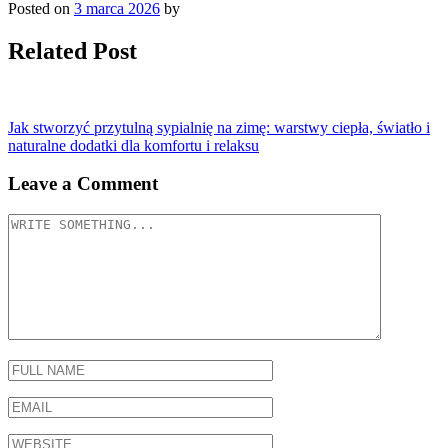
Posted on
3 marca 2026
by
Related Post
Nawigacja
Jak stworzyć przytulną sypialnię na zimę: warstwy ciepła, światło i
naturalne dodatki dla komfortu i relaksu
wpisu
Leave a Comment