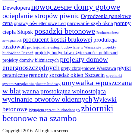
nowoczesne domy gotowe
Dewelopera
ocieplanie stropów piwnic
Ogrodzenia panelowe
cena
pompy
parowanie szyb okna
oprawy oświetleniowe Led
posadzki betonowe
ciepła Słupsk
Producent drzwi
producent kostki brukowej
produkcja
zewnętrznych
rusztowań
profesjonalne usługi budowlane w Warszawie
projekty
projekty budynków użyteczności publicznej
budowlane Poznań
projekty domów
projekty domów bliźniaczych
energooszczędnych
płytki
pręty zbrojeniowe Warszawa
ceramiczne
remonty
sprzedaż okien Szczecin
spycharki
umywalka wpuszczana
system zarządzania placem budowy
w blat
wanna prostokątna wolnostojąca
wycinanie otworów okiennych
Wylewki
zbiorniki
betonowe
Wynajem sprzętu budowlanego
betonowe na szambo
Copyright 2016. All rights reserved