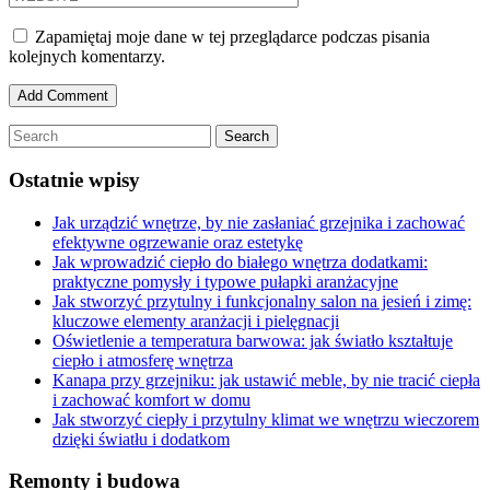
Zapamiętaj moje dane w tej przeglądarce podczas pisania
kolejnych komentarzy.
Ostatnie wpisy
Jak urządzić wnętrze, by nie zasłaniać grzejnika i zachować
efektywne ogrzewanie oraz estetykę
Jak wprowadzić ciepło do białego wnętrza dodatkami:
praktyczne pomysły i typowe pułapki aranżacyjne
Jak stworzyć przytulny i funkcjonalny salon na jesień i zimę:
kluczowe elementy aranżacji i pielęgnacji
Oświetlenie a temperatura barwowa: jak światło kształtuje
ciepło i atmosferę wnętrza
Kanapa przy grzejniku: jak ustawić meble, by nie tracić ciepła
i zachować komfort w domu
Jak stworzyć ciepły i przytulny klimat we wnętrzu wieczorem
dzięki światłu i dodatkom
Remonty i budowa