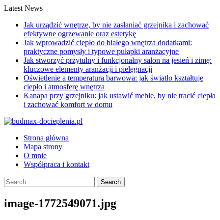
Skip
Latest News
to
Jak urządzić wnętrze, by nie zasłaniać grzejnika i zachować
content
efektywne ogrzewanie oraz estetykę
Jak wprowadzić ciepło do białego wnętrza dodatkami:
praktyczne pomysły i typowe pułapki aranżacyjne
Jak stworzyć przytulny i funkcjonalny salon na jesień i zimę:
kluczowe elementy aranżacji i pielęgnacji
Oświetlenie a temperatura barwowa: jak światło kształtuje
ciepło i atmosferę wnętrza
Kanapa przy grzejniku: jak ustawić meble, by nie tracić ciepła
i zachować komfort w domu
Strona główna
Mapa strony
O mnie
Współpraca i kontakt
image-1772549071.jpg