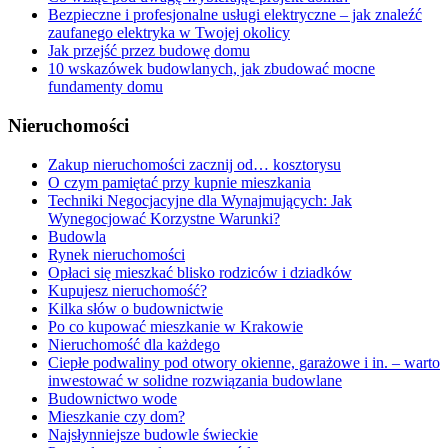
Bezpieczne i profesjonalne usługi elektryczne – jak znaleźć
zaufanego elektryka w Twojej okolicy
Jak przejść przez budowę domu
10 wskazówek budowlanych, jak zbudować mocne
fundamenty domu
Nieruchomości
Zakup nieruchomości zacznij od… kosztorysu
O czym pamiętać przy kupnie mieszkania
Techniki Negocjacyjne dla Wynajmujących: Jak
Wynegocjować Korzystne Warunki?
Budowla
Rynek nieruchomości
Opłaci się mieszkać blisko rodziców i dziadków
Kupujesz nieruchomość?
Kilka słów o budownictwie
Po co kupować mieszkanie w Krakowie
Nieruchomość dla każdego
Ciepłe podwaliny pod otwory okienne, garażowe i in. – warto
inwestować w solidne rozwiązania budowlane
Budownictwo wode
Mieszkanie czy dom?
Najsłynniejsze budowle świeckie