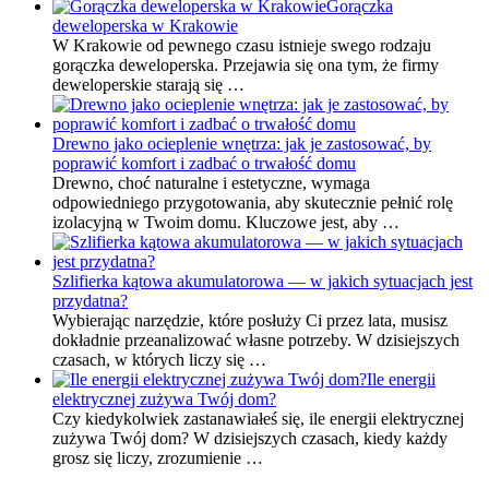
Gorączka
deweloperska w Krakowie
W Krakowie od pewnego czasu istnieje swego rodzaju
gorączka deweloperska. Przejawia się ona tym, że firmy
deweloperskie starają się …
Drewno jako ocieplenie wnętrza: jak je zastosować, by
poprawić komfort i zadbać o trwałość domu
Drewno, choć naturalne i estetyczne, wymaga
odpowiedniego przygotowania, aby skutecznie pełnić rolę
izolacyjną w Twoim domu. Kluczowe jest, aby …
Szlifierka kątowa akumulatorowa — w jakich sytuacjach jest
przydatna?
Wybierając narzędzie, które posłuży Ci przez lata, musisz
dokładnie przeanalizować własne potrzeby. W dzisiejszych
czasach, w których liczy się …
Ile energii
elektrycznej zużywa Twój dom?
Czy kiedykolwiek zastanawiałeś się, ile energii elektrycznej
zużywa Twój dom? W dzisiejszych czasach, kiedy każdy
grosz się liczy, zrozumienie …