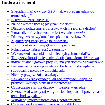
Budowa i remont
Styropian grafitowy czy XPS – jak wybrać materiały do
termoizolacji?
Potrzebne szkolenie BHP
Na co zwracać uwagę przy zakupie domu?
Dlaczego potrzebna jest wysokowydajna izolacja dachu?
7 prac, dla których opłacalny jest wynajem zwyżki
Dlaczego warto wykonać ocieplanie natryskowe?
Z jakich płyt korzysta się na budowie?
Jak zamontować nową głowicę prysznicową
Polacy zaczynają wracać z zagranicy
Wykończenie łazienki – lista niezbędnych materiałów
Testy szczelności, ocieplanie i docieplanie domu Warszawa
indywidualne i gotowe projekty małych domów w Warszawie
Badanie szczelności powietrznej budynku – docieplenie
stropodachu metodą wdmuchiwania
Niemcy przyjeżdżają na zakupy
Reklama w erze cyfrowej: Jak wykorzystać Google do
promocji swojego biznesu remontowego
Czyszczenie a mycie dachów – różnice w usłudze
Stwórz swój własny raj w ogrodzie – inspiracje i porady na
temat budowy altany
Wspólnoty mieszkaniowe coraz popularniejsze
Co wziąć pod uwagę wybierając projekt domu?