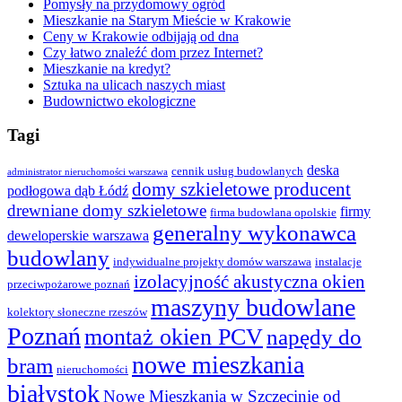
Pomysły na przydomowy ogród
Mieszkanie na Starym Mieście w Krakowie
Ceny w Krakowie odbijają od dna
Czy łatwo znaleźć dom przez Internet?
Mieszkanie na kredyt?
Sztuka na ulicach naszych miast
Budownictwo ekologiczne
Tagi
deska
cennik usług budowlanych
administrator nieruchomości warszawa
domy szkieletowe producent
podłogowa dąb Łódź
drewniane domy szkieletowe
firmy
firma budowlana opolskie
generalny wykonawca
deweloperskie warszawa
budowlany
indywidualne projekty domów warszawa
instalacje
izolacyjność akustyczna okien
przeciwpożarowe poznań
maszyny budowlane
kolektory słoneczne rzeszów
Poznań
montaż okien PCV
napędy do
nowe mieszkania
bram
nieruchomości
białystok
Nowe Mieszkania w Szczecinie od