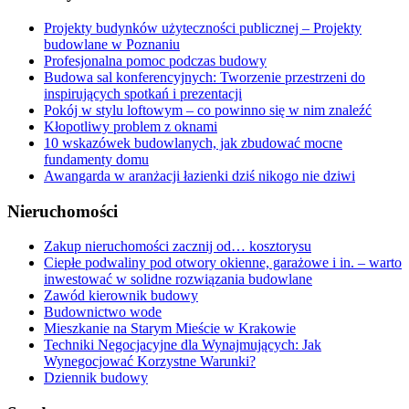
Projekty budynków użyteczności publicznej – Projekty
budowlane w Poznaniu
Profesjonalna pomoc podczas budowy
Budowa sal konferencyjnych: Tworzenie przestrzeni do
inspirujących spotkań i prezentacji
Pokój w stylu loftowym – co powinno się w nim znaleźć
Kłopotliwy problem z oknami
10 wskazówek budowlanych, jak zbudować mocne
fundamenty domu
Awangarda w aranżacji łazienki dziś nikogo nie dziwi
Nieruchomości
Zakup nieruchomości zacznij od… kosztorysu
Ciepłe podwaliny pod otwory okienne, garażowe i in. – warto
inwestować w solidne rozwiązania budowlane
Zawód kierownik budowy
Budownictwo wode
Mieszkanie na Starym Mieście w Krakowie
Techniki Negocjacyjne dla Wynajmujących: Jak
Wynegocjować Korzystne Warunki?
Dziennik budowy