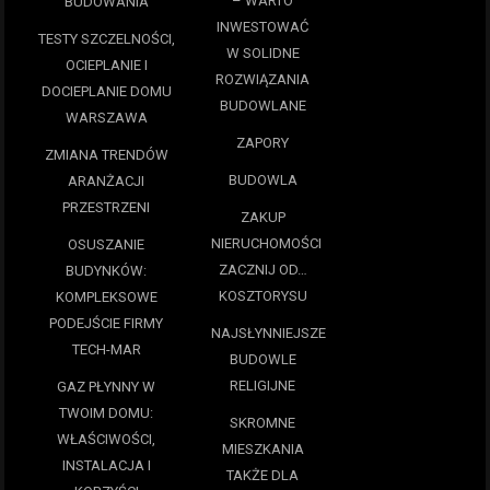
– WARTO
BUDOWANIA
INWESTOWAĆ
TESTY SZCZELNOŚCI,
W SOLIDNE
OCIEPLANIE I
ROZWIĄZANIA
DOCIEPLANIE DOMU
BUDOWLANE
WARSZAWA
ZAPORY
ZMIANA TRENDÓW
BUDOWLA
ARANŻACJI
PRZESTRZENI
ZAKUP
NIERUCHOMOŚCI
OSUSZANIE
ZACZNIJ OD…
BUDYNKÓW:
KOSZTORYSU
KOMPLEKSOWE
PODEJŚCIE FIRMY
NAJSŁYNNIEJSZE
TECH-MAR
BUDOWLE
RELIGIJNE
GAZ PŁYNNY W
TWOIM DOMU:
SKROMNE
WŁAŚCIWOŚCI,
MIESZKANIA
INSTALACJA I
TAKŻE DLA