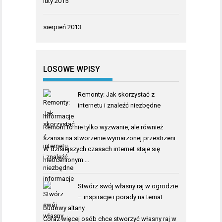
luty 2015
sierpień 2013
LOSOWE WPISY
Remonty: Jak skorzystać z
internetu i znaleźć niezbędne
informacje
Remont to nie tylko wyzwanie, ale również
szansa na stworzenie wymarzonej przestrzeni.
W dzisiejszych czasach internet staje się
nieocenionym …
Stwórz swój własny raj w ogrodzie
– inspiracje i porady na temat
budowy altany
Coraz więcej osób chce stworzyć własny raj w