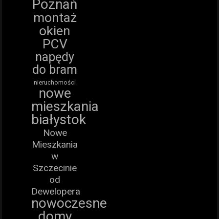
Poznań
montaż
okien
PCV
napędy
do bram
nieruchomości
nowe
mieszkania
białystok
Nowe
Mieszkania
w
Szczecinie
od
Dewelopera
nowoczesne
domy