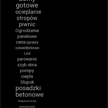
gotowe
ocieplanie
stropów
piwnic
Ogrodzenia
panelowe
cena
oprawy
oświetleniowe
Led
parowanie
szyb okna
pompy
ciepła
Słupsk
posadzki
betonowe
Producent drzwi
zewnętrznych