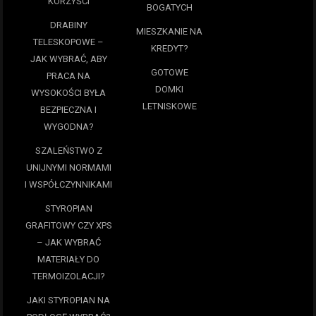
KORZYŚCI
BOGATYCH
DRABINY
MIESZKANIE NA
TELESKOPOWE –
KREDYT?
JAK WYBRAĆ, ABY
GOTOWE
PRACA NA
DOMKI
WYSOKOŚCI BYŁA
LETNISKOWE
BEZPIECZNA I
WYGODNA?
SZALEŃSTWO Z
UNIJNYMI NORMAMI
I WSPÓŁCZYNNIKAMI
STYROPIAN
GRAFITOWY CZY XPS
– JAK WYBRAĆ
MATERIAŁY DO
TERMOIZOLACJI?
JAKI STYROPIAN NA