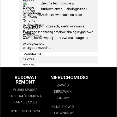
Zielone technologie w
budownictwie – ekologiczne i
energooszczędne rozwiązania na czas
remontu
W dzisiejszych czasach, kiedy wyzwania
związane z ochroną środowiska są wyjątkowo
ważne, coraz więcej ludzi zwraca uwagę na
ekologiczne …
BUDOWA I
NIERUCHOMOŚCI
REMONT
ZAWÓD
W JAKI SPOSÓB
KIEROWNIK
PRZETKAĆ DOMOWĄ
BUDOWY
KANALIZACJĘ?
KILKA SŁÓW O
PANELE SŁONECZNE
BUDOWNICTWIE