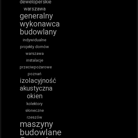
deweloperskie
warszawa
generalny
wykonawca
budowlany
indywidualne
projekty domów
warszawa
instalacje
przeciwpożarowe
poznań
izolacyjność
akustyczna
okien
kolektory
słoneczne
rzeszów
maszyny
budowlane