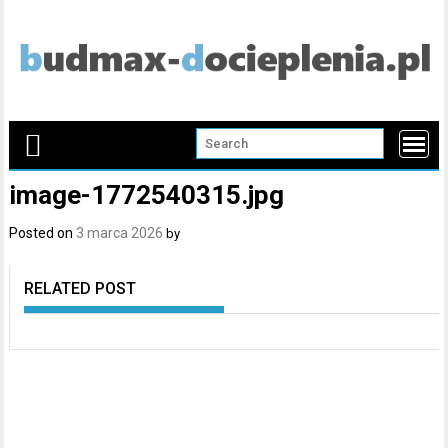
Skip
to
content
image-1772540315.jpg
Posted on
3 marca 2026
by
RELATED POST