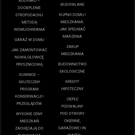
BUDYNKU –
BUDOWLANE
DOCIEPLENIE
KUPNO DOMU I
STROPODACHU
MIESZKANIA.
METODĄ
JAK SPEŁNIAĆ
WDMUCHIWANIA
MARZENIA
GARAŻ W DOMU
ZAKUP
JAK ZAMONTOWAĆ
MIESZKANIA
NOWĄ GŁOWICĘ
BUDOWNICTWO
PRYSZNICOWĄ
EKOLOGICZNE
SUWNICE –
KREDYT
SKUTECZNY
HIPOTECZNY
PROGRAM
KONSERWACJI I
CIEPŁE
PRZEGLĄDÓW
PODWALINY
POD OTWORY
WYSOKIE CENY
OKIENNE,
MIESZKAŃ
GARAŻOWE I IN.
ZACHĘCAJĄ DO