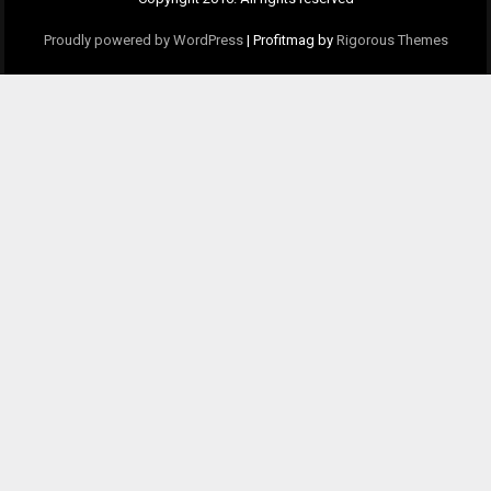
Proudly powered by WordPress
|
Profitmag by
Rigorous Themes