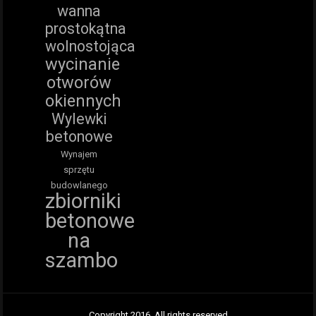
wanna
prostokątna
wolnostojąca
wycinanie
otworów
okiennych
Wylewki
betonowe
Wynajem
sprzętu
budowlanego
zbiorniki
betonowe
na
szambo
Copyright 2016. All rights reserved