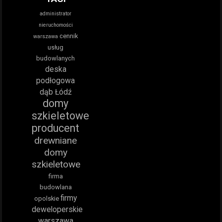
administrator
nieruchomości
cennik
warszawa
usług
budowlanych
deska
podłogowa
dąb Łódź
domy
szkieletowe
producent
drewniane
domy
szkieletowe
firma
budowlana
firmy
opolskie
deweloperskie
warszawa