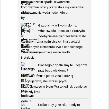
pomieszczeniu spada, stworzenie
komfortowej strefy pracy staje się kluczowe
dla utrzymania wydajności. Aby …
Gaz płynny w Twoim domu:
Właściwości, instalacja i korzyści
Zdobycie energii przez ludzi stało
się jednym z najważniejszych i najbardziej
niezbędnych elementów życia codziennego.
Współcześnie istnieją różne źródła …
Dlaczego popełniamy te 5 błędów
przy budowie domu?
Budowa domu to jedno z najbardziej
ekscytujących, ale i stresujących
przedsięwzięć w życiu. Warto jednak pamiętać,
że każdy krok …
Łóżko przy grzejniku: kiedy to