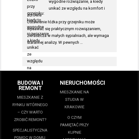
wygodne rozwiązanie, a kiedy
unikać ze względu na komfort i
zdrowie
Ustawienie łóżka przy grzejniku może
wydawać się praktycznym rozwiązaniem,
zwłaszcza w małych sypialniach, ale wymaga
starannej analizy. W pewnych …
BUDOWA I
NIERUCHOMOŚCI
REMONT
MIESZKANIE NA
MIESZKANIE Z
STUDIA W
RYNKU WTÓRNEGO
KRAKOWIE
– CZY WARTO
O CZYM
ZROBIĆ REMONT?
PAMIĘTAĆ PRZY
SPECJALISTYCZNA
KUPNIE
POMOC W DOMU.