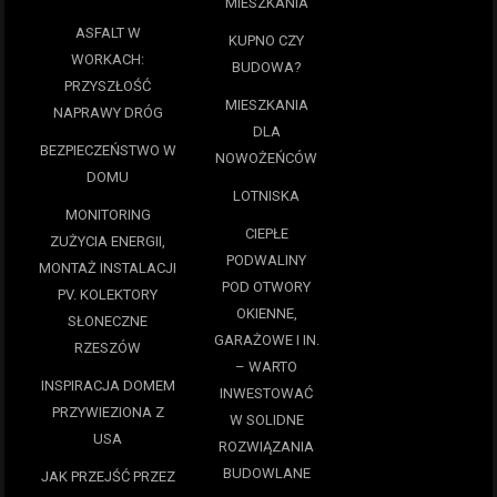
MIESZKANIA
ASFALT W
KUPNO CZY
WORKACH:
BUDOWA?
PRZYSZŁOŚĆ
MIESZKANIA
NAPRAWY DRÓG
DLA
BEZPIECZEŃSTWO W
NOWOŻEŃCÓW
DOMU
LOTNISKA
MONITORING
CIEPŁE
ZUŻYCIA ENERGII,
PODWALINY
MONTAŻ INSTALACJI
POD OTWORY
PV. KOLEKTORY
OKIENNE,
SŁONECZNE
GARAŻOWE I IN.
RZESZÓW
– WARTO
INSPIRACJA DOMEM
INWESTOWAĆ
PRZYWIEZIONA Z
W SOLIDNE
USA
ROZWIĄZANIA
BUDOWLANE
JAK PRZEJŚĆ PRZEZ