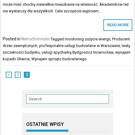
może mieć choćby niewielkie mieszkanie na własność. Akademików też
nie wystarczy dla wszystkich. Całe szczęście wyjściem…
READ MORE
Posted in
Nieruchomości
Tagged
monitoring zużycia energii
,
Producent
drzwi zewnętrznych
,
profesjonalne usługi budowlane w Warszawie
,
testy
szczelności budynku
,
usługi spycharką Bydgoszcz Inowrocław
,
wynajem
koparki Gliwice
,
Wynajem sprzętu budowlanego
«
1
2
OSTATNIE WPISY