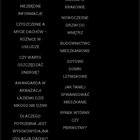
NIEZBĘDNE
KRAKOWIE
INFORMACJE
NOWOCZESNE
CZYSZCZENIE A
DRZWI DO
MYCIE DACHÓW –
WNĘTRZ
RÓŻNICE W
BUDOWNICTWO
USŁUDZE
MIESZKANIOWE
CZY WARTO
GOTOWE
OSZCZĘDZAĆ
DOMKI
ENERGIĘ?
LETNISKOWE
AWANGARDA W
JAK TANIEJ
ARANŻACJI
SFINANSOWAĆ
ŁAZIENKI DZIŚ
MIESZKANIE
NIKOGO NIE DZIWI
RYNEK WTÓRNY
DLACZEGO
CZY
POTRZEBNA JEST
PIERWOTNY?
WYSOKOWYDAJNA
IZOLACJA DACHU?