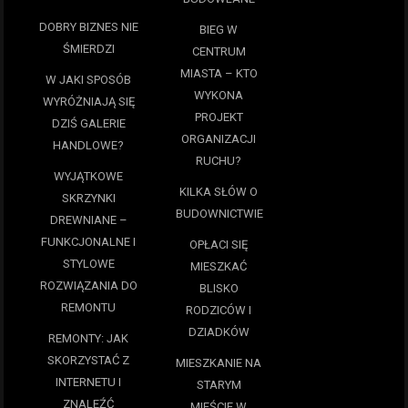
DOBRY BIZNES NIE
BIEG W
ŚMIERDZI
CENTRUM
MIASTA – KTO
W JAKI SPOSÓB
WYKONA
WYRÓŻNIAJĄ SIĘ
PROJEKT
DZIŚ GALERIE
ORGANIZACJI
HANDLOWE?
RUCHU?
WYJĄTKOWE
KILKA SŁÓW O
SKRZYNKI
BUDOWNICTWIE
DREWNIANE –
FUNKCJONALNE I
OPŁACI SIĘ
STYLOWE
MIESZKAĆ
ROZWIĄZANIA DO
BLISKO
REMONTU
RODZICÓW I
DZIADKÓW
REMONTY: JAK
SKORZYSTAĆ Z
MIESZKANIE NA
INTERNETU I
STARYM
ZNALEŹĆ
MIEŚCIE W