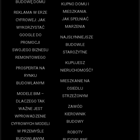
BUDOWĘ DOMU
KUPNO DOMU I
MIESZKANIA.
REKLAMA W ERZE
JAK SPEŁNIAĆ
CYFROWEJ: JAK
MARZENIA
WYKORZYSTAĆ
GOOGLE DO
NAJSŁYNNIEJSZE
PROMOCJI
BUDOWLE
SWOJEGO BIZNESU
STAROŻYTNE
REMONTOWEGO
KUPUJESZ
PROSPERITA NA
NIERUCHOMOŚĆ?
RYNKU
MIESZKANIE NA
BUDOWLANYM
OSIEDLU
MODELE BIM –
STRZEŻONYM
DLACZEGO TAK
ZAWÓD
WAŻNE JEST
KIEROWNIK
WPROWADZENIE
BUDOWY
CYFROWYCH MODELI
W PRZEMYŚLE
ROBOTY
BUDOWLANYM.
BUDOWLANE