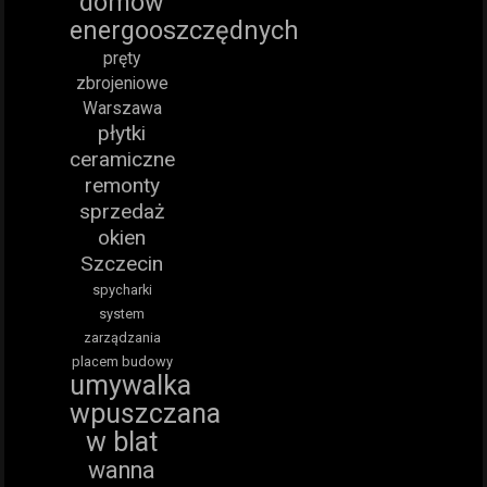
domów
energooszczędnych
pręty
zbrojeniowe
Warszawa
płytki
ceramiczne
remonty
sprzedaż
okien
Szczecin
spycharki
system
zarządzania
placem budowy
umywalka
wpuszczana
w blat
wanna