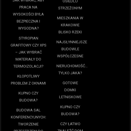
JAK WYBRAĆ, ABY
OSIEDLU
PRACA NA
STRZEŻONYM
WYSOKOŚCI BYŁA
MIESZKANIA W
BEZPIECZNA I
KRAKOWIE
WYGODNA?
BLISKO RZEKI
STYROPIAN
NAJSŁYNNIEJSZE
GRAFITOWY CZY XPS
BUDOWLE
– JAK WYBRAĆ
WSPÓŁCZESNE
MATERIAŁY DO
NIERUCHOMOŚĆ…
TERMOIZOLACJI?
TYLKO JAKA?
KŁOPOTLIWY
GOTOWE
PROBLEM Z OKNAMI
DOMKI
KUPNO CZY
LETNISKOWE
BUDOWA?
KUPNO CZY
BUDOWA SAL
BUDOWA?
KONFERENCYJNYCH:
CZY ŁATWO
TWORZENIE
ZNALEŹĆ DOM