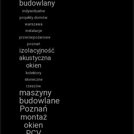
budowlany
indywidualne
projekty domów
warszawa
instalacje
przeciwpożarowe
poznań
izolacyjność
akustyczna
okien
kolektory
słoneczne
rzeszów
maszyny
budowlane
Poznań
montaż
okien
PCV