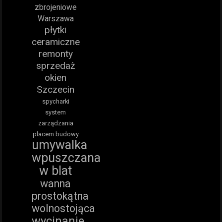
zbrojeniowe
Warszawa
płytki
ceramiczne
remonty
sprzedaż
okien
Szczecin
spycharki
system
zarządzania
placem budowy
umywalka
wpuszczana
w blat
wanna
prostokątna
wolnostojąca
wycinanie