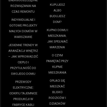
ENERGOOSZCZĘDNE
KUPUJESZ
ROZWIĄZANIA NA
ALBO
CZAS REMONTU
BUDUJESZ
INDYWIDUALNE I
DOM?
GOTOWE PROJEKTY
KUPNO DOMU I
MAŁYCH DOMÓW W
MIESZKANIA.
WARSZAWIE
JAK SPEŁNIAĆ
JESIENNE TRENDY W
MARZENIA
ARANŻACJI WNĘTRZ
O CZYM
– JAK WPROWADZIĆ
PAMIĘTAĆ PRZY
CIEPŁO I
KUPNIE
PRZYTULNOŚĆ DO
MIESZKANIA
SWOJEGO DOMU
OPŁACI SIĘ
PRZEWODY
MIESZKAĆ
ELEKTRYCZNE:
BLISKO
ODKRYJ TAJEMNICE
RODZICÓW I
PRODUKCJI W
DZIADKÓW
FABRYCE KABLI