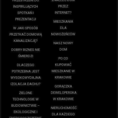
PRZESTRZENI DO
PRZEZ
INSPIRUJĄCYCH
INTERNET?
SPOTKAŃ I
PREZENTACJI
MIESZKANIA
DLA
W JAKI SPOSÓB
NOWOŻEŃCÓW
PRZETKAĆ DOMOWĄ
KANALIZACJĘ?
NASZ NOWY
DOM
DOBRY BIZNES NIE
ŚMIERDZI
PO CO
KUPOWAĆ
DLACZEGO
MIESZKANIE W
POTRZEBNA JEST
KRAKOWIE
WYSOKOWYDAJNA
IZOLACJA DACHU?
GORĄCZKA
DEWELOPERSKA
ZIELONE
W KRAKOWIE
TECHNOLOGIE W
BUDOWNICTWIE –
NIERUCHOMOŚĆ
EKOLOGICZNE I
DLA KAŻDEGO