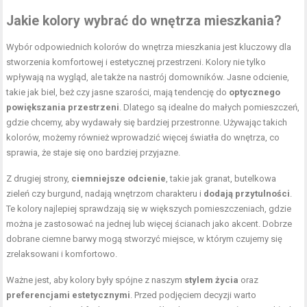
Jakie kolory wybrać do wnętrza mieszkania?
Wybór odpowiednich kolorów do wnętrza mieszkania jest kluczowy dla
stworzenia komfortowej i estetycznej przestrzeni. Kolory nie tylko
wpływają na wygląd, ale także na nastrój domowników. Jasne odcienie,
takie jak biel, beż czy jasne szarości, mają tendencję do
optycznego
powiększania przestrzeni
. Dlatego są idealne do małych pomieszczeń,
gdzie chcemy, aby wydawały się bardziej przestronne. Używając takich
kolorów, możemy również wprowadzić więcej światła do wnętrza, co
sprawia, że staje się ono bardziej przyjazne.
Z drugiej strony,
ciemniejsze odcienie
, takie jak granat, butelkowa
zieleń czy burgund, nadają wnętrzom charakteru i
dodają przytulności
.
Te kolory najlepiej sprawdzają się w większych pomieszczeniach, gdzie
można je zastosować na jednej lub więcej ścianach jako akcent. Dobrze
dobrane ciemne barwy mogą stworzyć miejsce, w którym czujemy się
zrelaksowani i komfortowo.
Ważne jest, aby kolory były spójne z naszym
stylem życia
oraz
preferencjami estetycznymi
. Przed podjęciem decyzji warto