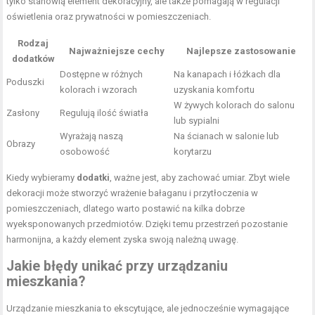
tylko stanowią element dekoracyjny, ale także pomagają w regulacji
oświetlenia oraz prywatności w pomieszczeniach.
Rodzaj
Najważniejsze cechy
Najlepsze zastosowanie
dodatków
Dostępne w różnych
Na kanapach i łóżkach dla
Poduszki
kolorach i wzorach
uzyskania komfortu
W żywych kolorach do salonu
Zasłony
Regulują ilość światła
lub sypialni
Wyrażają naszą
Na ścianach w salonie lub
Obrazy
osobowość
korytarzu
Kiedy wybieramy
dodatki
, ważne jest, aby zachować umiar. Zbyt wiele
dekoracji może stworzyć wrażenie bałaganu i przytłoczenia w
pomieszczeniach, dlatego warto postawić na kilka dobrze
wyeksponowanych przedmiotów. Dzięki temu przestrzeń pozostanie
harmonijna, a każdy element zyska swoją należną uwagę.
Jakie błędy unikać przy urządzaniu
mieszkania?
Urządzanie mieszkania to ekscytujące, ale jednocześnie wymagające