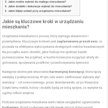
Jakie meble wybrać do małego mieszkania?
Jakie dodatki i dekoracje wybrać do mieszkania?
Jakie błędy unikać przy urządzaniu mieszkania?
Jakie są kluczowe kroki w urządzaniu
mieszkania?
Urządzanie mieszkania to proces, który wymaga staranności i
przemyślenia. Kluczowym krokiem jest
zaplanowanie przestrzeni
, co
pozwala na efektywne wykorzystanie dostępnych metrów kwadratowych.
Na początku warto określić, jakie funkcje ma spełniać każde
pomieszczenie. Na przykład, w kuchni konieczne mogą być strefy do
gotowania, spożywania posiłków i przechowywania żywności.
Następnie istotne jest stworzenie
harmonijnej koncepcji
, która łączy
estetykę z praktycznością. W tym celu warto zdefiniować wybrany styl
aranżacji – od nowoczesnego, przez skandynawski, aż po klasyczny.
Dzięki temu meble, kolory i dodatki będą ze sobą spójne, co wpłynie na
ogólny odbiór wnętrza.
Podczas urządzania mieszkania warto także uwzględnić ograniczenia
budżetowe
. Przed podjęciem jakichkolwiek decyzji dotyczących