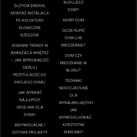
BUDUJESZ
ZUŻYCIA ENERGII,
DOM?
MONTAŻ INSTALACJI
NOWY DOM
PV. KOLEKTORY
SŁONECZNE
GDZIE KUPIĆ
RZESZÓW
DOM LUB
MIESZKANIE?
JESIENNE TRENDY W
ARANŻACJI WNĘTRZ
DOM CZY
– JAK WPROWADZIĆ
MIESZKANIE W
CIEPŁO I
BLOKU?
PRZYTULNOŚĆ DO
TECHNIKI
SWOJEGO DOMU
NEGOCJACYJNE
JAK WYBRAĆ
DLA
NAJLEPSZY
WYNAJMUJĄCYCH:
GRZEJNIK DLA
JAK
DOMU
WYNEGOCJOWAĆ
KORZYSTNE
INDYWIDUALNE I
WARUNKI?
GOTOWE PROJEKTY