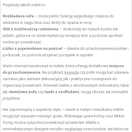
Przykłady takich mebli to:
Rozkładana sofa
– może pełnić funkcję wygodnego miejsca do
siedzenia w ciągu dnia oraz strefy do spania w nocy.
Stół z możliwością rozłożenia
– doskonały do małych kuchni lub
jadalni, gdzie na co dzień wystarczy mniejszy stół, a podczas spotkań
można go powiększyć.
Łóżko z pojemnikiem na pościel
– idealne do przechowywania kołder i
poduszek, co pomoże utrzymać porządek w sypialni.
Warto również inwestować w meble, które oferują dodatkowe
miejsce
do przechowywania
. Na przykład,
komody
czy półki mogą być używane
zarówno jako element dekoracyjny, jak i praktyczne rozwiązanie do
organizacji przestrzeni. Również meble z wbudowanymi schowkami, takie
jak
stumilowe pufy
czy
ławki z szufladami
, mogą okazać się niezwykle
przydatne.
Nie zapominajmy o aspekcie stylu – nawet w małym mieszkaniu meble
mogą być wyrazem naszego gustu. Wybierając jasne kolory oraz lekkie
formy, można optycznie powiększyć przestrzeń. Meble o
minimalistycznym designie nie tylko wyglądają nowocześnie, ale także nie