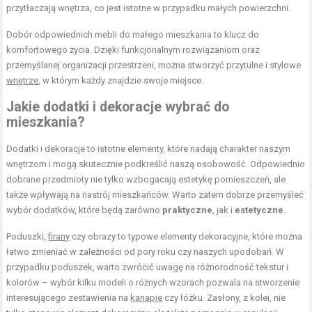
przytłaczają wnętrza, co jest istotne w przypadku małych powierzchni.
Dobór odpowiednich mebli do małego mieszkania to klucz do
komfortowego życia. Dzięki funkcjonalnym rozwiązaniom oraz
przemyślanej organizacji przestrzeni, można stworzyć przytulne i stylowe
wnętrze
, w którym każdy znajdzie swoje miejsce.
Jakie dodatki i dekoracje wybrać do
mieszkania?
Dodatki i dekoracje to istotne elementy, które nadają charakter naszym
wnętrzom i mogą skutecznie podkreślić naszą osobowość. Odpowiednio
dobrane przedmioty nie tylko wzbogacają estetykę pomieszczeń, ale
także wpływają na nastrój mieszkańców. Warto zatem dobrze przemyśleć
wybór dodatków, które będą zarówno
praktyczne
, jak i
estetyczne
.
Poduszki,
firany
czy obrazy to typowe elementy dekoracyjne, które można
łatwo zmieniać w zależności od pory roku czy naszych upodobań. W
przypadku poduszek, warto zwrócić uwagę na różnorodność tekstur i
kolorów – wybór kilku modeli o różnych wzorach pozwala na stworzenie
interesującego zestawienia na
kanapie
czy łóżku. Zasłony, z kolei, nie