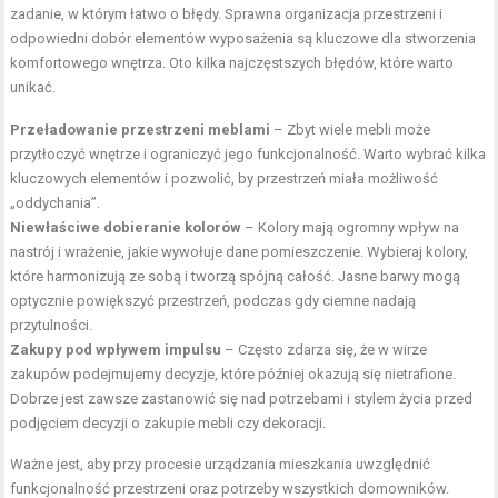
zadanie, w którym łatwo o błędy. Sprawna organizacja przestrzeni i
odpowiedni dobór elementów wyposażenia są kluczowe dla stworzenia
komfortowego wnętrza. Oto kilka najczęstszych błędów, które warto
unikać.
Przeładowanie przestrzeni meblami
– Zbyt wiele mebli może
przytłoczyć wnętrze i ograniczyć jego funkcjonalność. Warto wybrać kilka
kluczowych elementów i pozwolić, by przestrzeń miała możliwość
„oddychania”.
Niewłaściwe dobieranie kolorów
– Kolory mają ogromny wpływ na
nastrój i wrażenie, jakie wywołuje dane pomieszczenie. Wybieraj kolory,
które harmonizują ze sobą i tworzą spójną całość. Jasne barwy mogą
optycznie powiększyć przestrzeń, podczas gdy ciemne nadają
przytulności.
Zakupy pod wpływem impulsu
– Często zdarza się, że w wirze
zakupów podejmujemy decyzje, które później okazują się nietrafione.
Dobrze jest zawsze zastanowić się nad potrzebami i stylem życia przed
podjęciem decyzji o zakupie mebli czy dekoracji.
Ważne jest, aby przy procesie urządzania mieszkania uwzględnić
funkcjonalność przestrzeni oraz potrzeby wszystkich domowników.