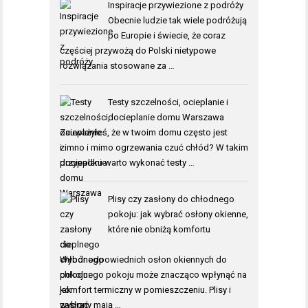
Inspiracje przywiezione z podróży
Obecnie ludzie tak wiele podróżują
po Europie i świecie, że coraz
częściej przywożą do Polski nietypowe
rozwiązania stosowane za …
Testy szczelności, ocieplanie i
docieplanie domu Warszawa
Zauważyłeś, że w twoim domu często jest
zimno i mimo ogrzewania czuć chłód? W takim
przypadku warto wykonać testy …
Plisy czy zasłony do chłodnego
pokoju: jak wybrać osłony okienne,
które nie obniżą komfortu
cieplnego
Wybór odpowiednich osłon okiennych do
chłodnego pokoju może znacząco wpłynąć na
komfort termiczny w pomieszczeniu. Plisy i
zasłony mają …