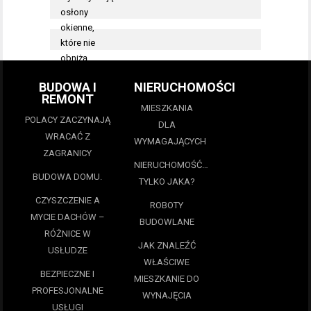
BUDOWA I
NIERUCHOMOŚCI
REMONT
MIESZKANIA
POLACY ZACZYNAJĄ
DLA
WRACAĆ Z
WYMAGAJĄCYCH
ZAGRANICY
NIERUCHOMOŚĆ…
BUDOWA DOMU.
TYLKO JAKA?
CZYSZCZENIE A
ROBOTY
MYCIE DACHÓW –
BUDOWLANE
RÓŻNICE W
JAK ZNALEŹĆ
USŁUDZE
WŁAŚCIWE
BEZPIECZNE I
MIESZKANIE DO
PROFESJONALNE
WYNAJĘCIA
USŁUGI