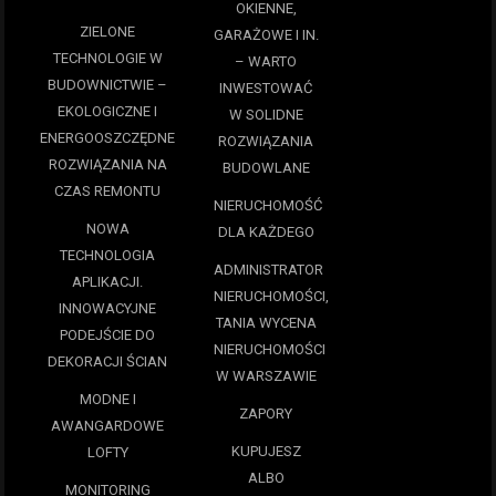
OKIENNE,
ZIELONE
GARAŻOWE I IN.
TECHNOLOGIE W
– WARTO
BUDOWNICTWIE –
INWESTOWAĆ
EKOLOGICZNE I
W SOLIDNE
ENERGOOSZCZĘDNE
ROZWIĄZANIA
ROZWIĄZANIA NA
BUDOWLANE
CZAS REMONTU
NIERUCHOMOŚĆ
NOWA
DLA KAŻDEGO
TECHNOLOGIA
ADMINISTRATOR
APLIKACJI.
NIERUCHOMOŚCI,
INNOWACYJNE
TANIA WYCENA
PODEJŚCIE DO
NIERUCHOMOŚCI
DEKORACJI ŚCIAN
W WARSZAWIE
MODNE I
ZAPORY
AWANGARDOWE
KUPUJESZ
LOFTY
ALBO
MONITORING