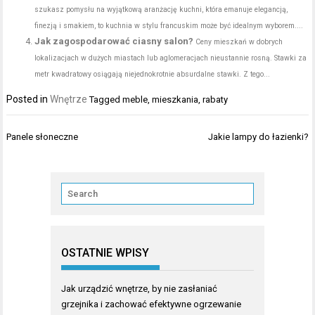
szukasz pomysłu na wyjątkową aranżację kuchni, która emanuje elegancją,
finezją i smakiem, to kuchnia w stylu francuskim może być idealnym wyborem....
Jak zagospodarować ciasny salon?
Ceny mieszkań w dobrych
lokalizacjach w dużych miastach lub aglomeracjach nieustannie rosną. Stawki za
metr kwadratowy osiągają niejednokrotnie absurdalne stawki. Z tego...
Posted in
Wnętrze
Tagged
meble
,
mieszkania
,
rabaty
Nawigacja
Panele słoneczne
Jakie lampy do łazienki?
wpisu
OSTATNIE WPISY
Jak urządzić wnętrze, by nie zasłaniać
grzejnika i zachować efektywne ogrzewanie