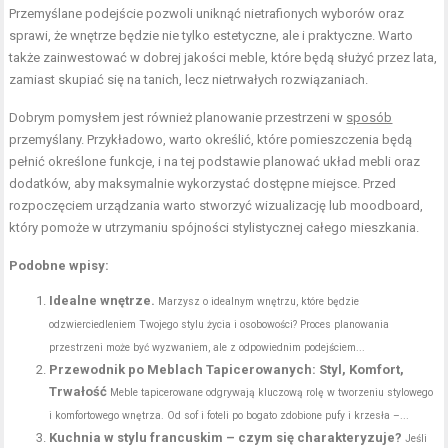
Przemyślane podejście pozwoli uniknąć nietrafionych wyborów oraz
sprawi, że wnętrze będzie nie tylko estetyczne, ale i praktyczne. Warto
także zainwestować w dobrej jakości meble, które będą służyć przez lata,
zamiast skupiać się na tanich, lecz nietrwałych rozwiązaniach.
Dobrym pomysłem jest również planowanie przestrzeni w
sposób
przemyślany. Przykładowo, warto określić, które pomieszczenia będą
pełnić określone funkcje, i na tej podstawie planować układ mebli oraz
dodatków, aby maksymalnie wykorzystać dostępne miejsce. Przed
rozpoczęciem urządzania warto stworzyć wizualizację lub moodboard,
który pomoże w utrzymaniu spójności stylistycznej całego mieszkania.
Podobne wpisy:
Idealne wnętrze.
Marzysz o idealnym wnętrzu, które będzie
odzwierciedleniem Twojego stylu życia i osobowości? Proces planowania
przestrzeni może być wyzwaniem, ale z odpowiednim podejściem...
Przewodnik po Meblach Tapicerowanych: Styl, Komfort,
Trwałość
Meble tapicerowane odgrywają kluczową rolę w tworzeniu stylowego
i komfortowego wnętrza. Od sof i foteli po bogato zdobione pufy i krzesła –...
Kuchnia w stylu francuskim – czym się charakteryzuje?
Jeśli