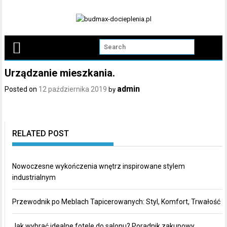
Skip
to
content
Urządzanie mieszkania.
admin
Posted on
12 października 2019
by
RELATED POST
Nowoczesne wykończenia wnętrz inspirowane stylem
industrialnym
Przewodnik po Meblach Tapicerowanych: Styl, Komfort, Trwałość
Jak wybrać idealne fotele do salonu? Poradnik zakupowy