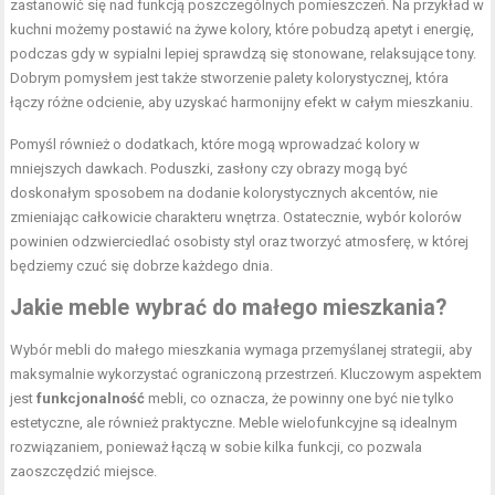
zastanowić się nad funkcją poszczególnych pomieszczeń. Na przykład w
kuchni możemy postawić na żywe kolory, które pobudzą apetyt i energię,
podczas gdy w sypialni lepiej sprawdzą się stonowane, relaksujące tony.
Dobrym pomysłem jest także stworzenie palety kolorystycznej, która
łączy różne odcienie, aby uzyskać harmonijny efekt w całym mieszkaniu.
Pomyśl również o dodatkach, które mogą wprowadzać kolory w
mniejszych dawkach. Poduszki, zasłony czy obrazy mogą być
doskonałym sposobem na dodanie kolorystycznych akcentów, nie
zmieniając całkowicie charakteru wnętrza. Ostatecznie, wybór kolorów
powinien odzwierciedlać osobisty styl oraz tworzyć atmosferę, w której
będziemy czuć się dobrze każdego dnia.
Jakie meble wybrać do małego mieszkania?
Wybór mebli do małego mieszkania wymaga przemyślanej strategii, aby
maksymalnie wykorzystać ograniczoną przestrzeń. Kluczowym aspektem
jest
funkcjonalność
mebli, co oznacza, że powinny one być nie tylko
estetyczne, ale również praktyczne. Meble wielofunkcyjne są idealnym
rozwiązaniem, ponieważ łączą w sobie kilka funkcji, co pozwala
zaoszczędzić miejsce.