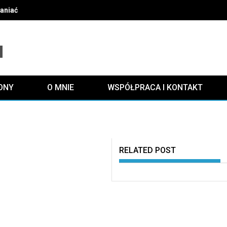
słaniać grzejnika i zachować efektywne ogrzewanie oraz estetykę
ONY
O MNIE
WSPÓŁPRACA I KONTAKT
RELATED POST