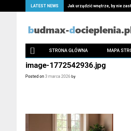
Skip
LATEST NEWS
Jak urządzić wnętrze, by nie za
to
content
STRONA GŁÓWNA
MAPA STR
image-1772542936.jpg
Posted on
3 marca 2026
by