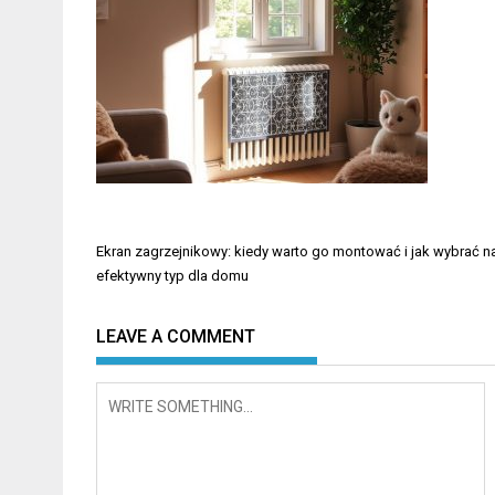
Nawigacja
Ekran zagrzejnikowy: kiedy warto go montować i jak wybrać na
wpisu
efektywny typ dla domu
LEAVE A COMMENT