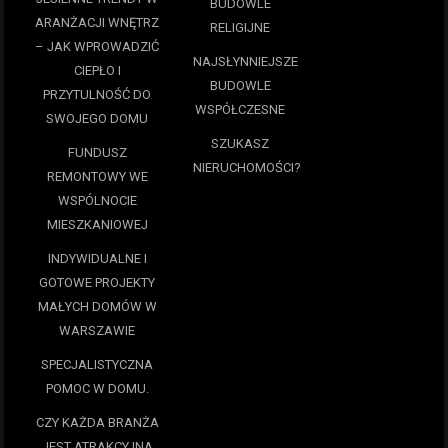
BUDOWLE
ARANŻACJI WNĘTRZ
RELIGIJNE
– JAK WPROWADZIĆ
NAJSŁYNNIEJSZE
CIEPŁO I
BUDOWLE
PRZYTULNOŚĆ DO
WSPÓŁCZESNE
SWOJEGO DOMU
SZUKASZ
FUNDUSZ
NIERUCHOMOŚCI?
REMONTOWY WE
WSPÓLNOCIE
MIESZKANIOWEJ
INDYWIDUALNE I
GOTOWE PROJEKTY
MAŁYCH DOMÓW W
WARSZAWIE
SPECJALISTYCZNA
POMOC W DOMU.
CZY KAŻDA BRANŻA
JEST ATRAKCYJNA