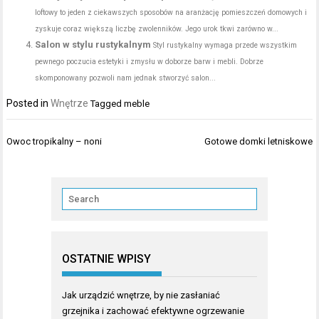
loftowy to jeden z ciekawszych sposobów na aranżację pomieszczeń domowych i
zyskuje coraz większą liczbę zwolenników. Jego urok tkwi zarówno w...
Salon w stylu rustykalnym
Styl rustykalny wymaga przede wszystkim
pewnego poczucia estetyki i zmysłu w doborze barw i mebli. Dobrze
skomponowany pozwoli nam jednak stworzyć salon...
Posted in
Wnętrze
Tagged
meble
Nawigacja
Owoc tropikalny – noni
Gotowe domki letniskowe
wpisu
OSTATNIE WPISY
Jak urządzić wnętrze, by nie zasłaniać
grzejnika i zachować efektywne ogrzewanie