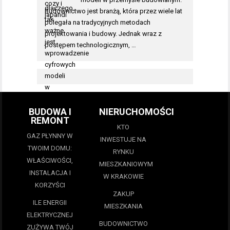
Budownictwo jest branżą, która przez wiele lat
polegała na tradycyjnych metodach
projektowania i budowy. Jednak wraz z
postępem technologicznym, …
BUDOWA I
NIERUCHOMOŚCI
REMONT
KTO
GAZ PŁYNNY W
INWESTUJE NA
TWOIM DOMU:
RYNKU
WŁAŚCIWOŚCI,
MIESZKANIOWYM
INSTALACJA I
W KRAKOWIE
KORZYŚCI
ZAKUP
ILE ENERGII
MIESZKANIA
ELEKTRYCZNEJ
BUDOWNICTWO
ZUŻYWA TWÓJ