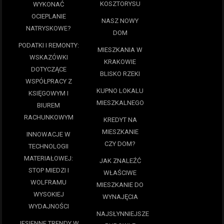
KOSZTORYSU
WYKONAĆ
OCIEPLANIE
NASZ NOWY
NATRYSKOWE?
DOM
PODATKI I REMONTY:
MIESZKANIA W
WSKAZÓWKI
KRAKOWIE
DOTYCZĄCE
BLISKO RZEKI
WSPÓŁPRACY Z
KUPNO LOKALU
KSIĘGOWYM I
MIESZKALNEGO
BIUREM
RACHUNKOWYM
KREDYT NA
MIESZKANIE
INNOWACJE W
CZY DOM?
TECHNOLOGII
MATERIAŁOWEJ:
JAK ZNALEŹĆ
STOP MIEDZI I
WŁAŚCIWE
WOLFRAMU
MIESZKANIE DO
WYSOKIEJ
WYNAJĘCIA
WYDAJNOŚCI
NAJSŁYNNIEJSZE
JESIENNE TRENDY W