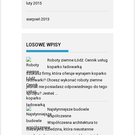
luty 2015
sierpień 2013
LOSOWE WPISY
Roboty ziemne Łódź. Cennik usług
koparko ładowarką
Szukasz firmy, która oferuje wynajem koparko
ładowarki? Chcesz wykonać roboty ziemne
jednak nie posiadasz odpowiedniego do tego
sprzętu? Jesteś …
Najsłynniejsze budowle
współczesne
Współczesna architektura to
niezwykła dziedzina, która nieustannie