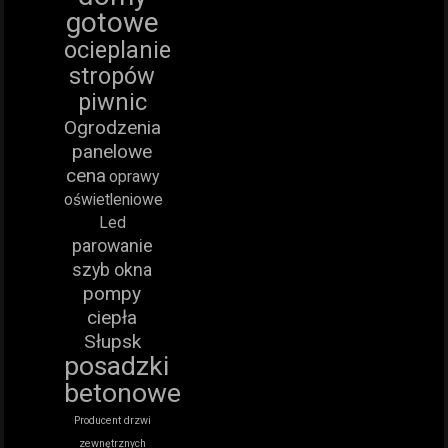
gotowe
ocieplanie
stropów
piwnic
Ogrodzenia
panelowe
cena
oprawy
oświetleniowe
Led
parowanie
szyb okna
pompy
ciepła
Słupsk
posadzki
betonowe
Producent drzwi
zewnętrznych