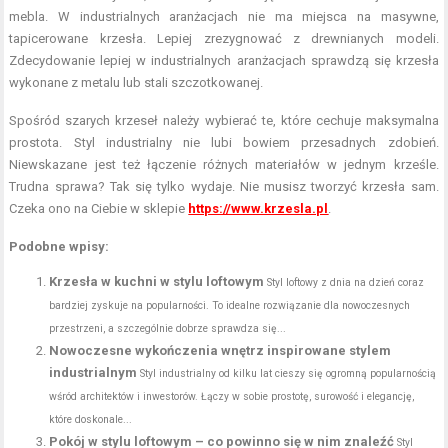
mebla. W industrialnych aranżacjach nie ma miejsca na masywne,
tapicerowane krzesła. Lepiej zrezygnować z drewnianych modeli.
Zdecydowanie lepiej w industrialnych aranżacjach sprawdzą się krzesła
wykonane z metalu lub stali szczotkowanej.
Spośród szarych krzeseł należy wybierać te, które cechuje maksymalna
prostota. Styl industrialny nie lubi bowiem przesadnych zdobień.
Niewskazane jest też łączenie różnych materiałów w jednym krześle.
Trudna sprawa? Tak się tylko wydaje. Nie musisz tworzyć krzesła sam.
Czeka ono na Ciebie w sklepie
https://www.krzesla.pl
.
Podobne wpisy:
Krzesła w kuchni w stylu loftowym
Styl loftowy z dnia na dzień coraz
bardziej zyskuje na popularności. To idealne rozwiązanie dla nowoczesnych
przestrzeni, a szczególnie dobrze sprawdza się...
Nowoczesne wykończenia wnętrz inspirowane stylem
industrialnym
Styl industrialny od kilku lat cieszy się ogromną popularnością
wśród architektów i inwestorów. Łączy w sobie prostotę, surowość i elegancję,
które doskonale...
Pokój w stylu loftowym – co powinno się w nim znaleźć
Styl