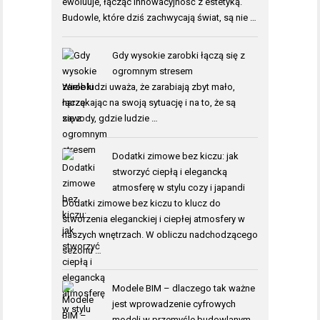
ewoluuje, łącząc innowacyjność z estetyką.
Budowle, które dziś zachwycają świat, są nie …
Gdy wysokie zarobki łączą się z
ogromnym stresem
Wiele ludzi uważa, że zarabiają zbyt mało,
narzekając na swoją sytuację i na to, że są
zawody, gdzie ludzie …
Dodatki zimowe bez kiczu: jak
stworzyć ciepłą i elegancką
atmosferę w stylu cozy i japandi
Dodatki zimowe bez kiczu to klucz do
stworzenia eleganckiej i ciepłej atmosfery w
naszych wnętrzach. W obliczu nadchodzącego
sezonu …
Modele BIM – dlaczego tak ważne
jest wprowadzenie cyfrowych
modeli w przemyśle budowlanym.