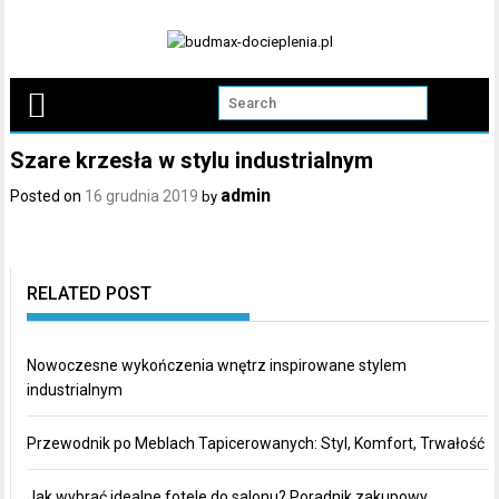
Skip
to
content
Szare krzesła w stylu industrialnym
admin
Posted on
16 grudnia 2019
by
RELATED POST
Nowoczesne wykończenia wnętrz inspirowane stylem
industrialnym
Przewodnik po Meblach Tapicerowanych: Styl, Komfort, Trwałość
Jak wybrać idealne fotele do salonu? Poradnik zakupowy