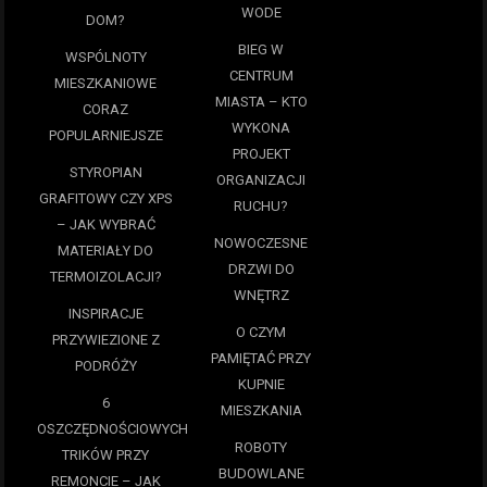
WODE
DOM?
BIEG W
WSPÓLNOTY
CENTRUM
MIESZKANIOWE
MIASTA – KTO
CORAZ
WYKONA
POPULARNIEJSZE
PROJEKT
STYROPIAN
ORGANIZACJI
GRAFITOWY CZY XPS
RUCHU?
– JAK WYBRAĆ
NOWOCZESNE
MATERIAŁY DO
DRZWI DO
TERMOIZOLACJI?
WNĘTRZ
INSPIRACJE
O CZYM
PRZYWIEZIONE Z
PAMIĘTAĆ PRZY
PODRÓŻY
KUPNIE
6
MIESZKANIA
OSZCZĘDNOŚCIOWYCH
ROBOTY
TRIKÓW PRZY
BUDOWLANE
REMONCIE – JAK