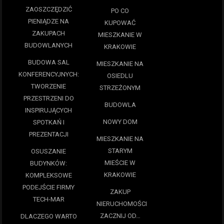
ZAOSZCZĘDZIĆ
PO CO
PIENIĄDZE NA
KUPOWAĆ
ZAKUPACH
MIESZKANIE W
BUDOWLANYCH
KRAKOWIE
BUDOWA SAL
MIESZKANIE NA
KONFERENCYJNYCH:
OSIEDLU
TWORZENIE
STRZEŻONYM
PRZESTRZENI DO
BUDOWLA
INSPIRUJĄCYCH
NOWY DOM
SPOTKAŃ I
PREZENTACJI
MIESZKANIE NA
STARYM
OSUSZANIE
MIEŚCIE W
BUDYNKÓW:
KRAKOWIE
KOMPLEKSOWE
PODEJŚCIE FIRMY
ZAKUP
TECH-MAR
NIERUCHOMOŚCI
ZACZNIJ OD…
DLACZEGO WARTO