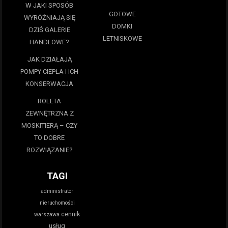
W JAKI SPOSÓB
GOTOWE
WYRÓŻNIAJĄ SIĘ
DOMKI
DZIŚ GALERIE
LETNISKOWE
HANDLOWE?
JAK DZIAŁAJĄ
POMPY CIEPŁA I ICH
KONSERWACJA
ROLETA
ZEWNĘTRZNA Z
MOSKITIERĄ – CZY
TO DOBRE
ROZWIĄZANIE?
TAGI
administrator
nieruchomości
cennik
warszawa
usług