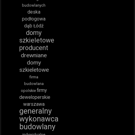
budowlanych
deska
podłogowa
dąb Łódź
domy
szkieletowe
producent
drewniane
domy
szkieletowe
firma
budowlana
firmy
opolskie
deweloperskie
warszawa
generalny
wykonawca
budowlany
indywidualne