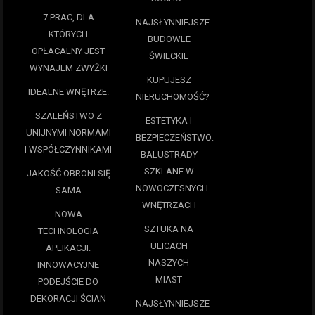
7 PRAC, DLA
NAJSŁYNNIEJSZE
KTÓRYCH
BUDOWLE
OPŁACALNY JEST
ŚWIECKIE
WYNAJEM ZWYŻKI
KUPUJESZ
IDEALNE WNĘTRZE.
NIERUCHOMOŚĆ?
SZALEŃSTWO Z
ESTETYKA I
UNIJNYMI NORMAMI
BEZPIECZEŃSTWO:
I WSPÓŁCZYNNIKAMI
BALUSTRADY
SZKLANE W
JAKOŚĆ OBRONI SIĘ
NOWOCZESNYCH
SAMA
WNĘTRZACH
NOWA
SZTUKA NA
TECHNOLOGIA
ULICACH
APLIKACJI.
NASZYCH
INNOWACYJNE
MIAST
PODEJŚCIE DO
DEKORACJI ŚCIAN
NAJSŁYNNIEJSZE