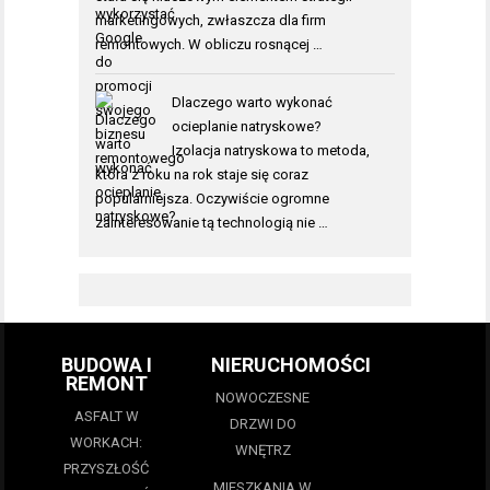
marketingowych, zwłaszcza dla firm
remontowych. W obliczu rosnącej …
Dlaczego warto wykonać
ocieplanie natryskowe?
Izolacja natryskowa to metoda,
która z roku na rok staje się coraz
popularniejsza. Oczywiście ogromne
zainteresowanie tą technologią nie …
BUDOWA I
NIERUCHOMOŚCI
REMONT
NOWOCZESNE
ASFALT W
DRZWI DO
WORKACH:
WNĘTRZ
PRZYSZŁOŚĆ
MIESZKANIA W