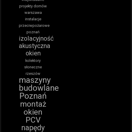
projekty domów
warszawa
instalacje
przeciwpożarowe
poznań
izolacyjność
akustyczna
okien
kolektory
słoneczne
rzeszów
maszyny
budowlane
Poznań
montaż
okien
PCV
napędy