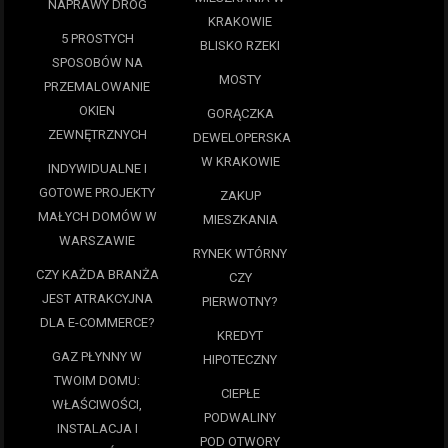
NAPRAWY DRÓG
KRAKOWIE
5 PROSTYCH
BLISKO RZEKI
SPOSOBÓW NA
MOSTY
PRZEMALOWANIE
OKIEN
GORĄCZKA
ZEWNĘTRZNYCH
DEWELOPERSKA
W KRAKOWIE
INDYWIDUALNE I
GOTOWE PROJEKTY
ZAKUP
MAŁYCH DOMÓW W
MIESZKANIA
WARSZAWIE
RYNEK WTÓRNY
CZY KAŻDA BRANŻA
CZY
JEST ATRAKCYJNA
PIERWOTNY?
DLA E-COMMERCE?
KREDYT
GAZ PŁYNNY W
HIPOTECZNY
TWOIM DOMU:
CIEPŁE
WŁAŚCIWOŚCI,
PODWALINY
INSTALACJA I
POD OTWORY