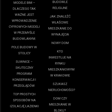
BUDOWLE
MODELE BIM –
RELIGIJNE
DLACZEGO TAK
WAŻNE JEST
JAK ZNALEŹĆ
WPROWADZENIE
WŁAŚCIWE
CYFROWYCH MODELI
MIESZKANIE DO
W PRZEMYŚLE
WYNAJĘCIA
BUDOWLANYM.
NOWY DOM
POLE BUDOWY W
KTO
STOLICY
INWESTUJE NA
SUWNICE –
RYNKU
SKUTECZNY
MIESZKANIOWYM
PROGRAM
W KRAKOWIE
KONSERWACJI I
SZUKASZ
PRZEGLĄDÓW
NIERUCHOMOŚCI?
TOP PROSTYCH
DOM CZY
SPOSOBÓW NA
MIESZKANIE W
IZOLACJĘ ŁAZIENKI
BLOKU?