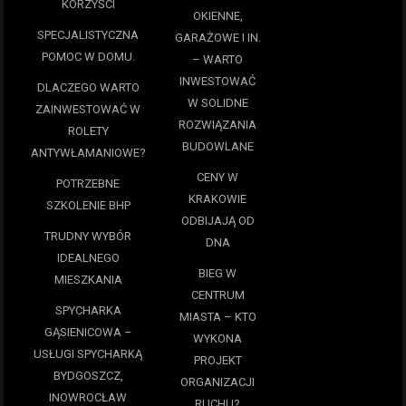
KORZYŚCI
OKIENNE,
SPECJALISTYCZNA
GARAŻOWE I IN.
POMOC W DOMU.
– WARTO
INWESTOWAĆ
DLACZEGO WARTO
W SOLIDNE
ZAINWESTOWAĆ W
ROZWIĄZANIA
ROLETY
BUDOWLANE
ANTYWŁAMANIOWE?
CENY W
POTRZEBNE
KRAKOWIE
SZKOLENIE BHP
ODBIJAJĄ OD
TRUDNY WYBÓR
DNA
IDEALNEGO
BIEG W
MIESZKANIA
CENTRUM
SPYCHARKA
MIASTA – KTO
GĄSIENICOWA –
WYKONA
USŁUGI SPYCHARKĄ
PROJEKT
BYDGOSZCZ,
ORGANIZACJI
INOWROCŁAW
RUCHU?