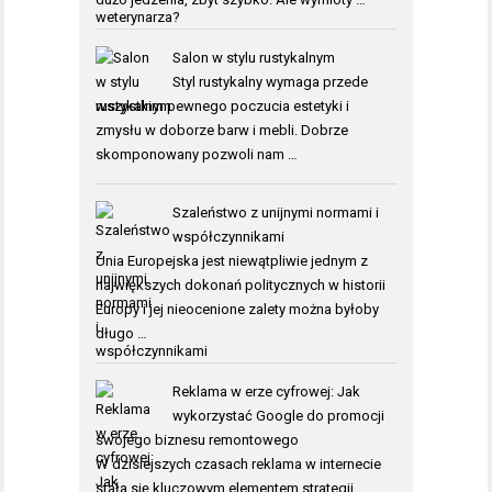
Salon w stylu rustykalnym
Styl rustykalny wymaga przede
wszystkim pewnego poczucia estetyki i
zmysłu w doborze barw i mebli. Dobrze
skomponowany pozwoli nam …
Szaleństwo z unijnymi normami i
współczynnikami
Unia Europejska jest niewątpliwie jednym z
największych dokonań politycznych w historii
Europy i jej nieocenione zalety można byłoby
długo …
Reklama w erze cyfrowej: Jak
wykorzystać Google do promocji
swojego biznesu remontowego
W dzisiejszych czasach reklama w internecie
stała się kluczowym elementem strategii