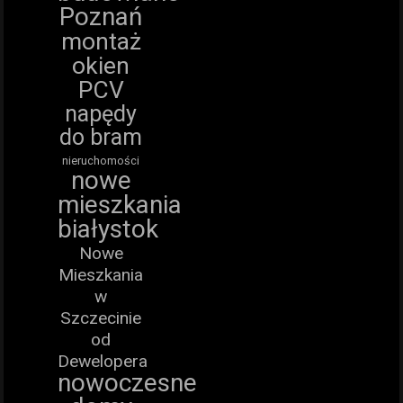
Poznań
montaż
okien
PCV
napędy
do bram
nieruchomości
nowe
mieszkania
białystok
Nowe
Mieszkania
w
Szczecinie
od
Dewelopera
nowoczesne