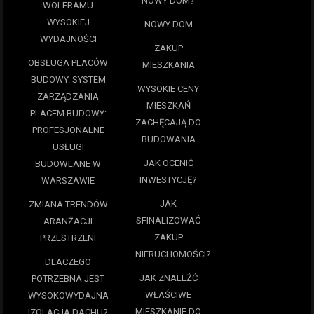
NOWY DOM?
WOLFRAMU
WYSOKIEJ
NOWY DOM
WYDAJNOŚCI
ZAKUP
OBSŁUGA PLACÓW
MIESZKANIA
BUDOWY. SYSTEM
WYSOKIE CENY
ZARZĄDZANIA
MIESZKAŃ
PLACEM BUDOWY:
ZACHĘCAJĄ DO
PROFESJONALNE
BUDOWANIA
USŁUGI
JAK OCENIĆ
BUDOWLANE W
INWESTYCJĘ?
WARSZAWIE
JAK
ZMIANA TRENDÓW
SFINALIZOWAĆ
ARANŻACJI
ZAKUP
PRZESTRZENI
NIERUCHOMOŚCI?
DLACZEGO
JAK ZNALEŹĆ
POTRZEBNA JEST
WŁAŚCIWE
WYSOKOWYDAJNA
MIESZKANIE DO
IZOLACJA DACHU?