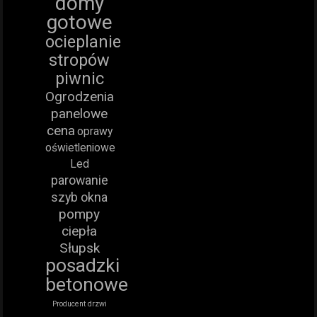
domy
gotowe
ocieplanie
stropów
piwnic
Ogrodzenia
panelowe
cena
oprawy
oświetleniowe
Led
parowanie
szyb okna
pompy
ciepła
Słupsk
posadzki
betonowe
Producent drzwi