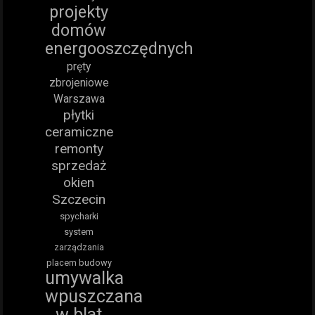
projekty
domów
energooszczędnych
pręty
zbrojeniowe
Warszawa
płytki
ceramiczne
remonty
sprzedaż
okien
Szczecin
spycharki
system
zarządzania
placem budowy
umywalka
wpuszczana
w blat