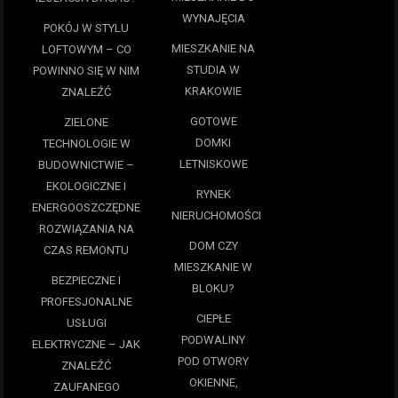
WYNAJĘCIA
POKÓJ W STYLU
MIESZKANIE NA
LOFTOWYM – CO
STUDIA W
POWINNO SIĘ W NIM
KRAKOWIE
ZNALEŹĆ
GOTOWE
ZIELONE
DOMKI
TECHNOLOGIE W
LETNISKOWE
BUDOWNICTWIE –
EKOLOGICZNE I
RYNEK
ENERGOOSZCZĘDNE
NIERUCHOMOŚCI
ROZWIĄZANIA NA
DOM CZY
CZAS REMONTU
MIESZKANIE W
BEZPIECZNE I
BLOKU?
PROFESJONALNE
CIEPŁE
USŁUGI
PODWALINY
ELEKTRYCZNE – JAK
POD OTWORY
ZNALEŹĆ
OKIENNE,
ZAUFANEGO