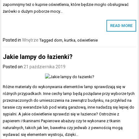
zapomnijmy też o kupnie oświetlenia, które będzie mogło obsługiwać
żarówki o dużym poborze mocy…
READ MORE
Posted in
Wnętrze
Tagged
dom
,
kurtka
,
oświetlenie
Jakie lampy do łazienki?
Posted on
21 października 2019
Różne materiały do wykonywania elementów lamp sprawdzają się w
różnych przypadkach. Inne cechy lamp będą pożądane przy wyborze tych
przeznaczonych do umieszczenia na zewnątrz budynku, na przykład na
tarasie czy werandzie lub pod wiatą garażową, inne nadadzą się lepiej do
sypialni. A jakie oświetlenie sprawdzi się w łazience? Ostrożnie z
papierem i tkaninami Papierowe abażury czy te wykonane z tkanin
naturalnych, takich jak len, bawełna czy jedwab z pewnością mogą
wydawać się elementem wystroju, dzięki…