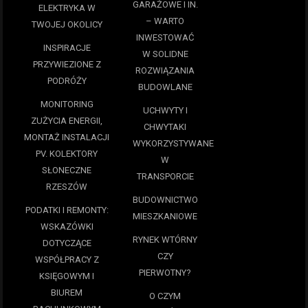
GARAŻOWE I IN.
ELEKTRYKA W
– WARTO
TWOJEJ OKOLICY
INWESTOWAĆ
INSPIRACJE
W SOLIDNE
PRZYWIEZIONE Z
ROZWIĄZANIA
PODRÓŻY
BUDOWLANE
MONITORING
UCHWYTY I
ZUŻYCIA ENERGII,
CHWYTAKI
MONTAŻ INSTALACJI
WYKORZYSTYWANE
PV. KOLEKTORY
W
SŁONECZNE
TRANSPORCIE
RZESZÓW
BUDOWNICTWO
PODATKI I REMONTY:
MIESZKANIOWE
WSKAZÓWKI
RYNEK WTÓRNY
DOTYCZĄCE
CZY
WSPÓŁPRACY Z
PIERWOTNY?
KSIĘGOWYM I
BIUREM
O CZYM