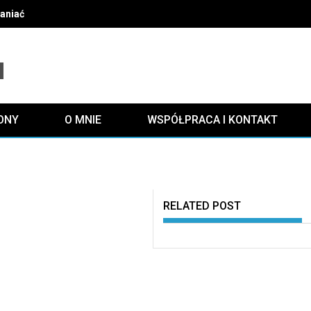
słaniać grzejnika i zachować efektywne ogrzewanie oraz estetykę
ONY
O MNIE
WSPÓŁPRACA I KONTAKT
RELATED POST