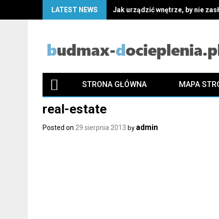
Skip
LATEST NEWS
Jak urządzić wnętrze, by nie za
to
content
STRONA GŁÓWNA
MAPA STR
real-estate
admin
Posted on
29 sierpnia 2013
by