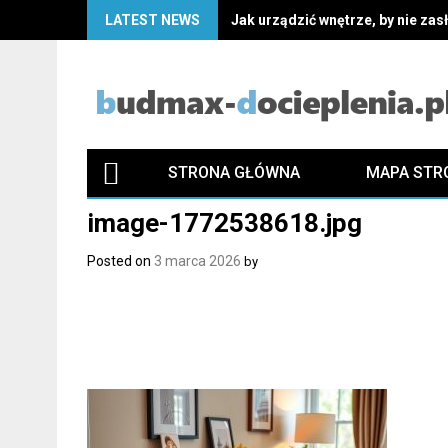
Skip
LATEST NEWS
Jak urządzić wnętrze, by nie za
to
content
STRONA GŁÓWNA
MAPA STR
image-1772538618.jpg
Posted on
3 marca 2026
by