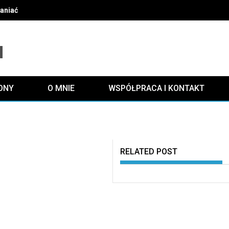
słaniać grzejnika i zachować efektywne ogrzewanie oraz estetykę
ONY
O MNIE
WSPÓŁPRACA I KONTAKT
RELATED POST