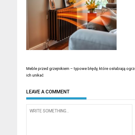
Nawigacja
Meble przed grzejnikiem – typowe błędy, które osłabiają ogrze
wpisu
ich unikać
LEAVE A COMMENT