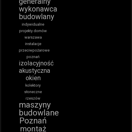
generalny
wykonawca
budowlany
indywidualne
projekty domów
warszawa
instalacje
przeciwpożarowe
poznań
izolacyjność
akustyczna
okien
kolektory
słoneczne
rzeszów
maszyny
budowlane
Poznań
montaż