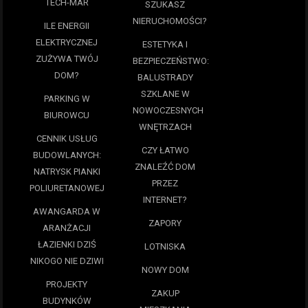
TECH-MAR
SZUKASZ
NIERUCHOMOŚCI?
ILE ENERGII
ELEKTRYCZNEJ
ESTETYKA I
ZUŻYWA TWÓJ
BEZPIECZEŃSTWO:
DOM?
BALUSTRADY
SZKLANE W
PARKING W
NOWOCZESNYCH
BIUROWCU
WNĘTRZACH
CENNIK USŁUG
CZY ŁATWO
BUDOWLANYCH:
ZNALEŹĆ DOM
NATRYSK PIANKI
PRZEZ
POLIURETANOWEJ
INTERNET?
AWANGARDA W
ZAPORY
ARANŻACJI
ŁAZIENKI DZIŚ
LOTNISKA
NIKOGO NIE DZIWI
NOWY DOM
PROJEKTY
ZAKUP
BUDYNKÓW