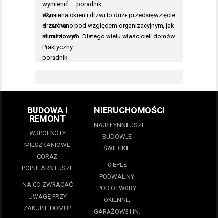
poradnik
Wymiana okien i drzwi to duże przedsięwzięcie
– zarówno pod względem organizacyjnym, jak
i finansowym. Dlatego wielu właścicieli domów
…
BUDOWA I
NIERUCHOMOŚCI
REMONT
NAJSŁYNNIEJSZE
WSPÓLNOTY
BUDOWLE
MIESZKANIOWE
ŚWIECKIE
CORAZ
CIEPŁE
POPULARNIEJSZE
PODWALINY
NA CO ZWRACAĆ
POD OTWORY
UWAGĘ PRZY
OKIENNE,
ZAKUPIE DOMU?
GARAŻOWE I IN.