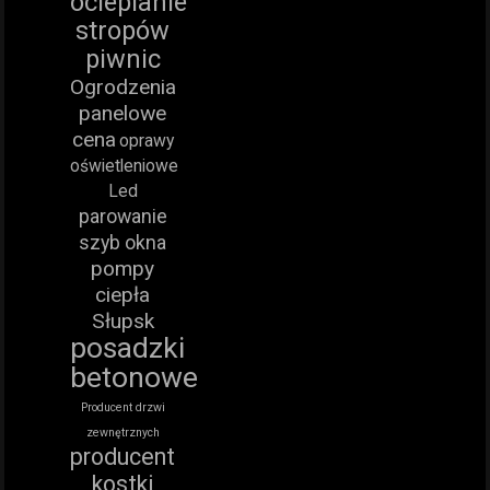
ocieplanie
stropów
piwnic
Ogrodzenia
panelowe
cena
oprawy
oświetleniowe
Led
parowanie
szyb okna
pompy
ciepła
Słupsk
posadzki
betonowe
Producent drzwi
zewnętrznych
producent
kostki