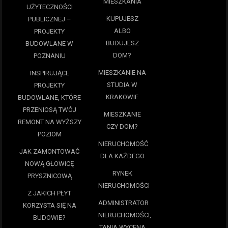
MIESZKANIA
UŻYTECZNOŚCI
KUPUJESZ
PUBLICZNEJ –
ALBO
PROJEKTY
BUDUJESZ
BUDOWLANE W
DOM?
POZNANIU
MIESZKANIE NA
INSPIRUJĄCE
STUDIA W
PROJEKTY
KRAKOWIE
BUDOWLANE, KTÓRE
PRZENIOSĄ TWÓJ
MIESZKANIE
REMONT NA WYŻSZY
CZY DOM?
POZIOM
NIERUCHOMOŚĆ
JAK ZAMONTOWAĆ
DLA KAŻDEGO
NOWĄ GŁOWICĘ
RYNEK
PRYSZNICOWĄ
NIERUCHOMOŚCI
Z JAKICH PŁYT
ADMINISTRATOR
KORZYSTA SIĘ NA
NIERUCHOMOŚCI,
BUDOWIE?
TANIA WYCENA