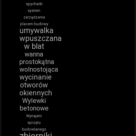
spycharki
system
zarządzania
placem budowy
umywalka
wpuszczana
w blat
wanna
prostokątna
wolnostojąca
wycinanie
otworów
okiennych
Wylewki
betonowe
Wynajem
sprzętu
budowlanego
zbiorniki