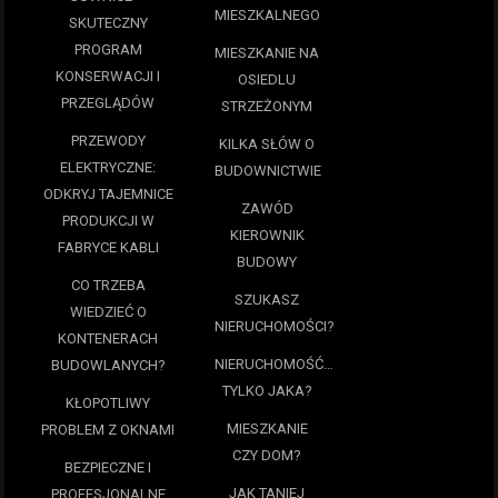
MIESZKALNEGO
SKUTECZNY
PROGRAM
MIESZKANIE NA
KONSERWACJI I
OSIEDLU
PRZEGLĄDÓW
STRZEŻONYM
PRZEWODY
KILKA SŁÓW O
ELEKTRYCZNE:
BUDOWNICTWIE
ODKRYJ TAJEMNICE
ZAWÓD
PRODUKCJI W
KIEROWNIK
FABRYCE KABLI
BUDOWY
CO TRZEBA
SZUKASZ
WIEDZIEĆ O
NIERUCHOMOŚCI?
KONTENERACH
NIERUCHOMOŚĆ…
BUDOWLANYCH?
TYLKO JAKA?
KŁOPOTLIWY
MIESZKANIE
PROBLEM Z OKNAMI
CZY DOM?
BEZPIECZNE I
JAK TANIEJ
PROFESJONALNE