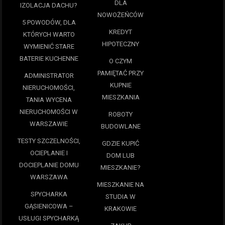
DLA
IZOLACJA DACHU?
NOWOŻEŃCÓW
5 POWODÓW, DLA
KREDYT
KTÓRYCH WARTO
HIPOTECZNY
WYMIENIĆ STARE
BATERIE KUCHENNE
O CZYM
PAMIĘTAĆ PRZY
ADMINISTRATOR
KUPNIE
NIERUCHOMOŚCI,
MIESZKANIA
TANIA WYCENA
NIERUCHOMOŚCI W
ROBOTY
WARSZAWIE
BUDOWLANE
TESTY SZCZELNOŚCI,
GDZIE KUPIĆ
OCIEPLANIE I
DOM LUB
DOCIEPLANIE DOMU
MIESZKANIE?
WARSZAWA
MIESZKANIE NA
SPYCHARKA
STUDIA W
GĄSIENICOWA –
KRAKOWIE
USŁUGI SPYCHARKĄ