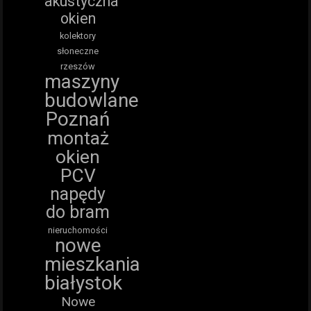
akustyczna
okien
kolektory
słoneczne
rzeszów
maszyny
budowlane
Poznań
montaż
okien
PCV
napędy
do bram
nieruchomości
nowe
mieszkania
białystok
Nowe