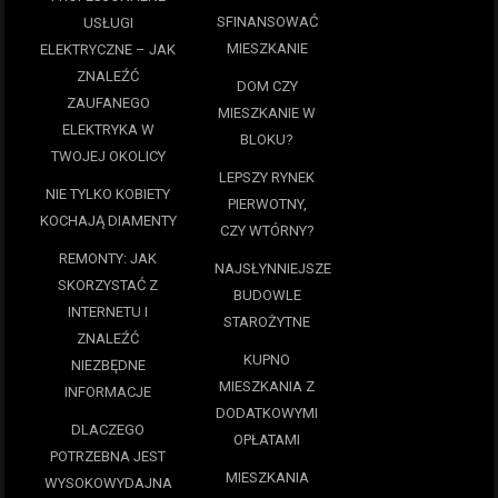
SFINANSOWAĆ
USŁUGI
MIESZKANIE
ELEKTRYCZNE – JAK
ZNALEŹĆ
DOM CZY
ZAUFANEGO
MIESZKANIE W
ELEKTRYKA W
BLOKU?
TWOJEJ OKOLICY
LEPSZY RYNEK
NIE TYLKO KOBIETY
PIERWOTNY,
KOCHAJĄ DIAMENTY
CZY WTÓRNY?
REMONTY: JAK
NAJSŁYNNIEJSZE
SKORZYSTAĆ Z
BUDOWLE
INTERNETU I
STAROŻYTNE
ZNALEŹĆ
KUPNO
NIEZBĘDNE
MIESZKANIA Z
INFORMACJE
DODATKOWYMI
DLACZEGO
OPŁATAMI
POTRZEBNA JEST
MIESZKANIA
WYSOKOWYDAJNA