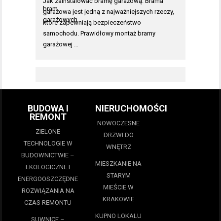
Jak zainstalować bramę garażową: Brama
garażowa jest jedną z najważniejszych rzeczy,
które zapewniają bezpieczeństwo
samochodu. Prawidłowy montaż bramy
garażowej …
BUDOWA I
NIERUCHOMOŚCI
REMONT
NOWOCZESNE
ZIELONE
DRZWI DO
TECHNOLOGIE W
WNĘTRZ
BUDOWNICTWIE –
MIESZKANIE NA
EKOLOGICZNE I
STARYM
ENERGOOSZCZĘDNE
MIEŚCIE W
ROZWIĄZANIA NA
KRAKOWIE
CZAS REMONTU
KUPNO LOKALU
SUWNICE –