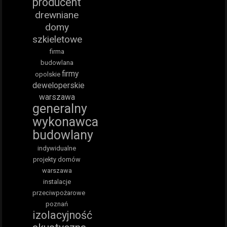
producent
drewniane
domy
szkieletowe
firma
budowlana
firmy
opolskie
deweloperskie
warszawa
generalny
wykonawca
budowlany
indywidualne
projekty domów
warszawa
instalacje
przeciwpożarowe
poznań
izolacyjność