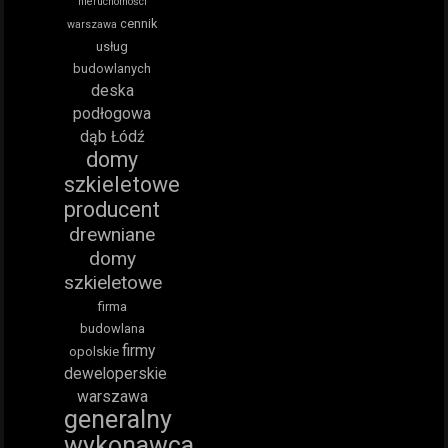
nieruchomości
cennik
warszawa
usług
budowlanych
deska
podłogowa
dąb Łódź
domy
szkieletowe
producent
drewniane
domy
szkieletowe
firma
budowlana
firmy
opolskie
deweloperskie
warszawa
generalny
wykonawca