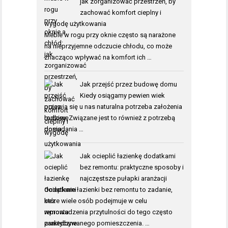
jak zorganizować przestrzeń, by
zachować komfort cieplny i
wygodę użytkowania
Meble w rogu przy oknie często są narażone
na nieprzyjemne odczucie chłodu, co może
znacząco wpływać na komfort ich …
Jak przejść przez budowę domu
Kiedy osiągamy pewien wiek
pojawia się u nas naturalna potrzeba założenia
rodziny. Związane jest to również z potrzebą
posiadania …
Jak ocieplić łazienkę dodatkami
bez remontu: praktyczne sposoby i
najczęstsze pułapki aranżacji
Ocieplenie łazienki bez remontu to zadanie,
które wiele osób podejmuje w celu
wprowadzenia przytulności do tego często
zaniedbywanego pomieszczenia. …