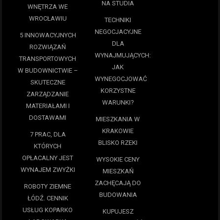
NA STUDIA
WNĘTRZA WE
WROCŁAWIU
TECHNIKI
NEGOCJACYJNE
5 INNOWACYJNYCH
DLA
ROZWIĄZAŃ
WYNAJMUJĄCYCH:
TRANSPORTOWYCH
JAK
W BUDOWNICTWIE –
WYNEGOCJOWAĆ
SKUTECZNE
KORZYSTNE
ZARZĄDZANIE
WARUNKI?
MATERIAŁAMI I
DOSTAWAMI
MIESZKANIA W
KRAKOWIE
7 PRAC, DLA
BLISKO RZEKI
KTÓRYCH
OPŁACALNY JEST
WYSOKIE CENY
WYNAJEM ZWYŻKI
MIESZKAŃ
ZACHĘCAJĄ DO
ROBOTY ZIEMNE
BUDOWANIA
ŁÓDŹ. CENNIK
USŁUG KOPARKO
KUPUJESZ