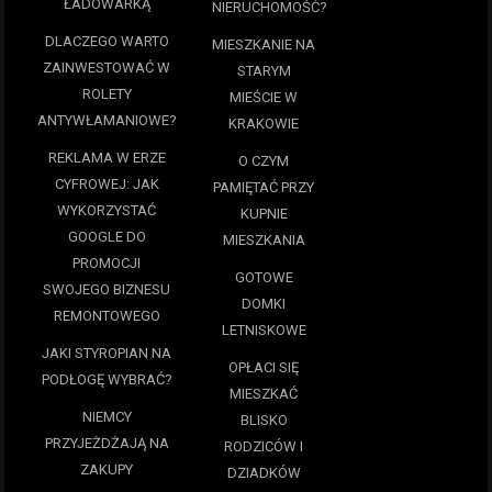
ŁADOWARKĄ
NIERUCHOMOŚĆ?
DLACZEGO WARTO
MIESZKANIE NA
ZAINWESTOWAĆ W
STARYM
ROLETY
MIEŚCIE W
ANTYWŁAMANIOWE?
KRAKOWIE
REKLAMA W ERZE
O CZYM
CYFROWEJ: JAK
PAMIĘTAĆ PRZY
WYKORZYSTAĆ
KUPNIE
GOOGLE DO
MIESZKANIA
PROMOCJI
GOTOWE
SWOJEGO BIZNESU
DOMKI
REMONTOWEGO
LETNISKOWE
JAKI STYROPIAN NA
OPŁACI SIĘ
PODŁOGĘ WYBRAĆ?
MIESZKAĆ
NIEMCY
BLISKO
PRZYJEŻDŻAJĄ NA
RODZICÓW I
ZAKUPY
DZIADKÓW