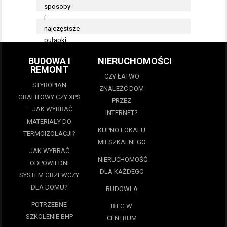
BUDOWA I
NIERUCHOMOŚCI
REMONT
CZY ŁATWO
STYROPIAN
ZNALEŹĆ DOM
GRAFITOWY CZY XPS
PRZEZ
– JAK WYBRAĆ
INTERNET?
MATERIAŁY DO
KUPNO LOKALU
TERMOIZOLACJI?
MIESZKALNEGO
JAK WYBRAĆ
NIERUCHOMOŚĆ
ODPOWIEDNI
DLA KAŻDEGO
SYSTEM GRZEWCZY
DLA DOMU?
BUDOWLA
POTRZEBNE
BIEG W
SZKOLENIE BHP
CENTRUM